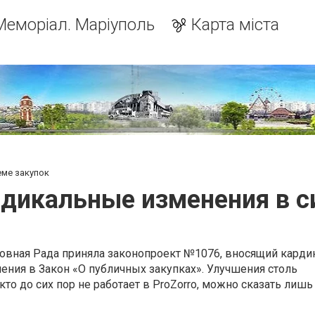
Меморіал. Маріуполь
Карта міста
еме закупок
радикальные изменения в 
овная Рада приняла законопроект №1076, вносящий карди
ния в Закон «О публичных закупках». Улучшения столь
то до сих пор не работает в ProZorro, можно сказать лишь