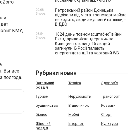
послання окупантам, - ФОТО
oZorro.
09:08,
Петровський район Донецька
Вчора
відрізали від міста: транспорт майже
сли
не ходить, люди змушені йти пішки, -
удет
ВІДЕО
новит КМУ,
08:54,
1624 день повномасштабної війни.
Вчора
РФ вдарила «Іскандерами» по
Київщині і столиці. 15 людей
загинули. В Росії палають
енергопідстанції та черговий WB
а
. Вы все
Рубрики новин
з полгода.
Загальний
Техніка
Здоров'я
розділ
Туризм
Нерухомість
Транспорт
Будівництво
Відпочинок
Розваги
Бізнес
Меблі
Спорт
Жіночий
Інтернет
Культура
розділ