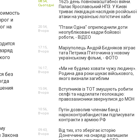
08:54,
1625 день повномасштабної війни.
Сьогодні
Палає Ярославський НПЗ. У Києві
триває ліквідація наслідків російської
тоимость
атаки на українські логістичні хаби
орог и
ог на
20:54,
"Птахи Одіна" оприлюднили доти
Вчора
неопубліковані кадри бойової
роботи, - ВІДЕО
одится
17:15,
Маріуполець Андрій Бєдняков зіграє
разряд
Вчора
тата Петрика П’яточкина у новому
кого
українському фільмі, - ФОТО
16:17,
«Ми не будемо ховати чужу людину».
Вчора
Родина два роки шукає військового,
ся без
якого визнали загиблим
огда
ьшения
15:04,
Вступників із ТОТ змушують робити
Вчора
селфі та надсилати геолокацію:
правозахисники звернулися до МОН
10:56,
Путін дозволив членам банд і
Вчора
наркоконтрабандистам підписувати
контракти з армією РФ
му
09:43,
Від тих, хто зберігає історію
Вчора
и Закона
Донеччини: на снаряді залишили