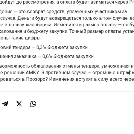
ойдут до рассмотрения, а оплата будет взиматься через Pr
ение — это возврат средств, уплаченных участником за
случае. Деньги будут возвращаться только в том случае, е
е в пользу жалобщика. Изменится и размер оплаты — он б
жалования и бюджету закупки. Точный размер оплаты уста
чены такие цифры:
овий тендера — 0,3% бюджета закупки.
ения заказчика — 0,6% бюджета закупки.
— возможность обжалования отмены тендера, умноженная н
е решений АМКУ. В противном случае — огромные штрафы
ироваться в Прозоро
? Изменения вступят в силу всего чере