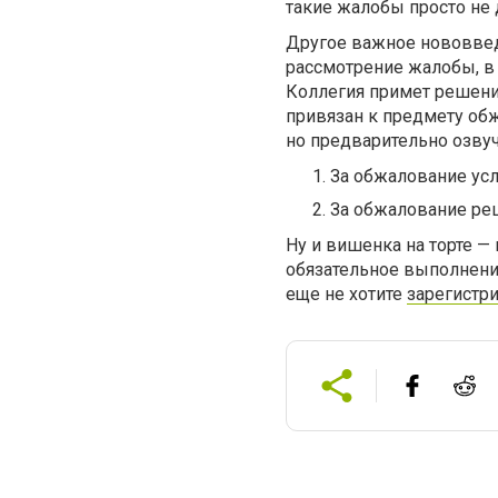
такие жалобы просто не д
Другое важное нововвед
рассмотрение жалобы, в 
Коллегия примет решени
привязан к предмету об
но предварительно озву
За обжалование усл
За обжалование реш
Ну и вишенка на торте 
обязательное выполнени
еще не хотите
зарегистр