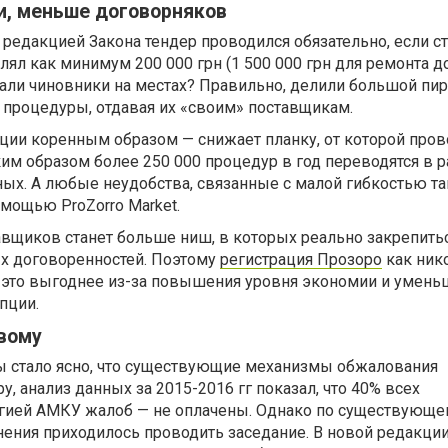
и, меньше договорняков
й редакцией Закона тендер проводился обязательно, если с
лял как минимум 200 000 грн (1 500 000 грн для ремонта д
елали чиновники на местах? Правильно, делили большой пир
процедуры, отдавая их «своим» поставщикам.
уации коренным образом — снижает планку, от которой пров
аким образом более 250 000 процедур в год переводятся в 
ых. А любые неудобства, связанные с малой гибкостью та
мощью ProZorro Market.
тавщиков станет больше ниш, в которых реально закрепить
х договоренностей. Поэтому
регистрация Прозоро
как ник
ву это выгоднее из-за повышения уровня экономии и умен
пции.
вому
мы стало ясно, что существующие механизмы обжалования
, анализ данных за 2015-2016 гг показал, что 40% всех
гией АМКУ жалоб — не оплачены. Однако по существующе
нения приходилось проводить заседание. В новой редакци