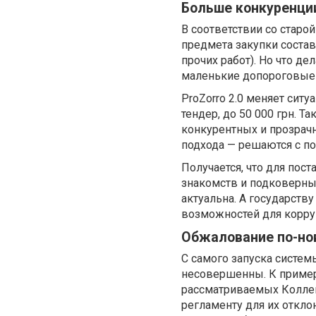
Больше конкуренци
В соответствии со старо
предмета закупки состав
прочих работ). Но что д
маленькие допороговые 
ProZorro 2.0 меняет сит
тендер, до 50 000 грн. Т
конкурентных и прозрачн
подхода — решаются с по
Получается, что для пос
знакомств и подковерны
актуальна. А государст
возможностей для корру
Обжалование по-но
С самого запуска систе
несовершенны. К примеру
рассматриваемых Колле
регламенту для их откло