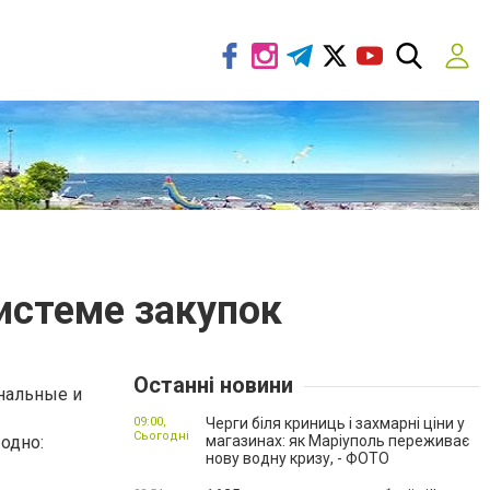
системе закупок
Останні новини
нальные и
09:00,
Черги біля криниць і захмарні ціни у
Сьогодні
 одно:
магазинах: як Маріуполь переживає
нову водну кризу, - ФОТО