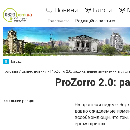
Новини
Блоги
Голос міста
Редакційна політика
П
Погода
Головна
Бізнес новини
ProZorro 2.0: радикальные изменения в сист
ProZorro 2.0: 
Загальний розділ
На прошлой неделе Верх
давно ожидаемые измене
всеобъемлющи, что тем, к
время пришло.