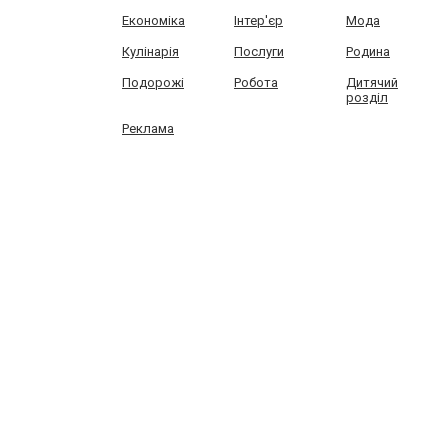
Економіка
Інтер'єр
Мода
Кулінарія
Послуги
Родина
Подорожі
Робота
Дитячий
розділ
Реклама