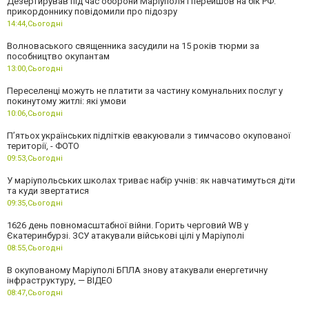
Дезертирував під час оборони Маріуполя і перейшов на бік РФ:
прикордоннику повідомили про підозру
14:44,
Сьогодні
Волноваського священника засудили на 15 років тюрми за
пособництво окупантам
13:00,
Сьогодні
Переселенці можуть не платити за частину комунальних послуг у
покинутому житлі: які умови
10:06,
Сьогодні
П’ятьох українських підлітків евакуювали з тимчасово окупованої
території, - ФОТО
09:53,
Сьогодні
У маріупольських школах триває набір учнів: як навчатимуться діти
та куди звертатися
09:35,
Сьогодні
1626 день повномасштабної війни. Горить черговий WB у
Єкатеринбурзі. ЗСУ атакували військові цілі у Маріуполі
08:55,
Сьогодні
В окупованому Маріуполі БПЛА знову атакували енергетичну
інфраструктуру, — ВІДЕО
08:47,
Сьогодні