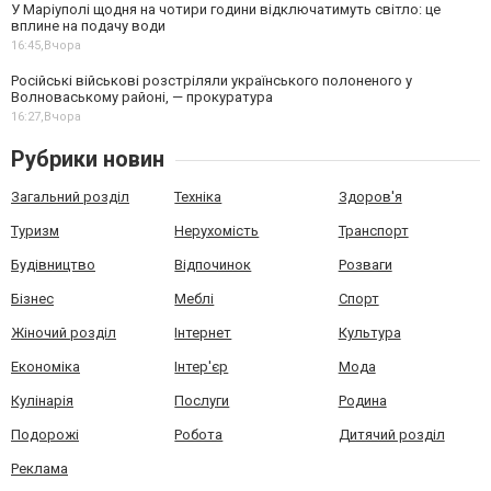
У Маріуполі щодня на чотири години відключатимуть світло: це
вплине на подачу води
16:45,
Вчора
Російські військові розстріляли українського полоненого у
Волноваському районі, — прокуратура
16:27,
Вчора
Рубрики новин
Загальний розділ
Техніка
Здоров'я
Туризм
Нерухомість
Транспорт
Будівництво
Відпочинок
Розваги
Бізнес
Меблі
Спорт
Жіночий розділ
Інтернет
Культура
Економіка
Інтер'єр
Мода
Кулінарія
Послуги
Родина
Подорожі
Робота
Дитячий розділ
Реклама