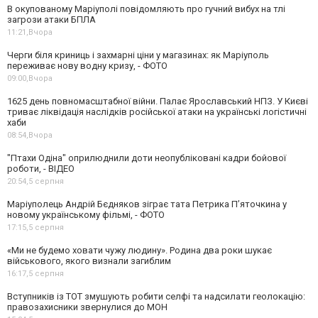
В окупованому Маріуполі повідомляють про гучний вибух на тлі
загрози атаки БПЛА
11:21,
Вчора
Черги біля криниць і захмарні ціни у магазинах: як Маріуполь
переживає нову водну кризу, - ФОТО
09:00,
Вчора
1625 день повномасштабної війни. Палає Ярославський НПЗ. У Києві
триває ліквідація наслідків російської атаки на українські логістичні
хаби
08:54,
Вчора
"Птахи Одіна" оприлюднили доти неопубліковані кадри бойової
роботи, - ВІДЕО
20:54,
5 серпня
Маріуполець Андрій Бєдняков зіграє тата Петрика П’яточкина у
новому українському фільмі, - ФОТО
17:15,
5 серпня
«Ми не будемо ховати чужу людину». Родина два роки шукає
військового, якого визнали загиблим
16:17,
5 серпня
Вступників із ТОТ змушують робити селфі та надсилати геолокацію:
правозахисники звернулися до МОН