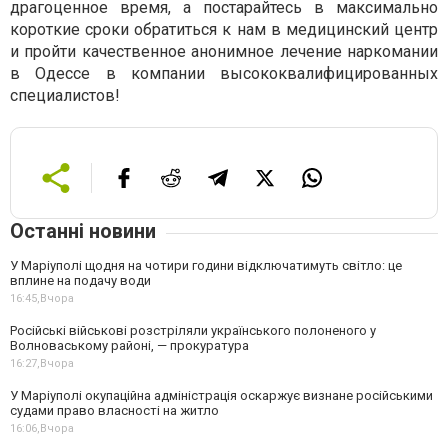
драгоценное время, а постарайтесь в максимально
короткие сроки обратиться к нам в медицинский центр
и пройти качественное анонимное лечение наркомании
в Одессе в компании высококвалифицированных
специалистов!
Останні новини
У Маріуполі щодня на чотири години відключатимуть світло: це
вплине на подачу води
16:45,
Вчора
Російські військові розстріляли українського полоненого у
Волноваському районі, — прокуратура
16:27,
Вчора
У Маріуполі окупаційна адміністрація оскаржує визнане російськими
судами право власності на житло
16:06,
Вчора