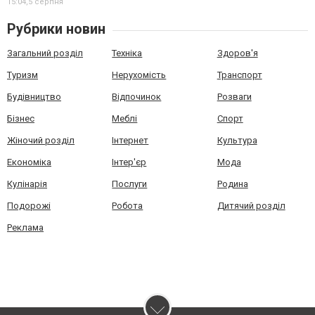
15:04,
5 серпня
Рубрики новин
Загальний розділ
Техніка
Здоров'я
Туризм
Нерухомість
Транспорт
Будівництво
Відпочинок
Розваги
Бізнес
Меблі
Спорт
Жіночий розділ
Інтернет
Культура
Економіка
Інтер'єр
Мода
Кулінарія
Послуги
Родина
Подорожі
Робота
Дитячий розділ
Реклама