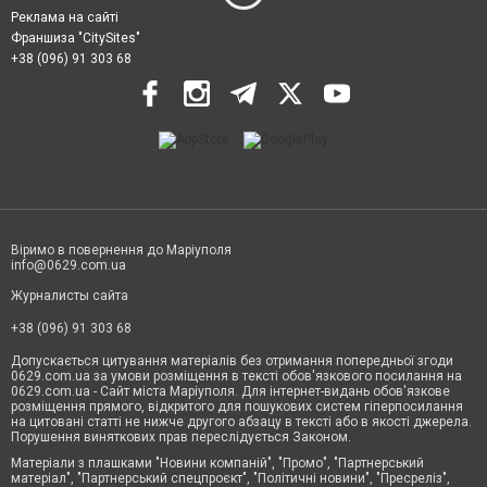
Реклама на сайті
Франшиза "CitySites"
+38 (096) 91 303 68
Віримо в повернення до Маріуполя
info@0629.com.ua
Журналисты сайта
+38 (096) 91 303 68
Допускається цитування матеріалів без отримання попередньої згоди
0629.com.ua за умови розміщення в тексті обов'язкового посилання на
0629.com.ua - Сайт міста Маріуполя. Для інтернет-видань обов'язкове
розміщення прямого, відкритого для пошукових систем гіперпосилання
на цитовані статті не нижче другого абзацу в тексті або в якості джерела.
Порушення виняткових прав переслідується Законом.
Матеріали з плашками "Новини компаній", "Промо", "Партнерський
матеріал", "Партнерський спецпроєкт", "Політичні новини", "Пресреліз",