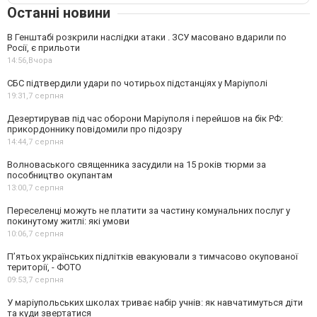
Останні новини
В Генштабі розкрили наслідки атаки . ЗСУ масовано вдарили по
Росії, є прильоти
14:56,
Вчора
СБС підтвердили удари по чотирьох підстанціях у Маріуполі
19:31,
7 серпня
Дезертирував під час оборони Маріуполя і перейшов на бік РФ:
прикордоннику повідомили про підозру
14:44,
7 серпня
Волноваського священника засудили на 15 років тюрми за
пособництво окупантам
13:00,
7 серпня
Переселенці можуть не платити за частину комунальних послуг у
покинутому житлі: які умови
10:06,
7 серпня
П’ятьох українських підлітків евакуювали з тимчасово окупованої
території, - ФОТО
09:53,
7 серпня
У маріупольських школах триває набір учнів: як навчатимуться діти
та куди звертатися