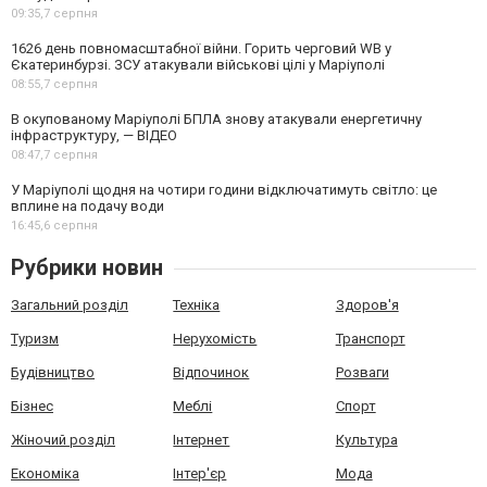
09:35,
7 серпня
1626 день повномасштабної війни. Горить черговий WB у
Єкатеринбурзі. ЗСУ атакували військові цілі у Маріуполі
08:55,
7 серпня
В окупованому Маріуполі БПЛА знову атакували енергетичну
інфраструктуру, — ВІДЕО
08:47,
7 серпня
У Маріуполі щодня на чотири години відключатимуть світло: це
вплине на подачу води
16:45,
6 серпня
Рубрики новин
Загальний розділ
Техніка
Здоров'я
Туризм
Нерухомість
Транспорт
Будівництво
Відпочинок
Розваги
Бізнес
Меблі
Спорт
Жіночий розділ
Інтернет
Культура
Економіка
Інтер'єр
Мода