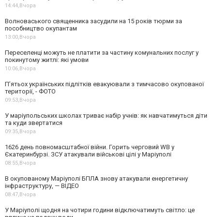
14:44,
Вчора
Волноваського священника засудили на 15 років тюрми за
пособництво окупантам
13:00,
Вчора
Переселенці можуть не платити за частину комунальних послуг у
покинутому житлі: які умови
10:06,
Вчора
П’ятьох українських підлітків евакуювали з тимчасово окупованої
території, - ФОТО
09:53,
Вчора
У маріупольських школах триває набір учнів: як навчатимуться діти
та куди звертатися
09:35,
Вчора
1626 день повномасштабної війни. Горить черговий WB у
Єкатеринбурзі. ЗСУ атакували військові цілі у Маріуполі
08:55,
Вчора
В окупованому Маріуполі БПЛА знову атакували енергетичну
інфраструктуру, — ВІДЕО
08:47,
Вчора
У Маріуполі щодня на чотири години відключатимуть світло: це