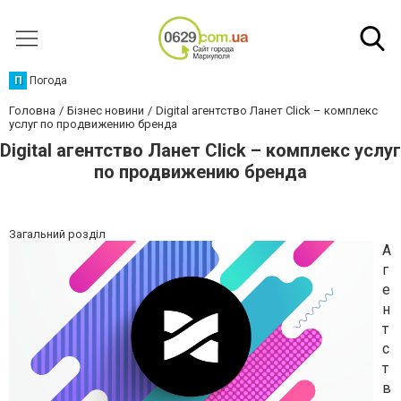
П
Погода
Головна
Бізнес новини
Digital агентство Ланет Click – комплекс
услуг по продвижению бренда
Digital агентство Ланет Click – комплекс услуг
по продвижению бренда
Загальний розділ
А
г
е
н
т
с
т
в