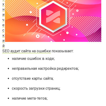
х
н
и
ч
е
с
к
и
й
SEO аудит сайта на ошибки
показывает:
наличие ошибок в коде;
неправильная настройка редиректов;
отсутствие карты сайта;
скорость загрузки страниц;
наличие мета-тегов;