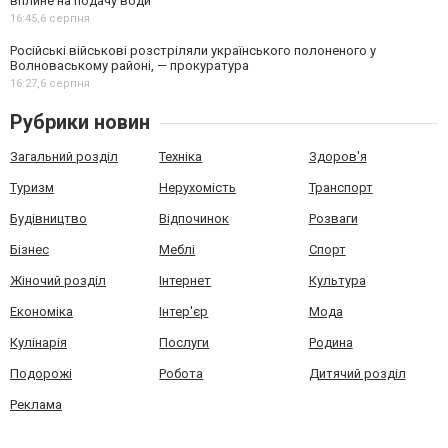
вплине на подачу води
16:45,
6 серпня
Російські військові розстріляли українського полоненого у
Волноваському районі, — прокуратура
16:27,
6 серпня
Рубрики новин
Загальний розділ
Техніка
Здоров'я
Туризм
Нерухомість
Транспорт
Будівництво
Відпочинок
Розваги
Бізнес
Меблі
Спорт
Жіночий розділ
Інтернет
Культура
Економіка
Інтер'єр
Мода
Кулінарія
Послуги
Родина
Подорожі
Робота
Дитячий розділ
Реклама