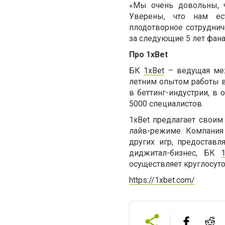
«Мы очень довольны, 
Уверены, что нам ес
плодотворное сотруднич
за следующие 5 лет фана
Про 1xBet
БК
1xBet
– ведущая меж
летним опытом работы в
в беттинг-индустрии, в 
5000 специалистов.
1xBet предлагает своим
лайв-режиме. Компания
других игр, предостав
диджитал-бизнес, БК
осуществляет круглосут
https://1xbet.com/