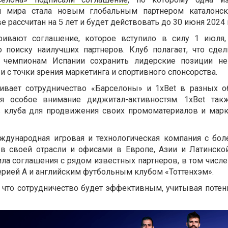
й мира стала новым глобальным партнером каталонско
 рассчитан на 5 лет и будет действовать до 30 июня 2024 
ривают соглашение, которое вступило в силу 1 июля,
о поиску наилучших партнеров. Клуб полагает, что сде
чемпионам Испании сохранить лидерские позиции не
и с точки зрения маркетинга и спортивного спонсорства.
ивает сотрудничество «Барселоны» и 1xBet в разных об
яя особое внимание диджитал-активностям. 1xBet так
в клуба для продвижения своих промоматериалов и мар
дународная игровая и технологическая компания с бол
в своей отрасли и офисами в Европе, Азии и Латинско
ла соглашения с рядом известных партнеров, в том числе
ерией А и английским футбольным клубом «Тоттенхэм».
 что сотрудничество будет эффективным, учитывая потен