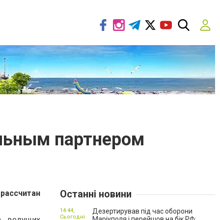
альным партнером
Останні новини
 рассчитан
14:44,
Дезертирував під час оборони
Сьогодні
з ведущих
Маріуполя і перейшов на бік РФ: