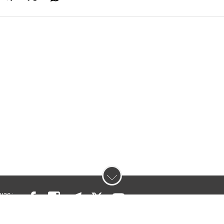
нас :