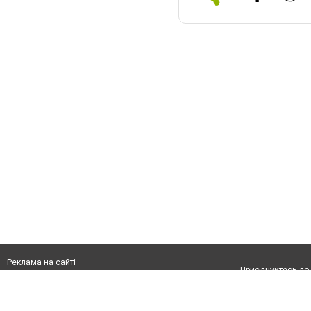
Реклама на сайті
Приєднуйтесь до 
Франшиза "CitySites"
+38 (096) 91 303 68