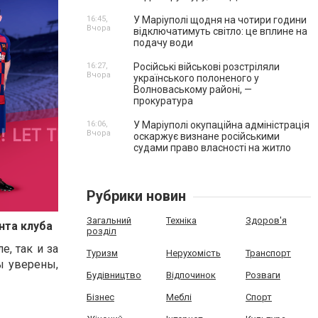
16:45,
У Маріуполі щодня на чотири години
Вчора
відключатимуть світло: це вплине на
подачу води
16:27,
Російські військові розстріляли
Вчора
українського полоненого у
Волноваському районі, —
прокуратура
16:06,
У Маріуполі окупаційна адміністрація
Вчора
оскаржує визнане російськими
судами право власності на житло
Рубрики новин
Загальний
Техніка
Здоров'я
нта клуба
розділ
, так и за
Туризм
Нерухомість
Транспорт
ы уверены,
Будівництво
Відпочинок
Розваги
Бізнес
Меблі
Спорт