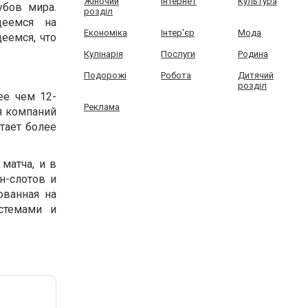
Жіночий
Інтернет
Культура
бов мира.
розділ
деемся на
Економіка
Інтер'єр
Мода
еемся, что
Кулінарія
Послуги
Родина
Подорожі
Робота
Дитячий
розділ
ее чем 12-
Реклама
я компаний
тает более
матча, и в
н-слотов и
ованная на
стемами и