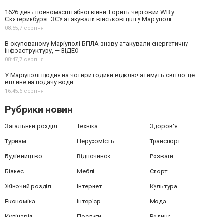
1626 день повномасштабної війни. Горить черговий WB у
Єкатеринбурзі. ЗСУ атакували військові цілі у Маріуполі
08:55,
7 серпня
В окупованому Маріуполі БПЛА знову атакували енергетичну
інфраструктуру, — ВІДЕО
08:47,
7 серпня
У Маріуполі щодня на чотири години відключатимуть світло: це
вплине на подачу води
16:45,
6 серпня
Рубрики новин
Загальний розділ
Техніка
Здоров'я
Туризм
Нерухомість
Транспорт
Будівництво
Відпочинок
Розваги
Бізнес
Меблі
Спорт
Жіночий розділ
Інтернет
Культура
Економіка
Інтер'єр
Мода
Кулінарія
Послуги
Родина