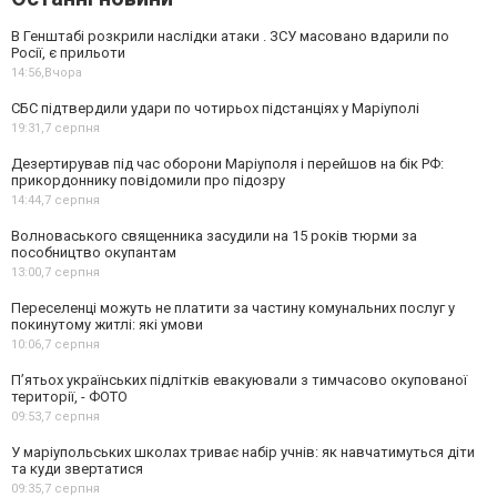
В Генштабі розкрили наслідки атаки . ЗСУ масовано вдарили по
Росії, є прильоти
14:56,
Вчора
СБС підтвердили удари по чотирьох підстанціях у Маріуполі
19:31,
7 серпня
Дезертирував під час оборони Маріуполя і перейшов на бік РФ:
прикордоннику повідомили про підозру
14:44,
7 серпня
Волноваського священника засудили на 15 років тюрми за
пособництво окупантам
13:00,
7 серпня
Переселенці можуть не платити за частину комунальних послуг у
покинутому житлі: які умови
10:06,
7 серпня
П’ятьох українських підлітків евакуювали з тимчасово окупованої
території, - ФОТО
09:53,
7 серпня
У маріупольських школах триває набір учнів: як навчатимуться діти
та куди звертатися
09:35,
7 серпня