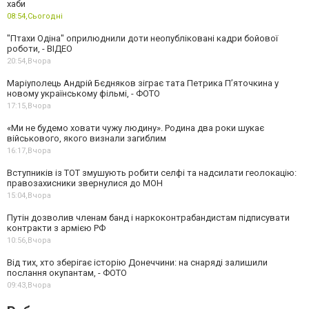
хаби
08:54,
Сьогодні
"Птахи Одіна" оприлюднили доти неопубліковані кадри бойової
роботи, - ВІДЕО
20:54,
Вчора
Маріуполець Андрій Бєдняков зіграє тата Петрика П’яточкина у
новому українському фільмі, - ФОТО
17:15,
Вчора
«Ми не будемо ховати чужу людину». Родина два роки шукає
військового, якого визнали загиблим
16:17,
Вчора
Вступників із ТОТ змушують робити селфі та надсилати геолокацію:
правозахисники звернулися до МОН
15:04,
Вчора
Путін дозволив членам банд і наркоконтрабандистам підписувати
контракти з армією РФ
10:56,
Вчора
Від тих, хто зберігає історію Донеччини: на снаряді залишили
послання окупантам, - ФОТО
09:43,
Вчора