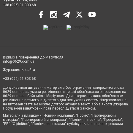
+38 (096) 91 303 68
Віримо в повернення до Маріуполя
info@0629.com.ua
Журналисты сайта
+38 (096) 91 303 68
Допускається цитування матеріалів без отримання попередньої згоди
0629.com.ua за умови розміщення в тексті обов'язкового посилання на
0629.com.ua - Сайт міста Маріуполя. Для інтернет-видань обов'язкове
розміщення прямого, відкритого для пошукових систем гіперпосилання
на цитовані статті не нижче другого абзацу в тексті або в якості джерела.
Порушення виняткових прав переслідується Законом.
Матеріали з плашками "Новини компаній", "Промо", "Партнерський
матеріал", "Партнерський спецпроєкт", "Політичні новини", "Пресреліз",
"PR", "Офіційно", "Політична реклама" публікуються на правах реклами.