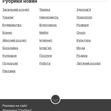
Рубрики новин
Загальний розділ
Техніка
Здоров'я
Туризм
Нерухомість
Транспорт
Будівництво
Відпочинок
Розваги
Бізнес
Меблі
Спорт
Жіночий розділ
Інтернет
Культура
Економіка
Інтер'єр
Мода
Кулінарія
Послуги
Родина
Подорожі
Робота
Дитячий розділ
Реклама
Реклама на сайті
Франшиза "CitySites"