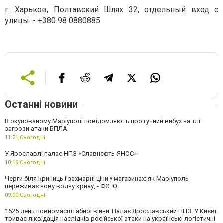
г. Харьков, Полтавский Шлях 32, отдельный вход с
улицы. - +380 98 0880885
Останні новини
В окупованому Маріуполі повідомляють про гучний вибух на тлі
загрози атаки БПЛА
11:21,
Сьогодні
У Ярославлі палає НПЗ «Славнєфть-ЯНОС»
10:19,
Сьогодні
Черги біля криниць і захмарні ціни у магазинах: як Маріуполь
переживає нову водну кризу, - ФОТО
09:00,
Сьогодні
1625 день повномасштабної війни. Палає Ярославський НПЗ. У Києві
триває ліквідація наслідків російської атаки на українські логістичні