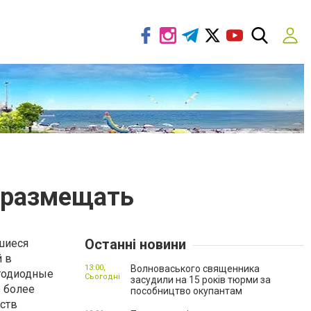
о размещать
Останні новини
шиеся
й в
13:00,
Волноваського священника
етодиодные
Сьогодні
засудили на 15 років тюрми за
 более
пособництво окупантам
йств