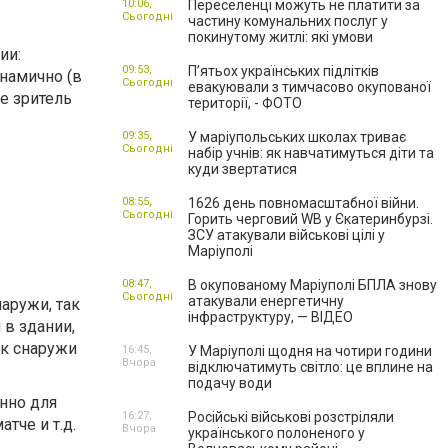
10:06,
Переселенці можуть не платити за
Сьогодні
частину комунальних послуг у
покинутому житлі: які умови
ии:
09:53,
П’ятьох українських підлітків
намично (в
Сьогодні
евакуювали з тимчасово окупованої
е зритель
території, - ФОТО
09:35,
У маріупольських школах триває
Сьогодні
набір учнів: як навчатимуться діти та
куди звертатися
08:55,
1626 день повномасштабної війни.
Сьогодні
Горить черговий WB у Єкатеринбурзі.
ЗСУ атакували військові цілі у
Маріуполі
08:47,
В окупованому Маріуполі БПЛА знову
Сьогодні
атакували енергетичну
наружи, так
інфраструктуру, — ВІДЕО
 в здании,
как снаружи
16:45,
У Маріуполі щодня на чотири години
Вчора
відключатимуть світло: це вплине на
подачу води
енно для
16:27,
Російські військові розстріляли
тче и т.д.
Вчора
українського полоненого у