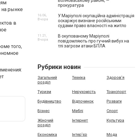
Волноваському районі, —
лям
прокуратура
т на рынке
16:06,
У Маріуполі окупаційна адміністрація
Вчора
оскаржує визнане російськими
ектов в
судами право власності на житло
ное
11:21,
В окупованому Маріуполі
Вчора
повідомляють про гучний вибух на
оме того,
тлі загрози атаки БПЛА
кономное
Рубрики новин
именения:
ет
Загальний
Техніка
Здоров'я
розділ
Туризм
Нерухомість
Транспорт
Будівництво
Відпочинок
Розваги
Бізнес
Меблі
Спорт
Жіночий
Інтернет
Культура
розділ
Економіка
Інтер'єр
Мода