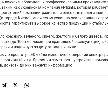
я в покупке, обратитесь к профессиональным производите
таким как украинская компания Flylights, которая работае
 достижений компании: развитое и высокотехнологичное
 (в городе Киеве), множество успешно реализованных про
ylights гарантирует высокое качество продукции и стабиль
о красного, зеленого, синего, желтого и белого цветов. Кр
ность (до 100 тыс. часов при правильной эксплуатации), э
ергии и надежную защиту от воды и пыли.
имую простоту, LED-табло имеет очень широкий спектр пр
спортивный и т.д. Яркость и заметность устройства помож
в, донести до них важную информацию.