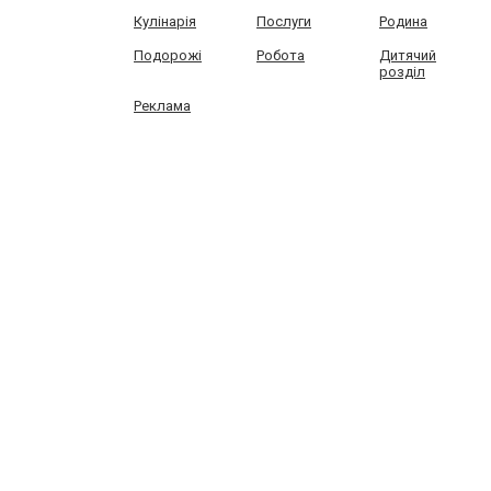
Кулінарія
Послуги
Родина
Подорожі
Робота
Дитячий
розділ
Реклама