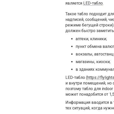
является
LED-табло
.
Такое табло подходит д
надписей, сообщений, чи
режиме бегущей строки).
должен быстро заметить,
аптеки, клиники;
пункт обмена валют
вокзалы, автостанц
магазины, киоски;
в зданиях коммунал
LED-табло (
https://flylig
и внутри помещений, но 
поэтому табло для indoor
может понадобится от 1,5
Информация вводится в т
тех ситуаций, когда нужн