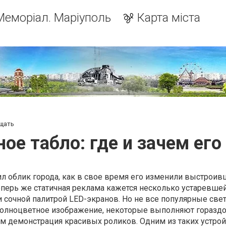
Меморіал. Маріуполь
Карта міста
ещать
ое табло: где и зачем ег
л облик города, как в свое время его изменили выстроив
перь же статичная реклама кажется несколько устаревше
и сочной палитрой LED-экранов. Но не все популярные св
полноцветное изображение, некоторые выполняют гораздо
м демонстрация красивых роликов. Одним из таких устро