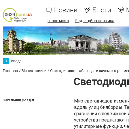
Новини
Блоги
Голос міста
Редакційна політика
П
Погода
Головна
Бізнес новини
Светодиодное табло: где и зачем его разм
Светодиодн
Загальний розділ
Мир светодиодов измени
вдоль улиц билборды. Те
сравнении с подвижной 
устройства предлагают 
утилитарные функции, че