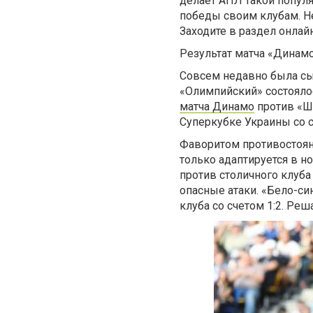
делает АПЛ такой попул
победы своим клубам. Не
Заходите в раздел онлай
Результат матча «Динам
Совсем недавно была сы
«Олимпийский» состояло
матча Динамо
против «Ша
Суперкубке Украины со 
Фаворитом противостоян
только адаптируется в н
против столичного клуб
опасные атаки. «Бело-си
клуба со счетом 1:2. Ре