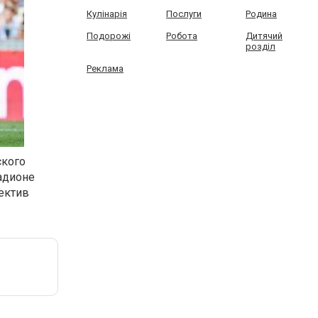
Кулінарія
Послуги
Родина
Подорожі
Робота
Дитячий
розділ
Реклама
ского
адионе
лектив