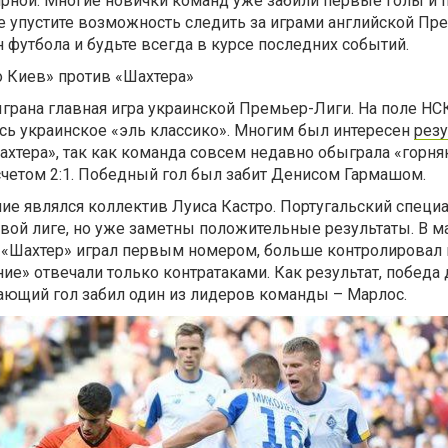
ярной. Многие новички команд уже забили первые голы и 
 упустите возможность следить за играми английской Пре
н футбола и будьте всегда в курсе последних событий.
о Киев» против «Шахтера»
грана главная игра украинской Премьер-Лиги. На поле НС
сь украинское «эль классико». Многим был интересен
резу
хтера», так как команда совсем недавно обыграла «горня
счетом 2:1. Победный гол был забит Денисом Гармашом.
ие являлся коллектив Луиса Кастро. Португальский специ
овой лиге, но уже заметны положительные результаты. В м
а «Шахтер» играл первым номером, больше контролировал 
ние» отвечали только контратаками. Как результат, победа
шающий гол забил один из лидеров команды – Марлос.