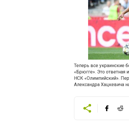
Теперь все украинские 
«Брюгге». Это ответная 
НСК «Олимпийский». Перв
Александра Хацкевича на