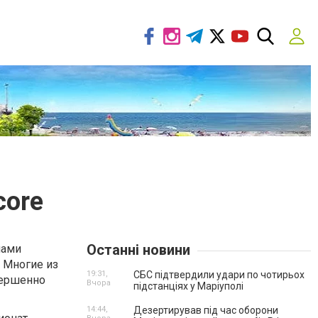
core
Останні новини
чами
. Многие из
19:31,
СБС підтвердили удари по чотирьох
вершенно
Вчора
підстанціях у Маріуполі
14:44,
Дезертирував під час оборони