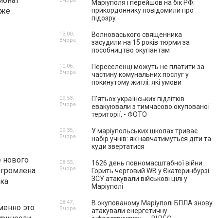
ионат
Вчора
Маріуполя і перейшов на бік РФ:
кже
прикордоннику повідомили про
підозру
13:00,
Волноваського священника
Вчора
засудили на 15 років тюрми за
пособництво окупантам
10:06,
Переселенці можуть не платити за
Вчора
частину комунальних послуг у
покинутому житлі: які умови
09:53,
П’ятьох українських підлітків
Вчора
евакуювали з тимчасово окупованої
території, - ФОТО
09:35,
У маріупольських школах триває
Вчора
набір учнів: як навчатимуться діти та
куди звертатися
 нового
08:55,
1626 день повномасштабної війни.
Вчора
згромлена
Горить черговий WB у Єкатеринбурзі.
ЗСУ атакували військові цілі у
нка
Маріуполі
08:47,
В окупованому Маріуполі БПЛА знову
менно это
Вчора
атакували енергетичну