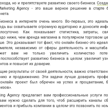
охода, но и препятствуете развитию своего бизнеса.
Созда
Marketing Agency - это ваше верное решение в старте 
нета.
изнеса в интернете очень много. Во-первых, это идеал
 ведь вы охватываете огромную аудиторию и доносите ин
лосуточно. Как показывает статистика, затраты, св
до ниже, чем аренда магазина в популярном торговом цен
. Это доказывает тот факт, что онлайн бизнес-это идеал
мателя, независимо от сферы деятельность и масштаба
жет вам не только увеличить количество потен
 поспособствует развитию бизнеса в целом: увеличит уз
нтов и повысит их доверие.
щие результаты от своей деятельности, важно ответствен
данию и продвижению. Эти задачи лучше доверить проф
 онлайн проект был обречен на успех и процветание, 
изов».
eting Agency предлагает вам профессиональные услуги п
 вам нужно сделать для того, чтоб расширить каналы с
иентов и прибыль компании в целом-это позвонить по ном