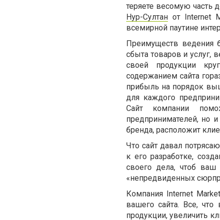
теряете весомую часть д
Нур-Султан
от Internet 
всемирной паутине интер
Преимуществ ведения б
сбыта товаров и услуг,
своей продукции круг
содержанием сайта гораз
прибыль на порядок выше
для каждого предприни
Сайт компании помо
предпринимателей, но и
бренда, расположит клие
Что сайт давал потрясаю
к его разработке, соз
своего дела, чтоб ваш
«непредвиденных сюрпр
Компания Internet Mark
вашего сайта. Все, что
продукции, увеличить кл