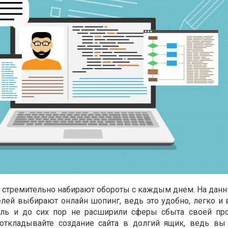
т стремительно набирают обороты с каждым днем. На дан
елей выбирают онлайн шопинг, ведь это удобно, легко и 
ль и до сих пор не расширили сферы сбыта своей пр
е откладывайте создание сайта в долгий ящик, ведь вы