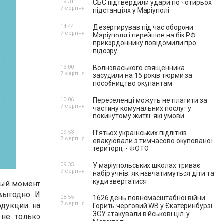
19:31,
СБС підтвердили удари по чотирьох
7 серпня
підстанціях у Маріуполі
14:44,
Дезертирував під час оборони
7 серпня
Маріуполя і перейшов на бік РФ:
прикордоннику повідомили про
підозру
13:00,
Волноваського священника
7 серпня
засудили на 15 років тюрми за
пособництво окупантам
10:06,
Переселенці можуть не платити за
7 серпня
частину комунальних послуг у
покинутому житлі: які умови
09:53,
П’ятьох українських підлітків
7 серпня
евакуювали з тимчасово окупованої
території, - ФОТО
09:35,
У маріупольських школах триває
7 серпня
набір учнів: як навчатимуться діти та
куди звертатися
ный момент
выгодно. И
08:55,
1626 день повномасштабної війни.
7 серпня
одукции на
Горить черговий WB у Єкатеринбурзі.
ЗСУ атакували військові цілі у
 не только