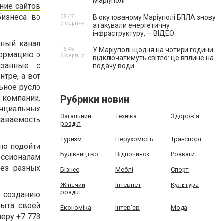
Маріуполі
ние сайтов
бизнеса во
08:47,
В окупованому Маріуполі БПЛА знову
7 серпня
атакували енергетичну
інфраструктуру, — ВІДЕО
ьный канал
16:45,
У Маріуполі щодня на чотири години
формацию о
6 серпня
відключатимуть світло: це вплине на
язанные с
подачу води
тре, а вот
ьное русло
 компании.
Рубрики новин
циальных
Загальний
Техніка
Здоров'я
наваемость
розділ
Туризм
Нерухомість
Транспорт
но подойти
Будівництво
Відпочинок
Розваги
ессионалам
без разных
Бізнес
Меблі
Спорт
Жіночий
Інтернет
Культура
розділ
о созданию
быта своей
Економіка
Інтер'єр
Мода
еру +7 778