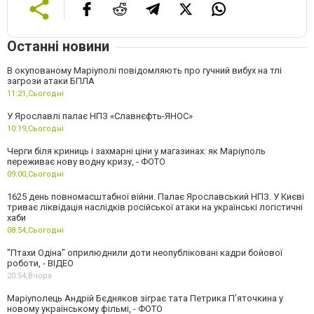
Останні новини
В окупованому Маріуполі повідомляють про гучний вибух на тлі
загрози атаки БПЛА
11:21,
Сьогодні
У Ярославлі палає НПЗ «Славнєфть-ЯНОС»
10:19,
Сьогодні
Черги біля криниць і захмарні ціни у магазинах: як Маріуполь
переживає нову водну кризу, - ФОТО
09:00,
Сьогодні
1625 день повномасштабної війни. Палає Ярославський НПЗ. У Києві
триває ліквідація наслідків російської атаки на українські логістичні
хаби
08:54,
Сьогодні
"Птахи Одіна" оприлюднили доти неопубліковані кадри бойової
роботи, - ВІДЕО
20:54,
Вчора
Маріуполець Андрій Бєдняков зіграє тата Петрика П’яточкина у
новому українському фільмі, - ФОТО