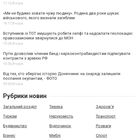
17:15,
Вчора
«Ми не будемо ховати чужу людину». Родина два роки шукає
військового, якого визнали загиблим
16:17,
Вчора
Вступників із ТОТ змушують робити селфі та надсилати геолокацію:
правозахисники звернулися до МОН
15:04,
Вчора
Путін дозволив членам банд і наркоконтрабандистам підписувати
контракти з армією РФ
10:56,
Вчора
Від тих, хто зберігає історію Донеччини: на снаряді залишили
послання окупантам, - ФОТО
09:43,
Вчора
Рубрики новин
Загальний розділ
Техніка
Здоров'я
Туризм
Нерухомість
Транспорт
Будівництво
Відпочинок
Розваги
Бізнес
Меблі
Спорт