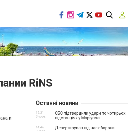
пании RiNS
Останні новини
19:31,
СБС підтвердили удари по чотирьох
Вчора
ана и
підстанціях у Маріуполі
14:44,
Дезертирував під час оборони