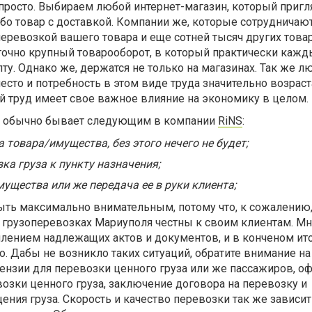
 просто. Выбираем любой интернет-магазин, который пригля
бо товар с доставкой. Компании же, которые сотрудничают
еревозкой вашего товара и еще сотней тысяч других товар
точно крупный товарооборот, в который практически каж
ту. Однако же, держатся не только на магазинах. Так же л
есто и потребность в этом виде труда значительно возраст
той труд имеет свое важное влияние на экономику в целом.
к обычно бывает следующим в компании
RiNS
:
 товара/имущества, без этого нечего не будет;
ка груза к пункту назначения;
ущества или же передача ее в руки клиента;
ыть максимально внимательным, потому что, к сожалению,
 грузоперевозках Мариуполя честны к своим клиентам. Мн
лением надлежащих актов и документов, и в конченом ит
о. Дабы не возникло таких ситуаций, обратите внимание на
цензии для перевозки ценного груза или же пассажиров, 
возки ценного груза, заключение договора на перевозку и
ия груза. Скорость и качество перевозки так же зависит