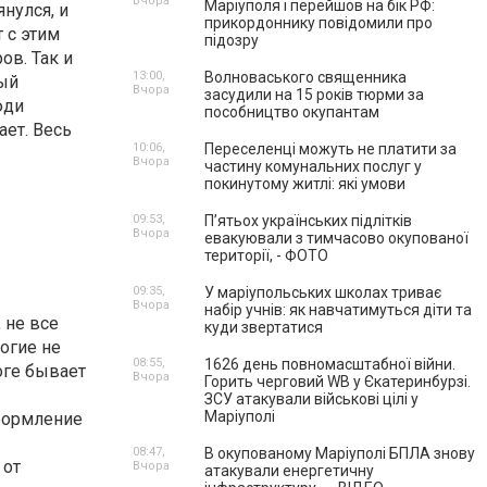
Вчора
Маріуполя і перейшов на бік РФ:
нулся, и
прикордоннику повідомили про
 с этим
підозру
ов. Так и
13:00,
Волноваського священника
дый
Вчора
засудили на 15 років тюрми за
юди
пособництво окупантам
ает. Весь
10:06,
Переселенці можуть не платити за
Вчора
частину комунальних послуг у
покинутому житлі: які умови
09:53,
П’ятьох українських підлітків
Вчора
евакуювали з тимчасово окупованої
території, - ФОТО
09:35,
У маріупольських школах триває
Вчора
набір учнів: як навчатимуться діти та
 не все
куди звертатися
огие не
08:55,
1626 день повномасштабної війни.
оге бывает
Вчора
Горить черговий WB у Єкатеринбурзі.
ЗСУ атакували військові цілі у
Маріуполі
оформление
08:47,
В окупованому Маріуполі БПЛА знову
 от
Вчора
атакували енергетичну