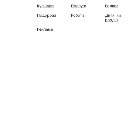
Кулінарія
Послуги
Родина
Подорожі
Робота
Дитячий
розділ
Реклама