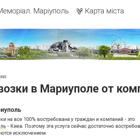
Меморіал. Маріуполь
Карта міста
RiNS
возки в Мариуполе от ком
риуполь
ски на все 100% востребована у граждан и компаний - это
оль
- Киев. Поэтому эта услуга сейчас достаточно востребов
яются исключением.