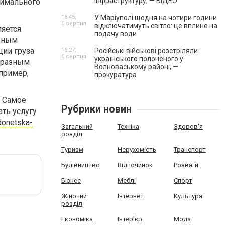
інфраструктуру, — ВІДЕО
тимального
16:45,
У Маріуполі щодня на чотири години
6 серпня
відключатимуть світло: це вплине на
яется
подачу води
ожным
ции груза
16:27,
Російські військові розстріляли
6 серпня
українського полоненого у
 разным
Волноваському районі, —
апример,
прокуратура
. Самое
Рубрики новин
ть услугу
donetska-
Загальний
Техніка
Здоров'я
розділ
Туризм
Нерухомість
Транспорт
Будівництво
Відпочинок
Розваги
Бізнес
Меблі
Спорт
Жіночий
Інтернет
Культура
розділ
Економіка
Інтер'єр
Мода