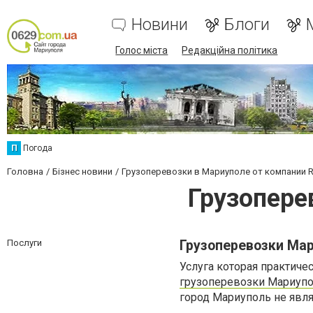
Новини
Блоги
Голос міста
Редакційна політика
П
Погода
Головна
Бізнес новини
Грузоперевозки в Мариуполе от компании 
Грузопере
Послуги
Грузоперевозки Ма
Услуга которая практиче
грузоперевозки Мариуп
город Мариуполь не явл