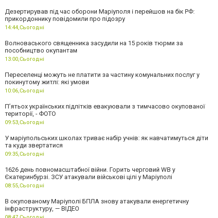
Дезертирував під час оборони Маріуполя і перейшов на бік РФ:
прикордоннику повідомили про підозру
14:44,
Сьогодні
Волноваського священника засудили на 15 років тюрми за
пособництво окупантам
13:00,
Сьогодні
Переселенці можуть не платити за частину комунальних послуг у
покинутому житлі: які умови
10:06,
Сьогодні
П’ятьох українських підлітків евакуювали з тимчасово окупованої
території, - ФОТО
09:53,
Сьогодні
У маріупольських школах триває набір учнів: як навчатимуться діти
та куди звертатися
09:35,
Сьогодні
1626 день повномасштабної війни. Горить черговий WB у
Єкатеринбурзі. ЗСУ атакували військові цілі у Маріуполі
08:55,
Сьогодні
В окупованому Маріуполі БПЛА знову атакували енергетичну
інфраструктуру, — ВІДЕО
08:47,
Сьогодні