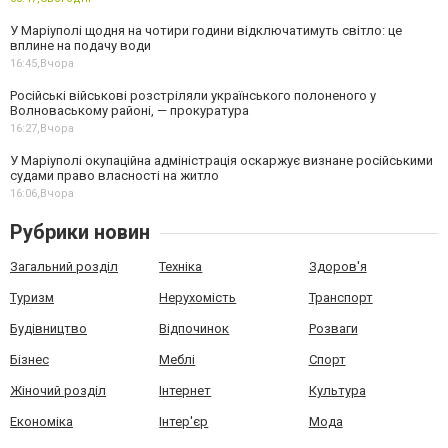
У Маріуполі щодня на чотири години відключатимуть світло: це
вплине на подачу води
16:45,
Вчора
Російські військові розстріляли українського полоненого у
Волноваському районі, — прокуратура
16:27,
Вчора
У Маріуполі окупаційна адміністрація оскаржує визнане російськими
судами право власності на житло
16:06,
Вчора
Рубрики новин
Загальний розділ
Техніка
Здоров'я
Туризм
Нерухомість
Транспорт
Будівництво
Відпочинок
Розваги
Бізнес
Меблі
Спорт
Жіночий розділ
Інтернет
Культура
Економіка
Інтер'єр
Мода