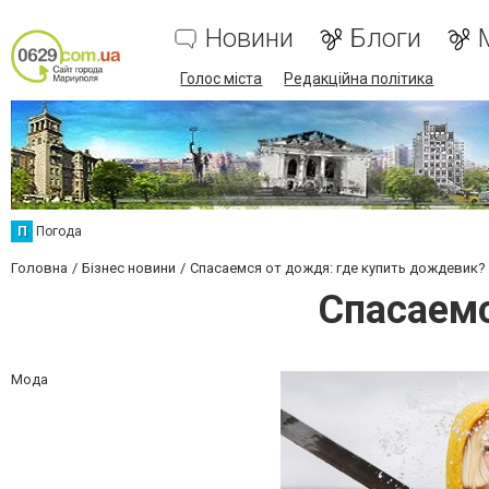
Новини
Блоги
Голос міста
Редакційна політика
П
Погода
Головна
Бізнес новини
Спасаемся от дождя: где купить дождевик?
Спасаемс
Мода