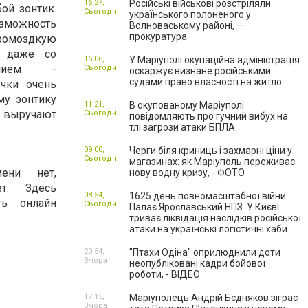
16:27,
Російські військові розстріляли
ой зонтик.
Сьогодні
українського полоненого у
зможность
Волноваському районі, —
прокуратура
громоздкую
о даже со
16:06,
У Маріуполі окупаційна адміністрація
ением -
Сьогодні
оскаржує визнане російськими
судами право власності на житло
чки очень
му зонтику
11:21,
В окупованому Маріуполі
е выручают
Сьогодні
повідомляють про гучний вибух на
тлі загрози атаки БПЛА
09:00,
Черги біля криниць і захмарні ціни у
Сьогодні
магазинах: як Маріуполь переживає
ени нет,
нову водну кризу, - ФОТО
ет. Здесь
08:54,
1625 день повномасштабної війни.
ь онлайн
Сьогодні
Палає Ярославський НПЗ. У Києві
триває ліквідація наслідків російської
атаки на українські логістичні хаби
20:54,
"Птахи Одіна" оприлюднили доти
Вчора
неопубліковані кадри бойової
роботи, - ВІДЕО
17:15,
Маріуполець Андрій Бєдняков зіграє
Вчора