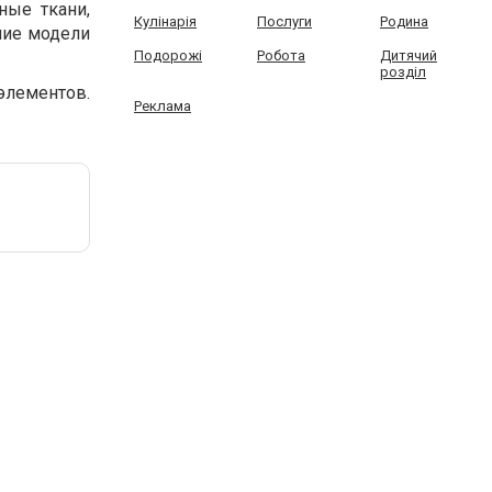
ные ткани,
Кулінарія
Послуги
Родина
ние модели
Подорожі
Робота
Дитячий
розділ
элементов.
Реклама