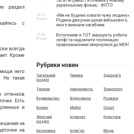
тата Петрика П’яточкина у новому
українському фільмі, - ФОТО
те раздел
16:17,
«Ми не будемо ховати чужу людину».
Вчора
Родина два роки шукає військового,
вайтесь с
якого визнали загиблим
15:04,
Вступників із ТОТ змушують робити
Вчора
селфі та надсилати геолокацію:
правозахисники звернулися до МОН
ски всегда
ает. Кроме
Рубрики новин
омощи него
Загальний
Техніка
Здоров'я
. Но такая
розділ
Туризм
Нерухомість
Транспорт
и оттенков
Будівництво
Відпочинок
Розваги
очек. Есть
 длинные и
Бізнес
Меблі
Спорт
Жіночий
Інтернет
Культура
розділ
решения на
урточки на
Економіка
Інтер'єр
Мода