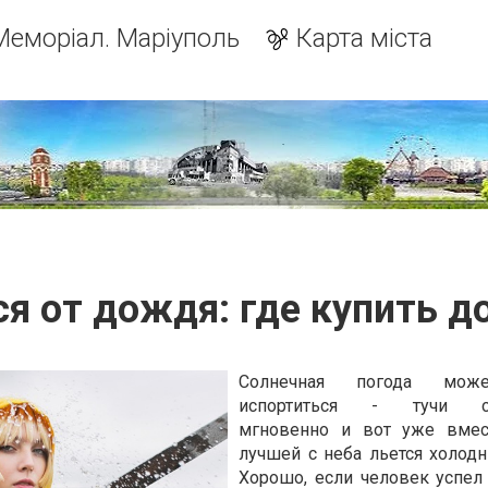
Меморіал. Маріуполь
Карта міста
я от дождя: где купить 
Солнечная погода мож
испортиться - тучи со
мгновенно и вот уже вмес
лучшей с неба льется холод
Хорошо, если человек успел