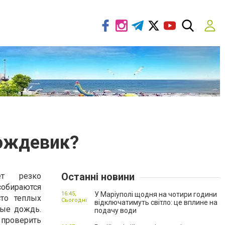
дождевик?
Останні новини
ет резко
бираются
16:45,
У Маріуполі щодня на чотири години
то теплых
Сьогодні
відключатимуть світло: це вплине на
ные дождь.
подачу води
 проверить