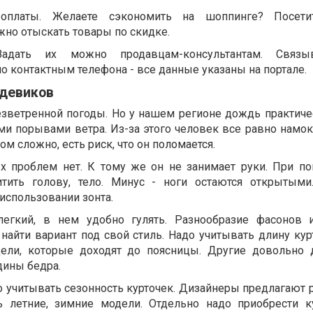
оплаты. Желаете сэкономить на шоппинге? Посети
жно отыскать товары по скидке.
адать их можно продавцам-консультантам. Связы
о контактным телефона - все данные указаны на портале.
девиков
езветренной погоды. Но у нашем регионе дождь практиче
и порывами ветра. Из-за этого человек все равно намок
ком сложно, есть риск, что он поломается.
 проблем нет. К тому же он не занимает руки. При п
ить голову, тело. Минус - ноги остаются открытыми
использовании зонта.
егкий, в нем удобно гулять. Разнообразие фасонов 
айти вариант под свой стиль. Надо учитывать длину курт
ели, которые доходят до поясницы. Другие довольно
дины бедра.
 учитывать сезонность курточек. Дизайнеры предлагают 
ь летние, зимние модели. Отдельно надо приобрести к