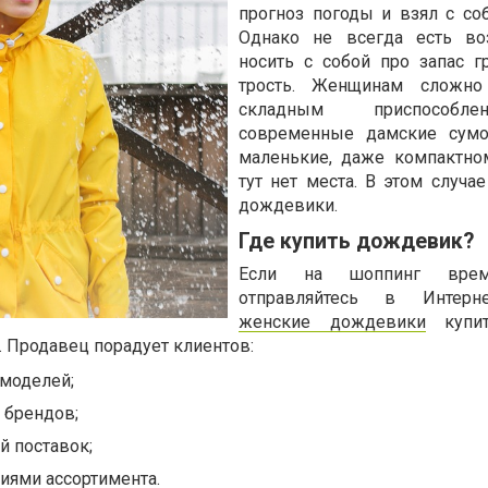
прогноз погоды и взял с соб
Однако не всегда есть во
носить с собой про запас 
трость. Женщинам сложн
складным приспособл
современные дамские сумо
маленькие, даже компактно
тут нет места. В этом случа
дождевики.
Где купить дождевик?
Если на шоппинг врем
отправляйтесь в Интерн
женские дождевики
купит
a. Продавец порадует клиентов:
моделей;
 брендов;
й поставок;
иями ассортимента.