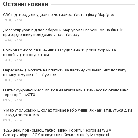
Останні новини
СБС підтвердили удари по чотирьох підстанціях у Маріуполі
19:31,
Вчора
Дезертирував під час оборони Маріуполя і перейшов на бік РФ:
прикордоннику повідомили про підозру
14:44,
Вчора
Волноваського священника засудили на 15 років тюрми за
пособництво окупантам
13:00,
Вчора
Переселенці можуть не платити за частину комунальних послуг у
покинутому житлі: які умови
10:06,
Вчора
П’ятьох українських підлітків евакуювали з тимчасово окупованої
території, - ФОТО
09:53,
Вчора
У маріупольських школах триває набір учнів: як навчатимуться діти
та куди звертатися
09:35,
Вчора
1626 день повномасштабної війни. Горить черговий WB у
Єкатеринбурзі. ЗСУ атакували військові цілі у Маріуполі