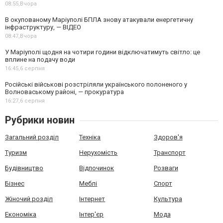
08:55,
Вчора
В окупованому Маріуполі БПЛА знову атакували енергетичну
інфраструктуру, — ВІДЕО
08:47,
Вчора
У Маріуполі щодня на чотири години відключатимуть світло: це
вплине на подачу води
16:45,
6 серпня
Російські військові розстріляли українського полоненого у
Волноваському районі, — прокуратура
16:27,
6 серпня
Рубрики новин
Загальний розділ
Техніка
Здоров'я
Туризм
Нерухомість
Транспорт
Будівництво
Відпочинок
Розваги
Бізнес
Меблі
Спорт
Жіночий розділ
Інтернет
Культура
Економіка
Інтер'єр
Мода