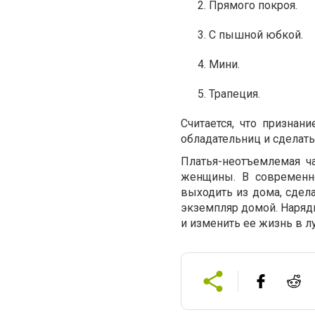
Прямого покроя.
С пышной юбкой.
Мини.
Трапеция.
Считается, что признан
обладательниц и сделат
Платья-неотъемлемая ч
женщины. В современно
выходить из дома, сдел
экземпляр домой. Нарядн
и изменить ее жизнь в л