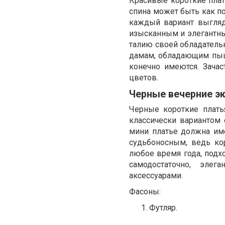
Красивые короткие плат
спина может быть как п
каждый вариант выгляд
изысканным и элегантны
талию своей обладатель
дамам, обладающим пыш
конечно имеются. Зача
цветов.
Черные вечерние э
Черные короткие плать
классически вариантом
мини платье должна им
судьбоносным, ведь ко
любое время года, подх
самодостаточно, эле
аксессуарами.
Фасоны:
Футляр.