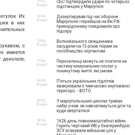
19:31,
СБС підтвердили удари по чотирьох
Вчора
підстанціях у Маріуполі
огулок. Их
14:44,
Дезертирував під час оборони
Вчора
Маріуполя і перейшов на бік РФ:
шки в них
прикордоннику повідомили про
лнительных
підозру
13:00,
Волноваського священника
рукавом, с
Вчора
засудили на 15 років тюрми за
пособництво окупантам
ех имеется
 декольте,
10:06,
Переселенці можуть не платити за
Вчора
частину комунальних послуг у
покинутому житлі: які умови
09:53,
П’ятьох українських підлітків
Вчора
евакуювали з тимчасово окупованої
території, - ФОТО
09:35,
У маріупольських школах триває
Вчора
набір учнів: як навчатимуться діти та
куди звертатися
08:55,
1626 день повномасштабної війни.
Вчора
Горить черговий WB у Єкатеринбурзі.
ЗСУ атакували військові цілі у