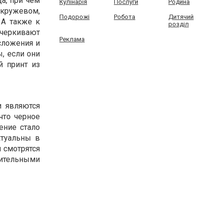
а, при чем
Кулінарія
Послуги
Родина
 кружевом,
Подорожі
Робота
Дитячий
 А также к
розділ
дчеркивают
Реклама
сложения и
, если они
й принт из
и являются
что черное
ение стало
ктуальны в
 смотрятся
ительными