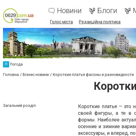
Новини
Блоги
Голос міста
Редакційна політика
П
Погода
Головна
Бізнес новини
Короткие платья фасоны и разновидности
Коротки
Загальний розділ
Короткие платья — это 
своей фигуры, а те в
формы. Наиболее актуаль
осенние и зимние вариан
аксессуары, и вперед, п