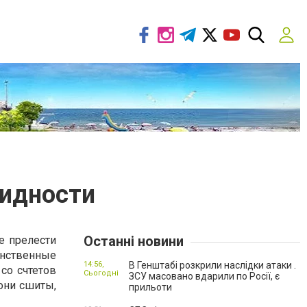
видности
Останні новини
е прелести
нственные
14:56,
В Генштабі розкрили наслідки атаки .
со счтетов
Сьогодні
ЗСУ масовано вдарили по Росії, є
они сшиты,
прильоти