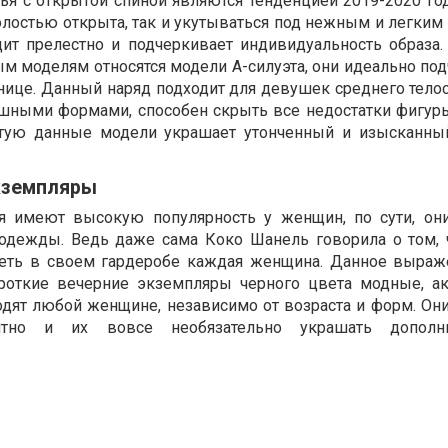
ья с открытой спиной являются тенденцией 2019-2020 год
олостью открыта, так и укутываться под нежным и легким
ит прелестно и подчеркивает индивидуальность образа.
м моделям относятся модели А-силуэта, они идеально по
нице. Данный наряд подходит для девушек среднего тело
ными формами, способен скрыть все недостатки фигуры
стую данные модели украшает утонченный и изысканны
кземпляры
я имеют высокую популярность у женщин, по сути, он
 одежды. Ведь даже сама Коко Шанель говорила о том, 
еть в своем гардеробе каждая женщина. Данное выраж
роткие вечерние экземпляры черного цвета модные, а
одят любой женщине, независимо от возраста и форм. Они
гантно и их вовсе необязательно украшать дополн