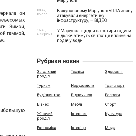
Маріуполі
08:47,
В окупованому Маріуполі БПЛА знову
териала он
Вчора
атакували енергетичну
 невесомых
інфраструктуру, — ВІДЕО
ти. Зимой,
16:45,
У Маріуполі щодня на чотири години
вой гаммой,
6 серпня
відключатимуть світло: це вплине на
ва.
подачу води
Рубрики новин
Загальний
Техніка
Здоров'я
розділ
Туризм
Нерухомість
Транспорт
Будівництво
Відпочинок
Розваги
Бізнес
Меблі
Спорт
наибольшую
Жіночий
Інтернет
Культура
розділ
Економіка
Інтер'єр
Мода