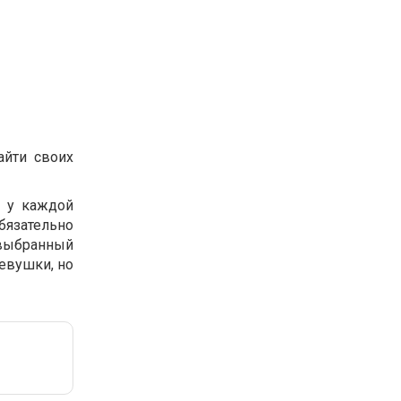
айти своих
ь у каждой
бязательно
 выбранный
евушки, но