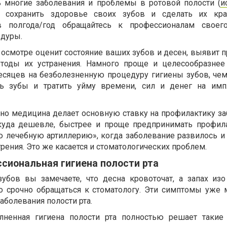
ь многие заболевания и проблемы в ротовой полости (
и
е сохранить здоровье своих зубов и сделать их кр
 полгода/год обращайтесь к профессионалам своег
едуры.
 осмотре оценит состояние ваших зубов и десен, выявит 
тоды их устранения. Намного проще и целесообразнее
месяцев на безболезненную процедуру гигиены зубов, чем
ть зубы и тратить уйму времени, сил и денег на им
вно медицина делает основную ставку на профилактику за
 куда дешевле, быстрее и проще предпринимать профил
 лечебную артиллерию», когда заболевание развилось и
рения. Это же касается и стоматологических проблем.
сиональная гигиена полости рта
убов вы замечаете, что десна кровоточат, а запах изо
о срочно обращаться к стоматологу. Эти симптомы уже 
аболевания полости рта.
лненная гигиена полости рта полностью решает такие