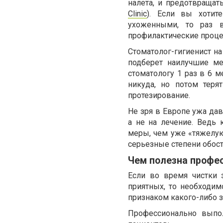
налета, и предотвращат
Clinic
). Если вы хотит
ухоженными, то раз в
профилактические проц
Стоматолог-гигиенист на
подберет наилучшие ме
стоматологу 1 раз в 6 
никуда, но потом теря
протезирование.
Не зря в Европе ужа да
а не на лечение. Ведь
меры, чем уже «тяжелую
серьезные степени обост
Чем полезна профес
Если во время чистки з
приятных, то необходим
признаком какого-либо з
Профессионально выпо