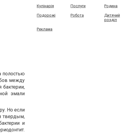
Кулінарія
Послуги
Родина
Подорожі
Робота
Дитячий
розділ
Реклама
а полостью
зубов между
 бактерии,
ной эмали
ру. Но если
я твердым,
бактерии и
иодонтит.