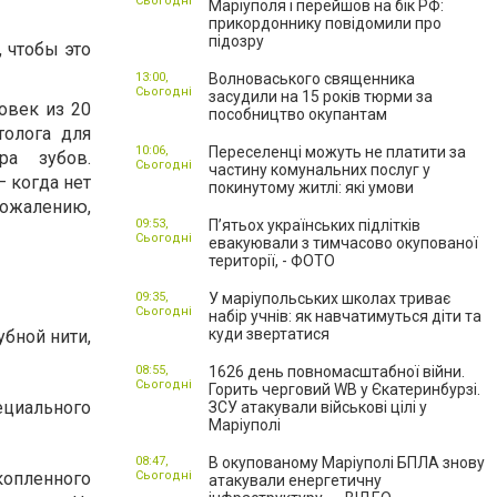
Сьогодні
Маріуполя і перейшов на бік РФ:
прикордоннику повідомили про
підозру
, чтобы это
13:00,
Волноваського священника
Сьогодні
засудили на 15 років тюрми за
овек из 20
пособництво окупантам
толога для
10:06,
Переселенці можуть не платити за
ра зубов.
Сьогодні
частину комунальних послуг у
– когда нет
покинутому житлі: які умови
сожалению,
09:53,
П’ятьох українських підлітків
Сьогодні
евакуювали з тимчасово окупованої
території, - ФОТО
09:35,
У маріупольських школах триває
Сьогодні
набір учнів: як навчатимуться діти та
куди звертатися
убной нити,
08:55,
1626 день повномасштабної війни.
Сьогодні
Горить черговий WB у Єкатеринбурзі.
ециального
ЗСУ атакували військові цілі у
Маріуполі
08:47,
В окупованому Маріуполі БПЛА знову
копленного
Сьогодні
атакували енергетичну