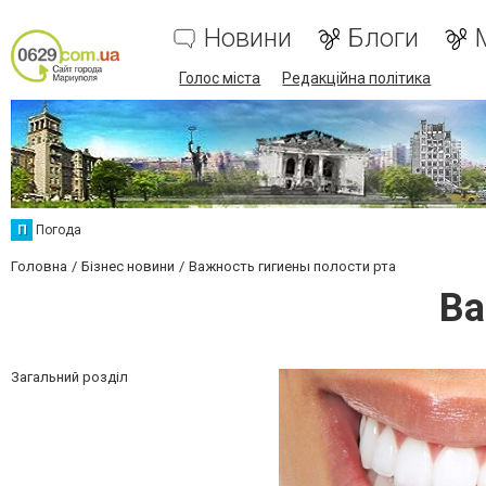
Новини
Блоги
Голос міста
Редакційна політика
П
Погода
Головна
Бізнес новини
Важность гигиены полости рта
Ва
Загальний розділ