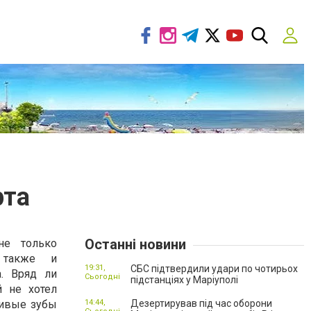
рта
Останні новини
не только
 также и
19:31,
СБС підтвердили удари по чотирьох
а. Вряд ли
Сьогодні
підстанціях у Маріуполі
й не хотел
сивые зубы
14:44,
Дезертирував під час оборони