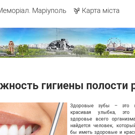
Меморіал. Маріуполь
Карта міста
жность гигиены полости 
Здоровые зубы – это 
красивая улыбка, это
здоровье всего организм
найдется человек, которы
бы иметь здоровые и кра