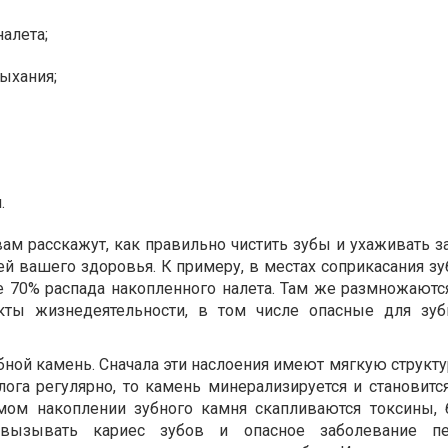
налета;
ыхания;
.
ам расскажут, как правильно чистить зубы и ухаживать з
тей вашего здоровья. К примеру, в местах соприкасания 
 70% распада накопленного налета. Там же размножаются
кты жизнедеятельности, в том числе опасные для зуб
убной камень. Сначала эти наслоения имеют мягкую структу
лога регулярно, то камень минерализируется и становитс
мом накоплении зубного камня скапливаются токсины, 
вызывать кариес зубов и опасное заболевание пер