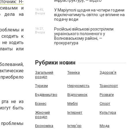
інфраструктуру, — ВІДЕО
сточник: H-
асивыми и
16:45,
У Маріуполі щодня на чотири години
о дела на
Вчора
відключатимуть світло: це вплине на
подачу води
16:27,
Російські військові розстріляли
проблемы и
Вчора
українського полоненого у
 сходить к
Волноваському районі, —
 не ходить
прокуратура
планты или
Рубрики новин
болеваний,
актические
Загальний
Техніка
Здоров'я
 приобрело
розділ
Туризм
Нерухомість
Транспорт
Будівництво
Відпочинок
Розваги
 рта не из
Бізнес
Меблі
Спорт
могут быть
Жіночий
Інтернет
Культура
розділ
 проблемы
Економіка
Інтер'єр
Мода