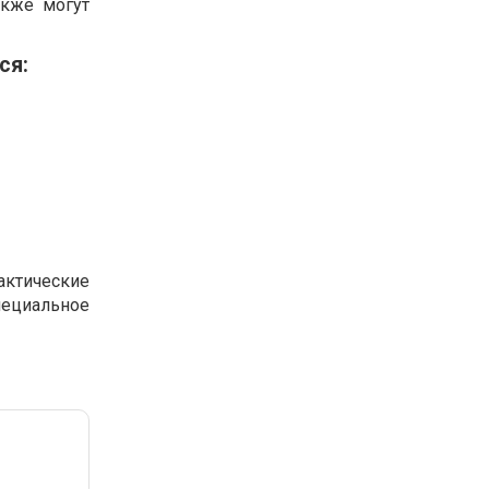
акже могут
ся:
актические
пециальное