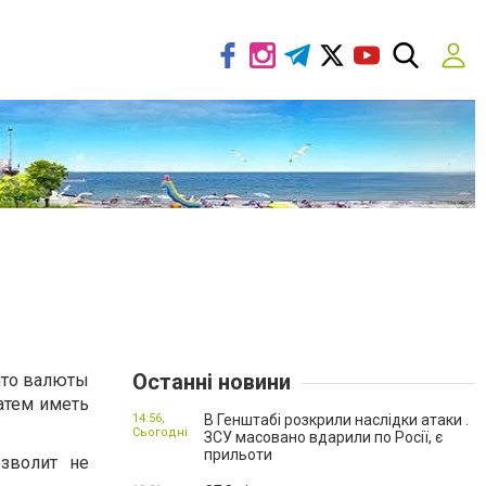
Останні новини
ипто валюты
атем иметь
14:56,
В Генштабі розкрили наслідки атаки .
Сьогодні
ЗСУ масовано вдарили по Росії, є
прильоти
зволит не