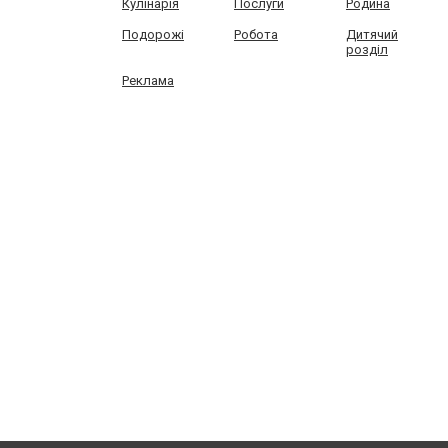
Кулінарія
Послуги
Родина
Подорожі
Робота
Дитячий
розділ
Реклама