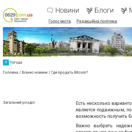
Новини
Блоги
Голос міста
Редакційна політика
П
Погода
Головна
Бізнес новини
Где продать Bitcoin?
Загальний розділ
Есть несколько варианто
является подвижным, по
возможность получить 
Важно выбрать надежн