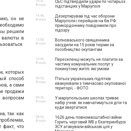
19:31,
СБС підтвердили удари по чотирьох
Вчора
підстанціях у Маріуполі
14:44,
Дезертирував під час оборони
ию, он не
Вчора
Маріуполя і перейшов на бік РФ:
необходимо
прикордоннику повідомили про
підозру
 вы решили
о валюты в
13:00,
Волноваського священника
ьзоваться.
Вчора
засудили на 15 років тюрми за
пособництво окупантам
10:06,
Переселенці можуть не платити за
Вчора
частину комунальних послуг у
покинутому житлі: які умови
м, которых
ный способ
09:53,
П’ятьох українських підлітків
Вчора
евакуювали з тимчасово окупованої
ов, а сами
території, - ФОТО
ае продажи
 вопросам
09:35,
У маріупольських школах триває
Вчора
набір учнів: як навчатимуться діти та
куди звертатися
а, так как
08:55,
1626 день повномасштабної війни.
проблемах,
Вчора
Горить черговий WB у Єкатеринбурзі.
 факт, что
ЗСУ атакували військові цілі у