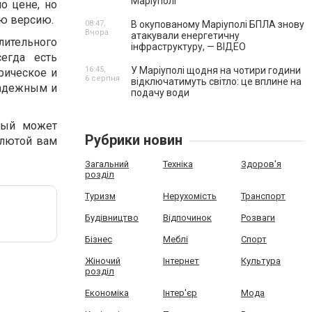
Маріуполі
о цене, но
ую версию.
08:47,
В окупованому Маріуполі БПЛА знову
Вчора
атакували енергетичну
длительного
інфраструктуру, — ВІДЕО
егда есть
16:45,
У Маріуполі щодня на чотири години
рическое и
6 серпня
відключатимуть світло: це вплине на
надежным и
подачу води
дый может
Рубрики новин
алютой вам
Загальний
Техніка
Здоров'я
розділ
Туризм
Нерухомість
Транспорт
Будівництво
Відпочинок
Розваги
Бізнес
Меблі
Спорт
Жіночий
Інтернет
Культура
розділ
Економіка
Інтер'єр
Мода