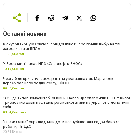
Останні новини
В окупованому Маріуполі повідомляють про гучний вибух на тлі
загрози атаки БПЛА
11:21,
Сьогодні
У Ярославлі палає НПЗ «Славнєфть-ЯНОС»
10:19,
Сьогодні
Черги біля криниць і захмарні ціни у магазинах: як Маріуполь
переживає нову водну кризу, - ФОТО
09:00,
Сьогодні
1625 день повномасштабної війни. Палає Ярославський НПЗ. У Києві
триває ліквідація наслідків російської атаки на українські логістичні
хаби
08:54,
Сьогодні
"Птахи Одіна" оприлюднили доти неопубліковані кадри бойової
роботи, - ВІДЕО
20:54,
Вчора