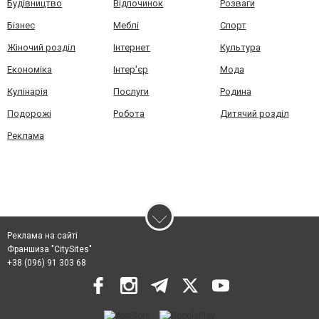
Будівництво
Відпочинок
Розваги
Бізнес
Меблі
Спорт
Жіночий розділ
Інтернет
Культура
Економіка
Інтер'єр
Мода
Кулінарія
Послуги
Родина
Подорожі
Робота
Дитячий розділ
Реклама
Реклама на сайті
Франшиза "CitySites"
+38 (096) 91 303 68