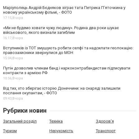
Маріуполець Андрій Бєдняков зіграє тата Петрика П’яточкина у
новому українському фільмі, - ФОТО
17:15,
Вчора
«Ми не будемо ховати чужу людину». Родина два роки шукає
військового, якого визнали загиблим
16:17,
Вчора
Вступників із ТОТ змушують робити селфі та надсилати геолокацію:
правозахисники звернулися до МОН
15:04,
Вчора
Путін дозволив членам банд і наркоконтрабандистам підписувати
контракти з армією РФ
10:56,
Вчора
Від тих, хто зберігає історію Донеччини: на снаряді залишили
послання окупантам, - ФОТО
09:43,
Вчора
Рубрики новин
Загальний розділ
Техніка
Здоров'я
Туризм
Нерухомість
Транспорт