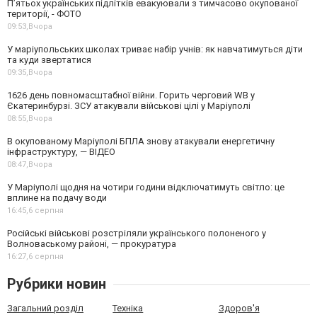
П’ятьох українських підлітків евакуювали з тимчасово окупованої
території, - ФОТО
09:53,
Вчора
У маріупольських школах триває набір учнів: як навчатимуться діти
та куди звертатися
09:35,
Вчора
1626 день повномасштабної війни. Горить черговий WB у
Єкатеринбурзі. ЗСУ атакували військові цілі у Маріуполі
08:55,
Вчора
В окупованому Маріуполі БПЛА знову атакували енергетичну
інфраструктуру, — ВІДЕО
08:47,
Вчора
У Маріуполі щодня на чотири години відключатимуть світло: це
вплине на подачу води
16:45,
6 серпня
Російські військові розстріляли українського полоненого у
Волноваському районі, — прокуратура
16:27,
6 серпня
Рубрики новин
Загальний розділ
Техніка
Здоров'я