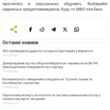
просчитать и хорошенько обдумать. Выбирайте
надежных кредитозаемщиков, будь то МФО или банк.
Останні новини
СБС підтвердили удари по чотирьох підстанціях у Маріуполі
19:31,
Вчора
Дезертирував під час оборони Маріуполя і перейшов на бік РФ:
прикордоннику повідомили про підозру
14:44,
Вчора
Волноваського священника засудили на 15 років тюрми за
пособництво окупантам
13:00,
Вчора
Переселенці можуть не платити за частину комунальних послуг у
покинутому житлі: які умови
10:06,
Вчора