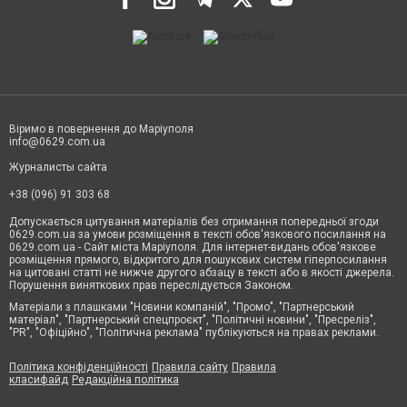
Віримо в повернення до Маріуполя
info@0629.com.ua
Журналисты сайта
+38 (096) 91 303 68
Допускається цитування матеріалів без отримання попередньої згоди
0629.com.ua за умови розміщення в тексті обов'язкового посилання на
0629.com.ua - Сайт міста Маріуполя. Для інтернет-видань обов'язкове
розміщення прямого, відкритого для пошукових систем гіперпосилання
на цитовані статті не нижче другого абзацу в тексті або в якості джерела.
Порушення виняткових прав переслідується Законом.
Матеріали з плашками "Новини компаній", "Промо", "Партнерський
матеріал", "Партнерський спецпроєкт", "Політичні новини", "Пресреліз",
"PR", "Офіційно", "Політична реклама" публікуються на правах реклами.
Політика конфіденційності
Правила сайту
Правила
класифайд
Редакційна політика