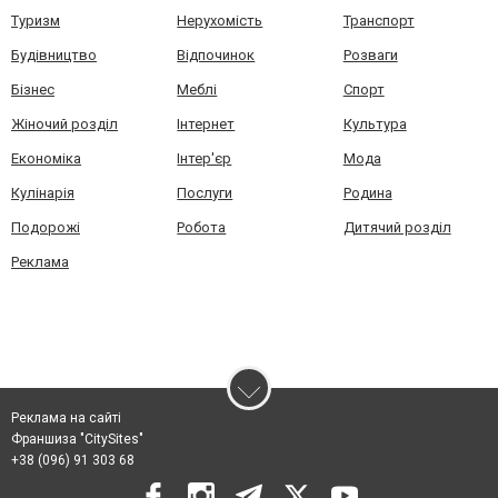
Туризм
Нерухомість
Транспорт
Будівництво
Відпочинок
Розваги
Бізнес
Меблі
Спорт
Жіночий розділ
Інтернет
Культура
Економіка
Інтер'єр
Мода
Кулінарія
Послуги
Родина
Подорожі
Робота
Дитячий розділ
Реклама
Реклама на сайті
Франшиза "CitySites"
+38 (096) 91 303 68