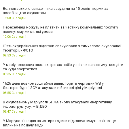
Волноваського священника засудили на 15 років тюрми за
пособництво окупантам
13:00,
Сьогодні
Переселенці можуть не платити за частину комунальних послуг у
покинутому житлі: які умови
10:06,
Сьогодні
П’ятьох українських підлітків евакуювали з тимчасово окупованої
території, - ФОТО
09:53,
Сьогодні
У маріупольських школах триває набір учнів: як навчатимуться діти
та куди звертатися
09:35,
Сьогодні
1626 день повномасштабної війни. Горить черговий WB у
Єкатеринбурзі. ЗСУ атакували військові цілі у Маріуполі
08:55,
Сьогодні
В окупованому Маріуполі БПЛА знову атакували енергетичну
інфраструктуру, — ВІДЕО
08:47,
Сьогодні
У Маріуполі щодня на чотири години відключатимуть світло: це
вплине на подачу води