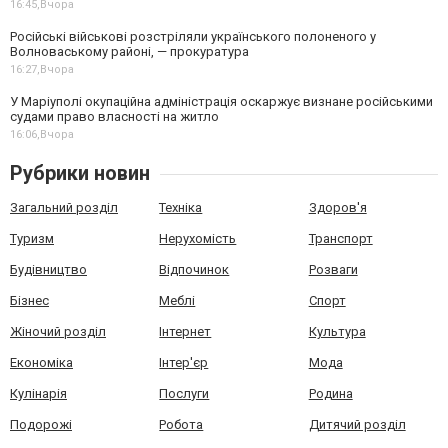
16:45,
Вчора
Російські військові розстріляли українського полоненого у
Волноваському районі, — прокуратура
16:27,
Вчора
У Маріуполі окупаційна адміністрація оскаржує визнане російськими
судами право власності на житло
16:06,
Вчора
Рубрики новин
Загальний розділ
Техніка
Здоров'я
Туризм
Нерухомість
Транспорт
Будівництво
Відпочинок
Розваги
Бізнес
Меблі
Спорт
Жіночий розділ
Інтернет
Культура
Економіка
Інтер'єр
Мода
Кулінарія
Послуги
Родина
Подорожі
Робота
Дитячий розділ