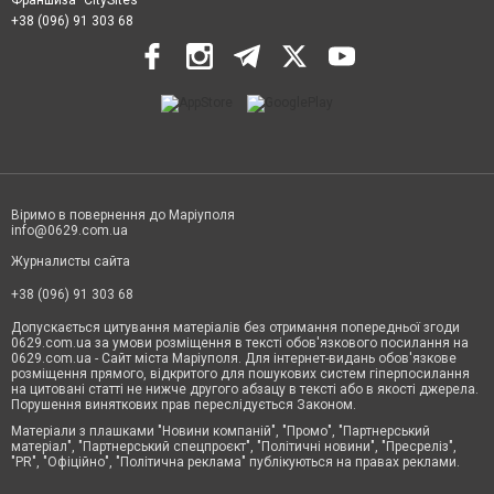
+38 (096) 91 303 68
Віримо в повернення до Маріуполя
info@0629.com.ua
Журналисты сайта
+38 (096) 91 303 68
Допускається цитування матеріалів без отримання попередньої згоди
0629.com.ua за умови розміщення в тексті обов'язкового посилання на
0629.com.ua - Сайт міста Маріуполя. Для інтернет-видань обов'язкове
розміщення прямого, відкритого для пошукових систем гіперпосилання
на цитовані статті не нижче другого абзацу в тексті або в якості джерела.
Порушення виняткових прав переслідується Законом.
Матеріали з плашками "Новини компаній", "Промо", "Партнерський
матеріал", "Партнерський спецпроєкт", "Політичні новини", "Пресреліз",
"PR", "Офіційно", "Політична реклама" публікуються на правах реклами.