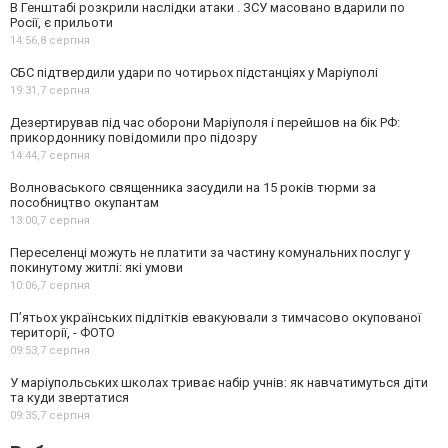
В Генштабі розкрили наслідки атаки . ЗСУ масовано вдарили по
Росії, є прильоти
14:56,
8 серпня
СБС підтвердили удари по чотирьох підстанціях у Маріуполі
19:31,
7 серпня
Дезертирував під час оборони Маріуполя і перейшов на бік РФ:
прикордоннику повідомили про підозру
14:44,
7 серпня
Волноваського священника засудили на 15 років тюрми за
пособництво окупантам
13:00,
7 серпня
Переселенці можуть не платити за частину комунальних послуг у
покинутому житлі: які умови
10:06,
7 серпня
П’ятьох українських підлітків евакуювали з тимчасово окупованої
території, - ФОТО
09:53,
7 серпня
У маріупольських школах триває набір учнів: як навчатимуться діти
та куди звертатися
09:35,
7 серпня