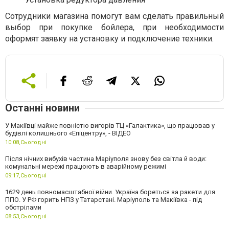
Сотрудники магазина помогут вам сделать правильный
выбор при покупке бойлера, при необходимости
оформят заявку на установку и подключение техники.
Останні новини
У Макіївці майже повністю вигорів ТЦ «Галактика», що працював у
будівлі колишнього «Епіцентру», - ВІДЕО
10:08,
Сьогодні
Після нічних вибухів частина Маріуполя знову без світла й води:
комунальні мережі працюють в аварійному режимі
09:17,
Сьогодні
1629 день повномасштабної війни. Україна бореться за ракети для
ППО. У РФ горить НПЗ у Татарстані. Маріуполь та Макіївка - під
обстрілами
08:53,
Сьогодні