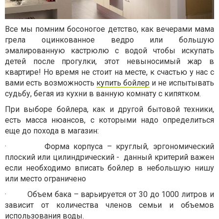
Все мы помним босоногое детство, как вечерами мама
грела оцинкованное ведро или большую
эмалированную кастрюлю с водой чтобы искупать
детей после прогулки, этот невыносимый жар в
квартире! Но время не стоит на месте, к счастью у нас с
вами есть возможность
купить бойлер
и не испытывать
судьбу, бегая из кухни в ванную комнату с кипятком.
При выборе бойлера, как и другой бытовой техники,
есть масса нюансов, с которыми надо определиться
еще до похода в магазин:
·
Форма корпуса – круглый, эргономический
плоский или цилиндрический - данный критерий важен
если необходимо вписать бойлер в небольшую нишу
или место ограничено
·
Объем бака – варьируется от 30 до 1000 литров и
зависит от количества членов семьи и объемов
использования воды.