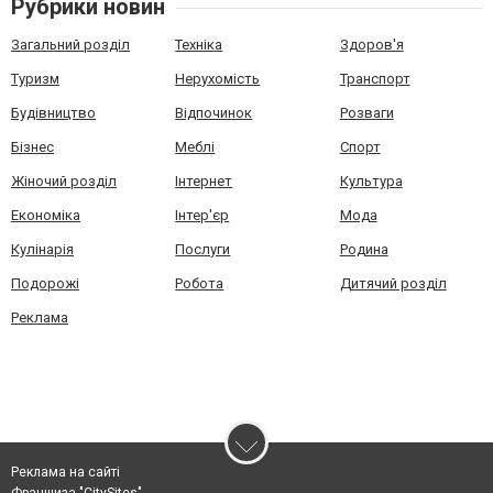
Рубрики новин
Загальний розділ
Техніка
Здоров'я
Туризм
Нерухомість
Транспорт
Будівництво
Відпочинок
Розваги
Бізнес
Меблі
Спорт
Жіночий розділ
Інтернет
Культура
Економіка
Інтер'єр
Мода
Кулінарія
Послуги
Родина
Подорожі
Робота
Дитячий розділ
Реклама
Реклама на сайті
Франшиза "CitySites"