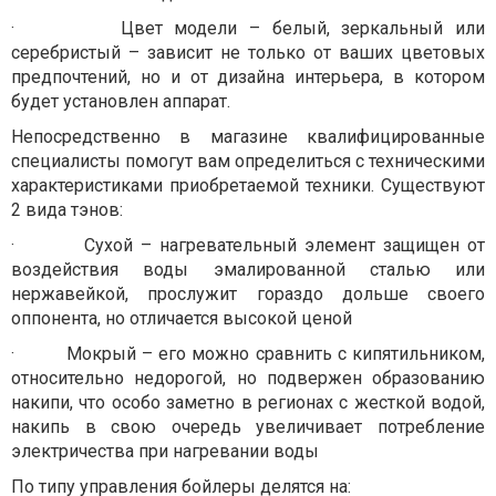
·
Цвет модели – белый, зеркальный или
серебристый – зависит не только от ваших цветовых
предпочтений, но и от дизайна интерьера, в котором
будет установлен аппарат.
Непосредственно в магазине квалифицированные
специалисты помогут вам определиться с техническими
характеристиками приобретаемой техники. Существуют
2 вида тэнов:
·
Сухой – нагревательный элемент защищен от
воздействия воды эмалированной сталью или
нержавейкой, прослужит гораздо дольше своего
оппонента, но отличается высокой ценой
·
Мокрый – его можно сравнить с кипятильником,
относительно недорогой, но подвержен образованию
накипи, что особо заметно в регионах с жесткой водой,
накипь в свою очередь увеличивает потребление
электричества при нагревании воды
По типу управления бойлеры делятся на: