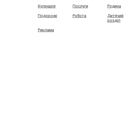
Кулінарія
Послуги
Родина
Подорожі
Робота
Дитячий
розділ
Реклама