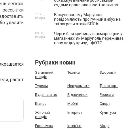
оскаржує визнане російськими
нь легкой.
судами право власності на житло
й рассылки
11:21,
В окупованому Маріуполі
редоставить
Вчора
повідомляють про гучний вибух на
бо удалить
тлі загрози атаки БПЛА
09:00,
Черги біля криниць і захмарні ціни у
Вчора
магазинах: як Маріуполь переживає
нову водну кризу, - ФОТО
Рубрики новин
окращается
Загальний
Техніка
Здоров'я
розділ
ели, растет
Туризм
Нерухомість
Транспорт
Будівництво
Відпочинок
Розваги
Бізнес
Меблі
Спорт
Жіночий
Інтернет
Культура
розділ
Економіка
Інтер'єр
Мода