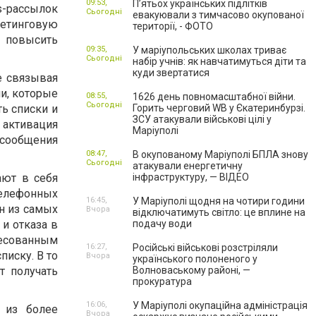
09:53,
П’ятьох українських підлітків
s
-рассылок
Сьогодні
евакуювали з тимчасово окупованої
тинговую
території, - ФОТО
повысить
09:35,
У маріупольських школах триває
Сьогодні
набір учнів: як навчатимуться діти та
куди звертатися
е связывая
и, которые
08:55,
1626 день повномасштабної війни.
Сьогодні
ь списки и
Горить черговий WB у Єкатеринбурзі.
ЗСУ атакували військові цілі у
 активация
Маріуполі
 сообщения
08:47,
В окупованому Маріуполі БПЛА знову
Сьогодні
атакували енергетичну
ают в себя
інфраструктуру, — ВІДЕО
елефонных
16:45,
У Маріуполі щодня на чотири години
н из самых
Вчора
відключатимуть світло: це вплине на
и отказа в
подачу води
есованным
16:27,
Російські військові розстріляли
писку. В то
Вчора
українського полоненого у
т получать
Волноваському районі, —
прокуратура
16:06,
У Маріуполі окупаційна адміністрація
 из более
Вчора