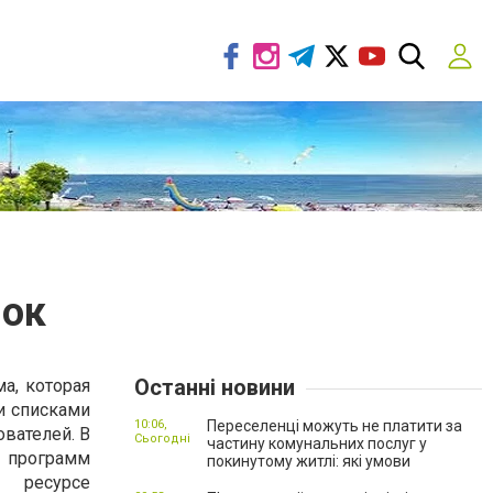
лок
Останні новини
а, которая
и списками
10:06,
Переселенці можуть не платити за
вателей. В
Сьогодні
частину комунальних послуг у
д программ
покинутому житлі: які умови
 ресурсе