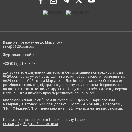
Віримо в повернення до Маріуполя
info@0629.com.ua
Журналисты сайта
+38 (096) 91 303 68
Допускається цитування матеріалів без отримання попередньої згоди
0629.com.ua за умови розміщення в тексті обов'язкового посилання на
0629.com.ua - Сайт міста Маріуполя. Для інтернет-видань обов'язкове
розміщення прямого, відкритого для пошукових систем гіперпосилання
на цитовані статті не нижче другого абзацу в тексті або в якості джерела.
Порушення виняткових прав переслідується Законом.
Матеріали з плашками "Новини компаній", "Промо", "Партнерський
матеріал", "Партнерський спецпроєкт", "Політичні новини", "Пресреліз",
"PR", "Офіційно", "Політична реклама" публікуються на правах реклами.
Політика конфіденційності
Правила сайту
Правила
класифайд
Редакційна політика