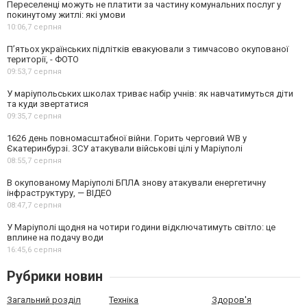
Переселенці можуть не платити за частину комунальних послуг у
покинутому житлі: які умови
10:06,
7 серпня
П’ятьох українських підлітків евакуювали з тимчасово окупованої
території, - ФОТО
09:53,
7 серпня
У маріупольських школах триває набір учнів: як навчатимуться діти
та куди звертатися
09:35,
7 серпня
1626 день повномасштабної війни. Горить черговий WB у
Єкатеринбурзі. ЗСУ атакували військові цілі у Маріуполі
08:55,
7 серпня
В окупованому Маріуполі БПЛА знову атакували енергетичну
інфраструктуру, — ВІДЕО
08:47,
7 серпня
У Маріуполі щодня на чотири години відключатимуть світло: це
вплине на подачу води
16:45,
6 серпня
Рубрики новин
Загальний розділ
Техніка
Здоров'я