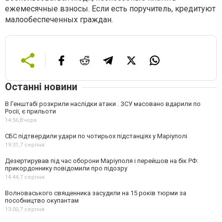
ежемесячные взносы. Если есть поручитель, кредитуют
малообеспеченных граждан.
Останні новини
В Генштабі розкрили наслідки атаки . ЗСУ масовано вдарили по
Росії, є прильоти
14:56,
Вчора
СБС підтвердили удари по чотирьох підстанціях у Маріуполі
19:31,
7 серпня
Дезертирував під час оборони Маріуполя і перейшов на бік РФ:
прикордоннику повідомили про підозру
14:44,
7 серпня
Волноваського священника засудили на 15 років тюрми за
пособництво окупантам
13:00,
7 серпня