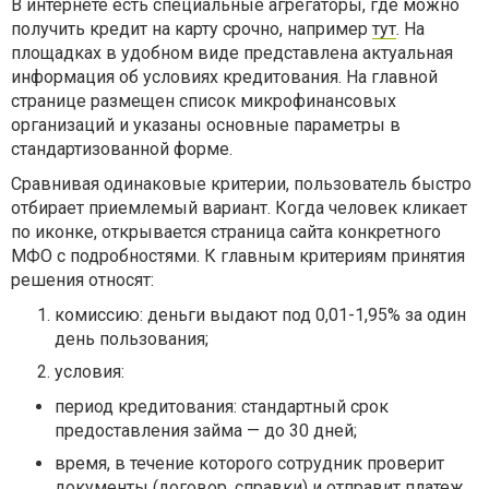
В интернете есть специальные агрегаторы, где можно
получить кредит на карту срочно, например
тут
. На
площадках в удобном виде представлена актуальная
информация об условиях кредитования. На главной
странице размещен список микрофинансовых
организаций и указаны основные параметры в
стандартизованной форме.
Сравнивая одинаковые критерии, пользователь быстро
отбирает приемлемый вариант. Когда человек кликает
по иконке, открывается страница сайта конкретного
МФО с подробностями. К главным критериям принятия
решения относят:
комиссию: деньги выдают под 0,01-1,95% за один
день пользования;
условия:
период кредитования: стандартный срок
предоставления займа — до 30 дней;
время, в течение которого сотрудник проверит
документы (договор, справки) и отправит платеж.