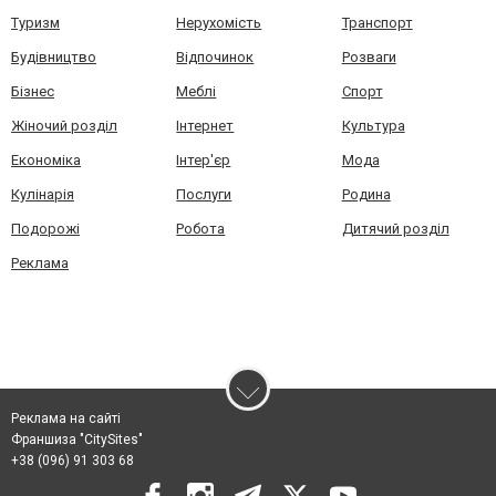
Туризм
Нерухомість
Транспорт
Будівництво
Відпочинок
Розваги
Бізнес
Меблі
Спорт
Жіночий розділ
Інтернет
Культура
Економіка
Інтер'єр
Мода
Кулінарія
Послуги
Родина
Подорожі
Робота
Дитячий розділ
Реклама
Реклама на сайті
Франшиза "CitySites"
+38 (096) 91 303 68