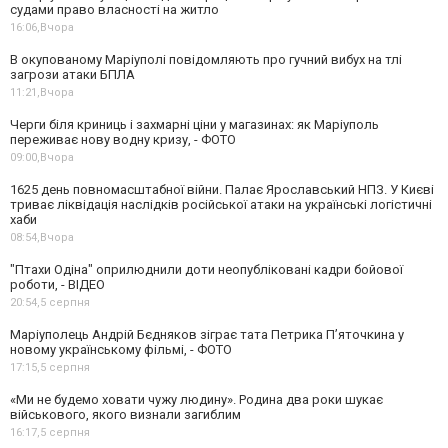
судами право власності на житло
16:06,
Вчора
В окупованому Маріуполі повідомляють про гучний вибух на тлі
загрози атаки БПЛА
11:21,
Вчора
Черги біля криниць і захмарні ціни у магазинах: як Маріуполь
переживає нову водну кризу, - ФОТО
09:00,
Вчора
1625 день повномасштабної війни. Палає Ярославський НПЗ. У Києві
триває ліквідація наслідків російської атаки на українські логістичні
хаби
08:54,
Вчора
"Птахи Одіна" оприлюднили доти неопубліковані кадри бойової
роботи, - ВІДЕО
20:54,
5 серпня
Маріуполець Андрій Бєдняков зіграє тата Петрика П’яточкина у
новому українському фільмі, - ФОТО
17:15,
5 серпня
«Ми не будемо ховати чужу людину». Родина два роки шукає
військового, якого визнали загиблим
16:17,
5 серпня