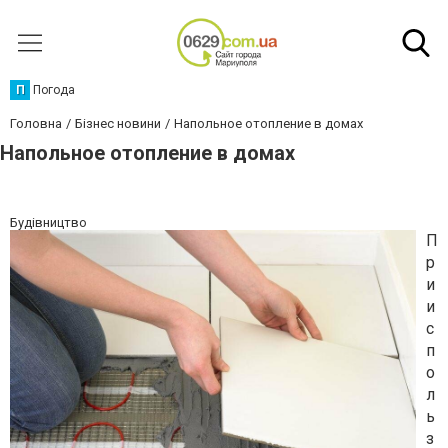
П
Погода
Головна
Бізнес новини
Напольное отопление в домах
Напольное отопление в домах
Будівництво
П
р
и
и
с
п
о
л
ь
з