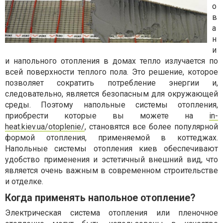
о
в
а
н
и
и напольного отопления в домах тепло излучается по
всей поверхности теплого пола. Это решение, которое
позволяет сократить потребление энергии и,
следовательно, является безопасным для окружающей
среды. Поэтому напольные системы отопления,
приобрести которые вы можете на
in-
heat.kiev.ua/otoplenie/
, становятся все более популярной
формой отопления, применяемой в коттеджах.
Напольные системы отопления киев обеспечивают
удобство применения и эстетичный внешний вид, что
является очень важным в современном строительстве
и отделке.
Когда применять напольное отопление?
Электрическая система отопления или пленочное