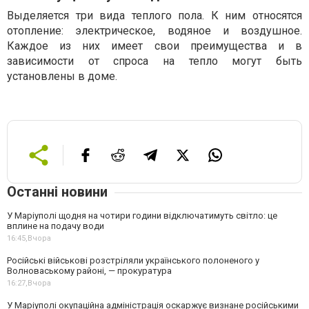
Выделяется три вида теплого пола. К ним относятся
отопление: электрическое, водяное и воздушное.
Каждое из них имеет свои преимущества и в
зависимости от спроса на тепло могут быть
установлены в доме.
Останні новини
У Маріуполі щодня на чотири години відключатимуть світло: це
вплине на подачу води
16:45,
Вчора
Російські військові розстріляли українського полоненого у
Волноваському районі, — прокуратура
16:27,
Вчора
У Маріуполі окупаційна адміністрація оскаржує визнане російськими