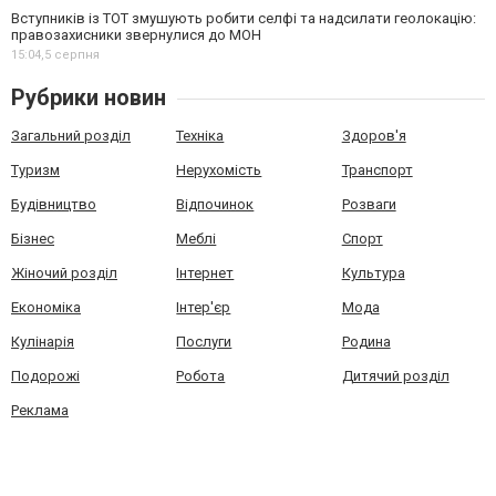
Вступників із ТОТ змушують робити селфі та надсилати геолокацію:
правозахисники звернулися до МОН
15:04,
5 серпня
Рубрики новин
Загальний розділ
Техніка
Здоров'я
Туризм
Нерухомість
Транспорт
Будівництво
Відпочинок
Розваги
Бізнес
Меблі
Спорт
Жіночий розділ
Інтернет
Культура
Економіка
Інтер'єр
Мода
Кулінарія
Послуги
Родина
Подорожі
Робота
Дитячий розділ
Реклама