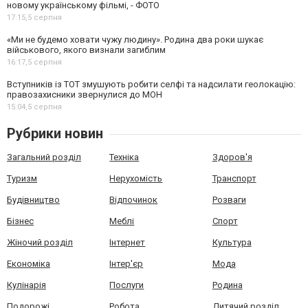
новому українському фільмі, - ФОТО
17:15,
5 серпня
«Ми не будемо ховати чужу людину». Родина два роки шукає
військового, якого визнали загиблим
16:17,
5 серпня
Вступників із ТОТ змушують робити селфі та надсилати геолокацію:
правозахисники звернулися до МОН
15:04,
5 серпня
Рубрики новин
Загальний розділ
Техніка
Здоров'я
Туризм
Нерухомість
Транспорт
Будівництво
Відпочинок
Розваги
Бізнес
Меблі
Спорт
Жіночий розділ
Інтернет
Культура
Економіка
Інтер'єр
Мода
Кулінарія
Послуги
Родина
Подорожі
Робота
Дитячий розділ