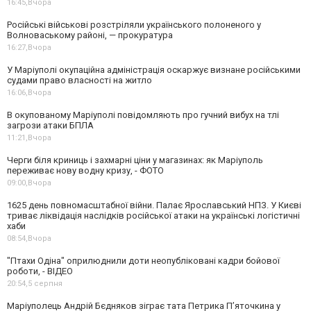
16:45,
Вчора
Російські військові розстріляли українського полоненого у
Волноваському районі, — прокуратура
16:27,
Вчора
У Маріуполі окупаційна адміністрація оскаржує визнане російськими
судами право власності на житло
16:06,
Вчора
В окупованому Маріуполі повідомляють про гучний вибух на тлі
загрози атаки БПЛА
11:21,
Вчора
Черги біля криниць і захмарні ціни у магазинах: як Маріуполь
переживає нову водну кризу, - ФОТО
09:00,
Вчора
1625 день повномасштабної війни. Палає Ярославський НПЗ. У Києві
триває ліквідація наслідків російської атаки на українські логістичні
хаби
08:54,
Вчора
"Птахи Одіна" оприлюднили доти неопубліковані кадри бойової
роботи, - ВІДЕО
20:54,
5 серпня
Маріуполець Андрій Бєдняков зіграє тата Петрика П’яточкина у