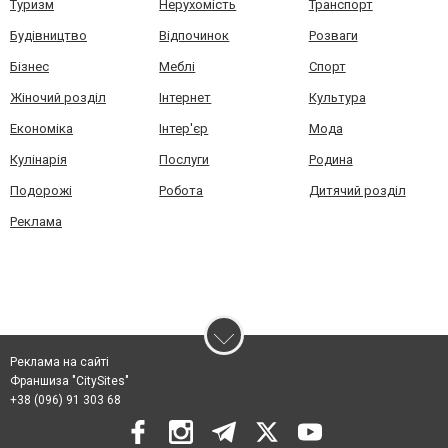
Туризм
Нерухомість
Транспорт
Будівництво
Відпочинок
Розваги
Бізнес
Меблі
Спорт
Жіночий розділ
Інтернет
Культура
Економіка
Інтер'єр
Мода
Кулінарія
Послуги
Родина
Подорожі
Робота
Дитячий розділ
Реклама
Реклама на сайті
Франшиза "CitySites"
+38 (096) 91 303 68