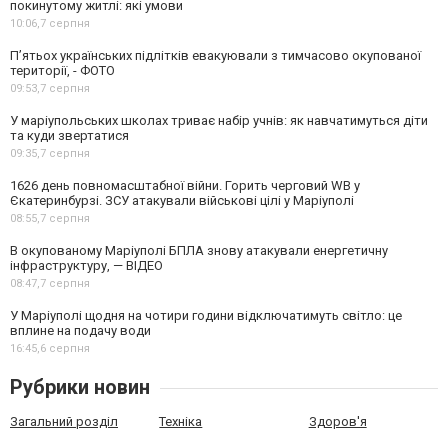
покинутому житлі: які умови
10:06,
7 серпня
П’ятьох українських підлітків евакуювали з тимчасово окупованої
території, - ФОТО
09:53,
7 серпня
У маріупольських школах триває набір учнів: як навчатимуться діти
та куди звертатися
09:35,
7 серпня
1626 день повномасштабної війни. Горить черговий WB у
Єкатеринбурзі. ЗСУ атакували військові цілі у Маріуполі
08:55,
7 серпня
В окупованому Маріуполі БПЛА знову атакували енергетичну
інфраструктуру, — ВІДЕО
08:47,
7 серпня
У Маріуполі щодня на чотири години відключатимуть світло: це
вплине на подачу води
16:45,
6 серпня
Рубрики новин
Загальний розділ
Техніка
Здоров'я