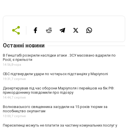
Останні новини
В Генштабі розкрили наслідки атаки . ЗСУ масовано вдарили по
Росії, є прильоти
14:56,
Вчора
СБС підтвердили удари по чотирьох підстанціях у Маріуполі
19:31,
7 серпня
Дезертирував під час оборони Маріуполя і перейшов на бік РФ:
прикордоннику повідомили про підозру
14:44,
7 серпня
Волноваського священника засудили на 15 років тюрми за
пособництво окупантам
13:00,
7 серпня
Переселенці можуть не платити за частину комунальних послуг у