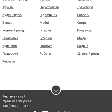
Туризм
Нерухомість
Транспорт
Будівництво
Відпочинок
Розваги
Бізнес
Меблі
Спорт
Жіночий розділ
Інтернет
Культура
Економіка
Інтер'єр
Мода
Кулінарія
Послуги
Родина
Подорожі
Робота
Дитячий розділ
Реклама
Реклама на сайті
Франшиза "CitySites"
+38 (096) 91 303 68