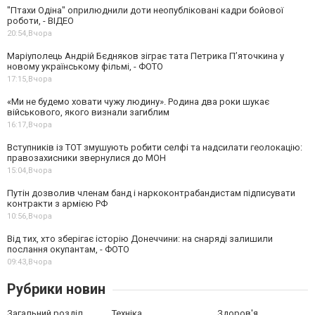
"Птахи Одіна" оприлюднили доти неопубліковані кадри бойової
роботи, - ВІДЕО
20:54,
Вчора
Маріуполець Андрій Бєдняков зіграє тата Петрика П’яточкина у
новому українському фільмі, - ФОТО
17:15,
Вчора
«Ми не будемо ховати чужу людину». Родина два роки шукає
військового, якого визнали загиблим
16:17,
Вчора
Вступників із ТОТ змушують робити селфі та надсилати геолокацію:
правозахисники звернулися до МОН
15:04,
Вчора
Путін дозволив членам банд і наркоконтрабандистам підписувати
контракти з армією РФ
10:56,
Вчора
Від тих, хто зберігає історію Донеччини: на снаряді залишили
послання окупантам, - ФОТО
09:43,
Вчора
Рубрики новин
Загальний розділ
Техніка
Здоров'я