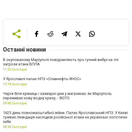
Останні новини
В окупованому Маріуполі повідомляють про гучний вибух на тлі
загрози атаки БПЛА
11:21,
Сьогодні
У Ярославлі палає НПЗ «Славнєфть-ЯНОС»
10:19,
Сьогодні
Черги біля криниць і захмарні ціни у магазинах: як Маріуполь
переживає нову водну кризу, - ФОТО
09:00,
Сьогодні
1625 день повномасштабної війни. Палає Ярославський НПЗ. У Києві
триває ліквідація наслідків російської атаки на українські логістичні
хаби
08:54,
Сьогодні