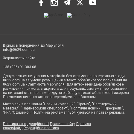
Віримо в повернення до Маріуполя
info@0629.com.ua
Журналисты сайта
+38 (096) 91 303 68
Допускається цитування матеріалів без отримання попередньої згоди
0629.com.ua за умови розміщення в тексті обов'язкового посилання на
0629.com.ua - Сайт міста Маріуполя. Для інтернет-видань обов'язкове
розміщення прямого, відкритого для пошукових систем гіперпосилання
на цитовані статті не нижче другого абзацу в тексті або в якості джерела.
Порушення виняткових прав переслідується Законом.
Матеріали з плашками "Новини компаній", "Промо", "Партнерський
матеріал", "Партнерський спецпроєкт", "Політичні новини", "Пресреліз",
"PR", "Офіційно", "Політична реклама" публікуються на правах реклами.
Політика конфіденційності
Правила сайту
Правила
класифайд
Редакційна політика