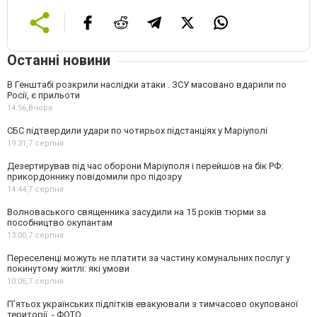
Останні новини
В Генштабі розкрили наслідки атаки . ЗСУ масовано вдарили по
Росії, є прильоти
14:56,
Вчора
СБС підтвердили удари по чотирьох підстанціях у Маріуполі
19:31,
7 серпня
Дезертирував під час оборони Маріуполя і перейшов на бік РФ:
прикордоннику повідомили про підозру
14:44,
7 серпня
Волноваського священника засудили на 15 років тюрми за
пособництво окупантам
13:00,
7 серпня
Переселенці можуть не платити за частину комунальних послуг у
покинутому житлі: які умови
10:06,
7 серпня
П’ятьох українських підлітків евакуювали з тимчасово окупованої
території, - ФОТО