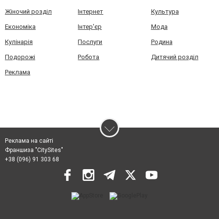
Жіночий розділ
Інтернет
Культура
Економіка
Інтер'єр
Мода
Кулінарія
Послуги
Родина
Подорожі
Робота
Дитячий розділ
Реклама
Реклама на сайті
Франшиза "CitySites"
+38 (096) 91 303 68