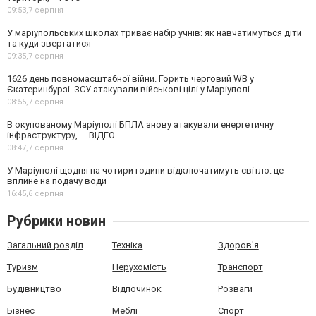
09:53,
7 серпня
У маріупольських школах триває набір учнів: як навчатимуться діти
та куди звертатися
09:35,
7 серпня
1626 день повномасштабної війни. Горить черговий WB у
Єкатеринбурзі. ЗСУ атакували військові цілі у Маріуполі
08:55,
7 серпня
В окупованому Маріуполі БПЛА знову атакували енергетичну
інфраструктуру, — ВІДЕО
08:47,
7 серпня
У Маріуполі щодня на чотири години відключатимуть світло: це
вплине на подачу води
16:45,
6 серпня
Рубрики новин
Загальний розділ
Техніка
Здоров'я
Туризм
Нерухомість
Транспорт
Будівництво
Відпочинок
Розваги
Бізнес
Меблі
Спорт