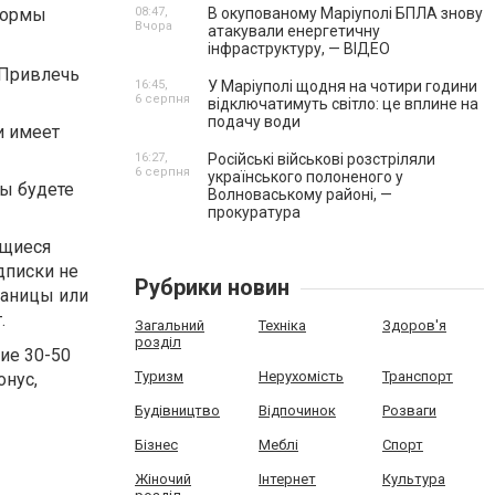
формы
08:47,
В окупованому Маріуполі БПЛА знову
Вчора
атакували енергетичну
інфраструктуру, — ВІДЕО
 Привлечь
16:45,
У Маріуполі щодня на чотири години
6 серпня
відключатимуть світло: це вплине на
подачу води
и имеет
16:27,
Російські військові розстріляли
6 серпня
українського полоненого у
вы будете
Волноваському районі, —
прокуратура
ющиеся
дписки не
Рубрики новин
раницы или
.
Загальний
Техніка
Здоров'я
розділ
ие 30-50
Туризм
Нерухомість
Транспорт
онус,
Будівництво
Відпочинок
Розваги
Бізнес
Меблі
Спорт
Жіночий
Інтернет
Культура