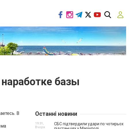
о наработке базы
Останні новини
аетесь. В
19:31,
СБС підтвердили удари по чотирьох
ьма
Вчора
підстанціях у Маріуполі