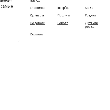
розділ
ахочет
в самые
Економіка
Інтер'єр
Мода
Кулінарія
Послуги
Родина
Подорожі
Робота
Дитячий
розділ
Реклама