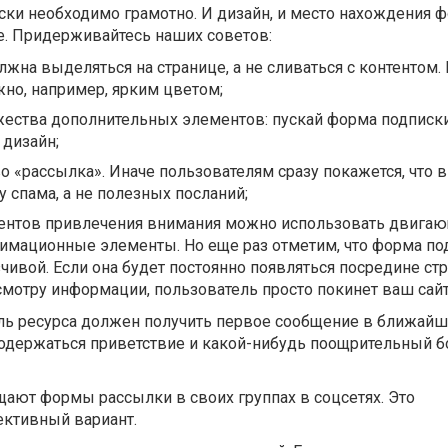
ки необходимо грамотно. И дизайн, и место нахождения 
. Придерживайтесь наших советов:
жна выделяться на странице, а не сливаться с контентом.
но, например, ярким цветом;
жества дополнительных элементов: пускай форма подписк
 дизайн;
о «рассылка». Иначе пользователям сразу покажется, что 
у спама, а не полезных посланий;
ментов привлечения внимания можно использовать двига
нимационные элементы. Но еще раз отметим, что форма по
ивой. Если она будет постоянно появляться посредине ст
мотру информации, пользователь просто покинет ваш сайт
ль ресурса должен получить первое сообщение в ближайш
содержаться приветствие и какой-нибудь поощрительный б
ают формы рассылки в своих группах в соцсетях. Это
ктивный вариант.