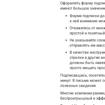
Оформлять форму подпис
имеют большое значение
Форма подписки дол
к ней внимание мож
Откажитесь от мно
простой и понятный
Не указывайте слов
отправлять им масс
В качестве инстру
стрелки и другие а
должны быть навязч
просто мешать прос
Подписавшись, посетите
минут. В письме может 
полезные сведения.
Многие компании размещ
беспроигрышный и эффе