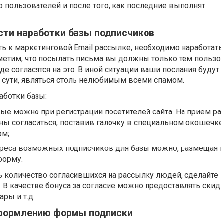
 пользователей и после того, как последние выполнят
сти наработки базы подписчиков
ть к маркетинговой Email рассылке, необходимо наработать
тметим, что посылать письма вы должны только тем польз
е согласятся на это. В иной ситуации ваши послания будут
по сути, являться столь нелюбимым всеми спамом.
аботки базы:
ные можно при регистрации посетителей сайта. На прием р
ы согласиться, поставив галочку в специальном окошечке
ом;
дреса возможных подписчиков для базы можно, размещая н
форму.
ь количество согласившихся на рассылку людей, сделайте 
В качестве бонуса за согласие можно предоставлять скид
ры и т.д.
формлению формы подписки