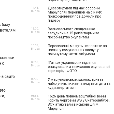
14:44,
Дезертирував під час оборони
Вчора
Маріуполя і перейшов на бік РФ:
прикордоннику повідомили про
підозру
 базу
13:00,
Волноваського священника
ователям
Вчора
засудили на 15 років тюрми за
пособництво окупантам
10:06,
Переселенці можуть не платити за
Вчора
частину комунальних послуг у
покинутому житлі: які умови
ассылки
09:53,
П’ятьох українських підлітків
 с
Вчора
евакуювали з тимчасово окупованої
території, - ФОТО
а сайте
09:35,
У маріупольських школах триває
Вчора
набір учнів: як навчатимуться діти та
куди звертатися
это
ки,
08:55,
1626 день повномасштабної війни.
Вчора
Горить черговий WB у Єкатеринбурзі.
ЗСУ атакували військові цілі у
Маріуполі