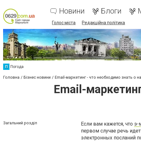
Новини
Блоги
Голос міста
Редакційна політика
П
Погода
Головна
Бізнес новини
Email-маркетинг - что необходимо знать о 
Email-маркетинг
Загальний розділ
Если вам кажется, что
э-
первом случае речь идет
электронных посланий п