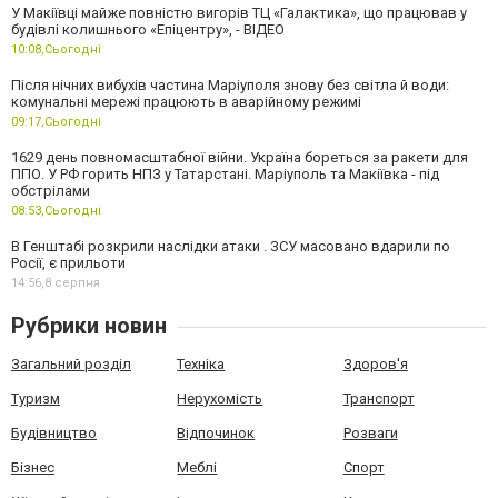
У Макіївці майже повністю вигорів ТЦ «Галактика», що працював у
будівлі колишнього «Епіцентру», - ВІДЕО
10:08,
Сьогодні
Після нічних вибухів частина Маріуполя знову без світла й води:
комунальні мережі працюють в аварійному режимі
09:17,
Сьогодні
1629 день повномасштабної війни. Україна бореться за ракети для
ППО. У РФ горить НПЗ у Татарстані. Маріуполь та Макіївка - під
обстрілами
08:53,
Сьогодні
В Генштабі розкрили наслідки атаки . ЗСУ масовано вдарили по
Росії, є прильоти
14:56,
8 серпня
Рубрики новин
Загальний розділ
Техніка
Здоров'я
Туризм
Нерухомість
Транспорт
Будівництво
Відпочинок
Розваги
Бізнес
Меблі
Спорт