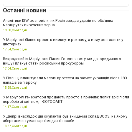
Останні новини
Аналітики ISW розповіли, як Росія завдає ударів по обхідних
маршрутах вивезення зерна
18:00,
Сьогодні
У Маріуполі бізнес просять вимкнути рекламу, а воду розвозять у
цистернах
17:54,
Сьогодні
Викрадений із Маріуполя Пилип Головня вступив до юридичного
вишу і планує стати російським прокурором
17:04,
Сьогодні
У Польщі влаштували масові протести на захист українців після 180
нападів за півроку
15:25,
Сьогодні
У Маріуполі генератори продають просто з причепа: попит зріс після
перебоїв зі світлом, - ФОТОФАКТ
14:17,
Сьогодні
У Дніпрі внаслідок дій окупантів був знищений склад ВООЗ, на якому
зберігалися гуманітарні медичні засоби
13:57,
Сьогодні