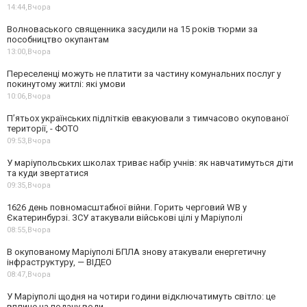
14:44,
Вчора
Волноваського священника засудили на 15 років тюрми за
пособництво окупантам
13:00,
Вчора
Переселенці можуть не платити за частину комунальних послуг у
покинутому житлі: які умови
10:06,
Вчора
П’ятьох українських підлітків евакуювали з тимчасово окупованої
території, - ФОТО
09:53,
Вчора
У маріупольських школах триває набір учнів: як навчатимуться діти
та куди звертатися
09:35,
Вчора
1626 день повномасштабної війни. Горить черговий WB у
Єкатеринбурзі. ЗСУ атакували військові цілі у Маріуполі
08:55,
Вчора
В окупованому Маріуполі БПЛА знову атакували енергетичну
інфраструктуру, — ВІДЕО
08:47,
Вчора
У Маріуполі щодня на чотири години відключатимуть світло: це
вплине на подачу води