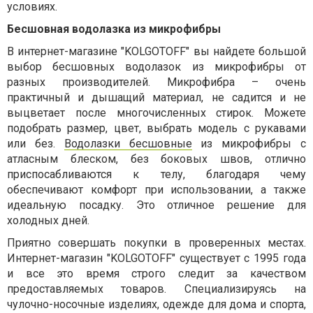
условиях.
Бесшовная водолазка из микрофибры
В интернет-магазине "
KOLGOTOFF
" вы найдете большой
выбор бесшовных водолазок из микрофибры от
разных производителей. Микрофибра – очень
практичный и дышащий материал, не садится и не
выцветает после многочисленных стирок. Можете
подобрать размер, цвет, выбрать модель с рукавами
или без.
Водолазки бесшовные
из микрофибры с
атласным блеском, без боковых швов, отлично
приспосабливаются к телу, благодаря чему
обеспечивают комфорт при использовании, а также
идеальную посадку. Это отличное решение для
холодных дней.
Приятно совершать покупки в проверенных местах.
Интернет-магазин "KOLGOTOFF" существует с 1995 года
и все это время строго следит за качеством
предоставляемых товаров. Специализируясь на
чулочно-носочные изделиях, одежде для дома и спорта,