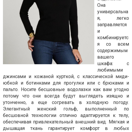
Она
универсальна
я, легко
заправляется
и
комбинируетс
я со всем
содержимым
вашего
шкафа: с
любимыми
джинсами и кожаной курткой, с классической миди-
юбкой и ботинками для прогулки или с брюками и
пальто. Носите бесшовные водолазки как вам угодно
потому что они всегда будут выглядеть изящно и
утонченно, а еще согревать в холодную погоду.
Элегантный женский гольф, выполненный по
бесшовной технологии отлично адаптируется к телу,
обеспечивая привлекательный внешний вид. Мягкая и
дышащая ткань гарантирует комфорт в любых