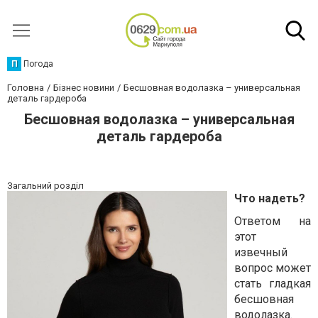
П
Погода
Головна
Бізнес новини
Бесшовная водолазка – универсальная
деталь гардероба
Бесшовная водолазка – универсальная
деталь гардероба
Загальний розділ
Что надеть?
Ответом на
этот
извечный
вопрос может
стать гладкая
бесшовная
водолазка.