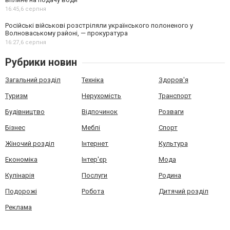
16:45,
6 серпня
Російські військові розстріляли українського полоненого у
Волноваському районі, — прокуратура
16:27,
6 серпня
Рубрики новин
Загальний розділ
Техніка
Здоров'я
Туризм
Нерухомість
Транспорт
Будівництво
Відпочинок
Розваги
Бізнес
Меблі
Спорт
Жіночий розділ
Інтернет
Культура
Економіка
Інтер'єр
Мода
Кулінарія
Послуги
Родина
Подорожі
Робота
Дитячий розділ
Реклама