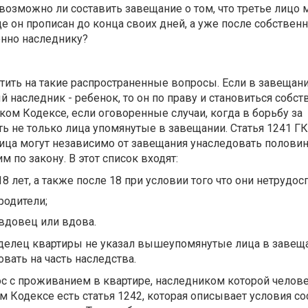
 возможно ли составить завещание о том, что третье лицо
де он прописан до конца своих дней, а уже после собствен
енно наследнику?
тить на такие распространенные вопросы. Если в завещани
 наследник - ребенок, то он по праву и становиться собс
ком Кодексе, если оговоренные случаи, когда в борьбу за
ь не только лица упомянутые в завещании. Статья 1241 ГК,
ица могут независимо от завещания унаследовать половин
м по закону. В этот список входят:
8 лет, а также после 18 при условии того что они нетрудос
родители;
вдовец или вдова.
аделец квартиры не указал вышеупомянутые лица в завеща
вать на часть наследства.
с с проживанием в квартире, наследником которой челове
м Кодексе есть статья 1242, которая описывает условия с