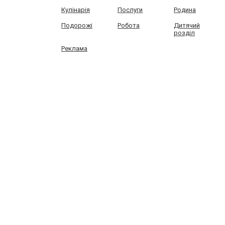
Кулінарія
Послуги
Родина
Подорожі
Робота
Дитячий
розділ
Реклама