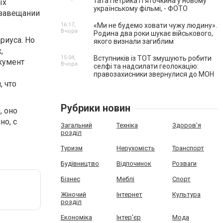
тата Петрика П’яточкина у новому
ых
українському фільмі, - ФОТО
 завещании
16:17,
«Ми не будемо ховати чужу людину».
Вчора
Родина два роки шукає військового,
риуса. Но
якого визнали загиблим
,
15:04,
Вступників із ТОТ змушують робити
кумент
Вчора
селфі та надсилати геолокацію:
правозахисники звернулися до МОН
, что
Рубрики новин
, оно
но, с
Загальний
Техніка
Здоров'я
розділ
Туризм
Нерухомість
Транспорт
Будівництво
Відпочинок
Розваги
Бізнес
Меблі
Спорт
Жіночий
Інтернет
Культура
розділ
Економіка
Інтер'єр
Мода