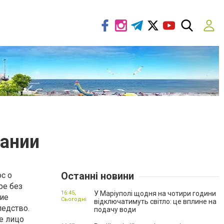
щании
Останні новини
ос о
ре без
16:45,
У Маріуполі щодня на чотири години
кие
Сьогодні
відключатимуть світло: це вплине на
ледство.
подачу води
е лицо