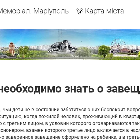
Меморіал. Маріуполь
Карта міста
необходимо знать о заве
 чьи дети не в состоянии заботиться о них беспокоит вопр
ситуацию, когда пожилой человек, проживающий в кварти
р с третьим лицом, в условии которого оговариаваются та
нсионером, взамен которого третье лицо включается в нас
но заверенное завещание оформлено на ребенка, а в треть