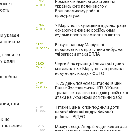
16:27,
Російські військові розстріляли
 может
Сьогодні
українського полоненого у
ность
Волноваському районі, —
прокуратура
16:06,
У Маріуполі окупаційна адміністрація
Сьогодні
оскаржує визнане російськими
и указан
судами право власності на житло
твенником
11:21,
В окупованому Маріуполі
Сьогодні
повідомляють про гучний вибух на
 гласит о
тлі загрози атаки БПЛА
у доли,
09:00,
Черги біля криниць і захмарні ціни у
Сьогодні
магазинах: як Маріуполь переживає
нову водну кризу, - ФОТО
пособны;
08:54,
1625 день повномасштабної війни.
Сьогодні
Палає Ярославський НПЗ. У Києві
триває ліквідація наслідків російської
атаки на українські логістичні хаби
нии, они
20:54,
"Птахи Одіна" оприлюднили доти
Вчора
неопубліковані кадри бойової
роботи, - ВІДЕО
к не
оставления
17:15,
Маріуполець Андрій Бєдняков зіграє
Вчора