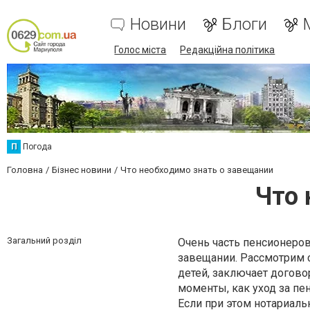
Новини
Блоги
Голос міста
Редакційна політика
П
Погода
Головна
Бізнес новини
Что необходимо знать о завещании
Что 
Загальний розділ
Очень часть пенсионеров,
завещании. Рассмотрим 
детей, заключает догово
моменты, как уход за пе
Если при этом нотариаль