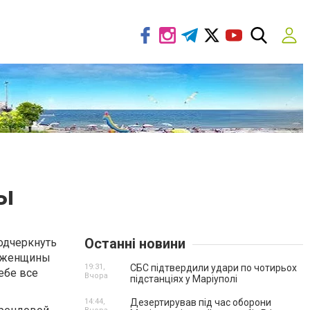
ы
Останні новини
дчеркнуть
й женщины
19:31,
СБС підтвердили удари по чотирьох
ебе все
Вчора
підстанціях у Маріуполі
14:44,
Дезертирував під час оборони