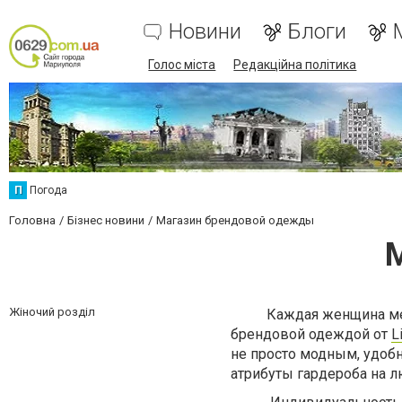
Новини
Блоги
Голос міста
Редакційна політика
П
Погода
Головна
Бізнес новини
Магазин брендовой одежды
Жіночий розділ
Каждая женщина мечта
брендовой одеждой от
L
не просто модным, удобн
атрибуты гардероба на л