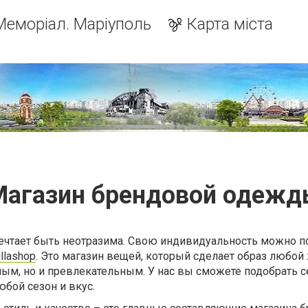
Меморіал. Маріуполь
Карта міста
Магазин брендовой одежд
ет быть неотразима. Свою индивидуальность можно по
illashop
. Это магазин вещей, который сделает образ любо
ым, но и превлекательным. У нас вы сможете подобрать с
юбой сезон и вкус.