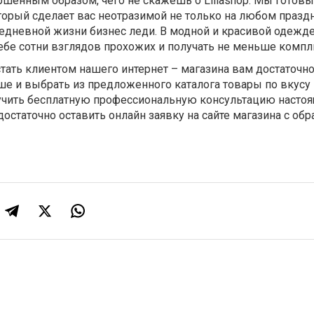
шенным образом, чего не скажешь о Lillashop. Мы готовы
торый сделает вас неотразимой не только на любом празд
седневной жизни бизнес леди. В модной и красивой одежд
ебе сотни взглядов прохожих и получать не меньше компл
клиентом нашего интернет – магазина вам достаточно
е и выбрать из предложенного каталога товары по вкусу 
лучить бесплатную профессиональную консультацию насто
достаточно оставить онлайн заявку на сайте магазина с об