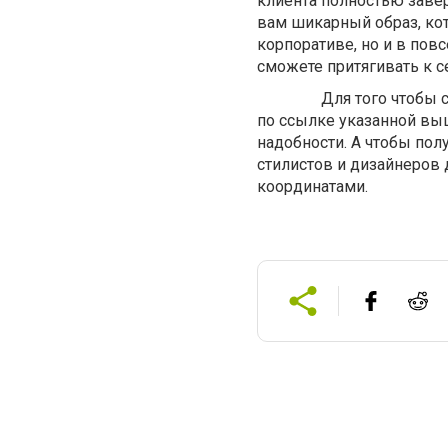
клиента полностью завер
вам шикарный образ, ко
корпоративе, но и в пов
сможете притягивать к с
Для того чтобы стать 
по ссылке указанной выш
надобности. А чтобы по
стилистов и дизайнеров 
координатами.