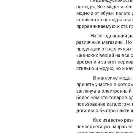
Индивидуальность, сти
одежды. Все модели вещ
модели от обуви, пальто
количество одежды выпо
приравниваемую к ста п
На сегодняшний день 
различные магазины. Но 
продукции от различных
«женских вещей на все с
времени и за этот период
стильно и модно, но и ка
В магазине моды и сти
принять участие в котор
заглянув в электронный 
более чем сто товаров о
пользование каталогом, 
довольно быстро найти
Как известно разнооб
повседневную направлен