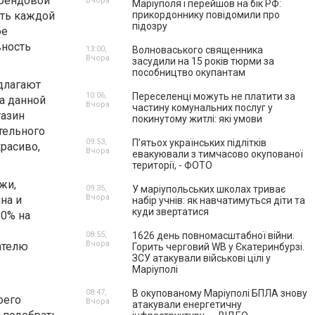
рендовой
Вчора
Маріуполя і перейшов на бік РФ:
сть каждой
прикордоннику повідомили про
підозру
ое
вность
13:00,
Волноваського священника
Вчора
засудили на 15 років тюрми за
пособництво окупантам
длагают
10:06,
Переселенці можуть не платити за
та данной
Вчора
частину комунальних послуг у
газин
покинутому житлі: які умови
тельного
09:53,
П’ятьох українських підлітків
красиво,
Вчора
евакуювали з тимчасово окупованої
території, - ФОТО
жи,
09:35,
У маріупольських школах триває
Вчора
на и
набір учнів: як навчатимуться діти та
куди звертатися
80% на
08:55,
1626 день повномасштабної війни.
Вчора
ателю
Горить черговий WB у Єкатеринбурзі.
ЗСУ атакували військові цілі у
Маріуполі
08:47,
В окупованому Маріуполі БПЛА знову
оего
Вчора
атакували енергетичну