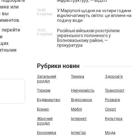
 подобрать
інфраструктуру, — ВІДЕО
нике или
16:45,
У Маріуполі щодня на чотири години
е вы
6 серпня
відключатимуть світло: це вплине на
иментов.
подачу води
 перейти
16:27,
Російські військові розстріляли
6 серпня
українського полоненого у
и
Волноваському районі, —
ящих
прокуратура
ратными
Рубрики новин
Загальний
Техніка
Здоров'я
розділ
Туризм
Нерухомість
Транспорт
Будівництво
Відпочинок
Розваги
Бізнес
Меблі
Спорт
Жіночий
Інтернет
Культура
розділ
Економіка
Інтер'єр
Мода