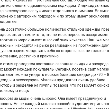
ль и качество – это главные составляющие магазина б
ей исполнены с дизайнерским подходом. Индивидуально
 до аксессуаров заслуживает отдельного внимания. Больш
лнено с авторским подходом и по этому имеет эксклюзи
роцентам.
достаточно большое количество стильной одежды пре
здесь стоит отметить то, что не весь перечень ассортимен
 торговых марок имеет высокий знак качества. Наш же ма
езоны», находится на рыке реализации, на протяжении дли
 успел зарекомендовать себя со стороны, как не только - 
чественно, доступно и практично.
ля проводятся постоянно сезонные скидки и распрода
ых может каждый покупатель. Сегодня, посетив сайт магази
каталог, можно увидеть весьма большие скидки до -70 – 
дежды и аксессуаров. Магазин предлагает очень удобное
который разделен на группы товаров, что позволяет соиск
 желаемую вещь.
разие моды очень широко. Она имеет праздничную и
ность. Но не каждый магазин способен удовлетворить св