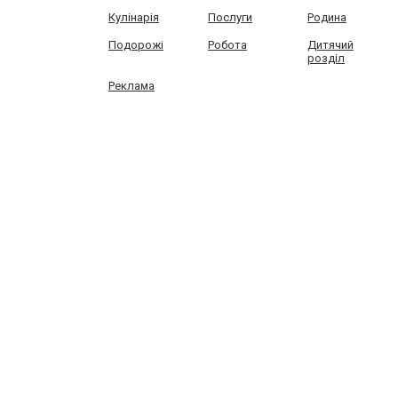
Кулінарія
Послуги
Родина
Подорожі
Робота
Дитячий
розділ
Реклама