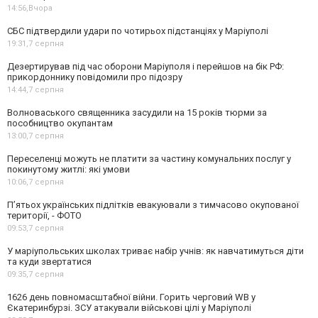
14:56,
Вчора
СБС підтвердили удари по чотирьох підстанціях у Маріуполі
19:31,
7 серпня
Дезертирував під час оборони Маріуполя і перейшов на бік РФ:
прикордоннику повідомили про підозру
14:44,
7 серпня
Волноваського священника засудили на 15 років тюрми за
пособництво окупантам
13:00,
7 серпня
Переселенці можуть не платити за частину комунальних послуг у
покинутому житлі: які умови
10:06,
7 серпня
П’ятьох українських підлітків евакуювали з тимчасово окупованої
території, - ФОТО
09:53,
7 серпня
У маріупольських школах триває набір учнів: як навчатимуться діти
та куди звертатися
09:35,
7 серпня
1626 день повномасштабної війни. Горить черговий WB у
Єкатеринбурзі. ЗСУ атакували військові цілі у Маріуполі