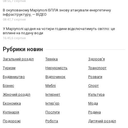
08:55,
7 серпня
В окупованому Маріуполі БПЛА знову атакували енергетичну
інфраструктуру, — ВІДЕО
08:47,
7 серпня
У Маріуполі щодня на чотири години відключатимуть світло: це
вплине на подачу води
16:45,
6 серпня
Рубрики новин
Загальний розділ
Техніка
Здоров'я
Туризм
Нерухомість
Транспорт
Будівництво
Відпочинок
Розваги
Бізнес
Меблі
Спорт
Жіночий розділ
Інтернет
Культура
Економіка
Інтер'єр
Мода
Кулінарія
Послуги
Родина
Подорожі
Робота
Дитячий розділ