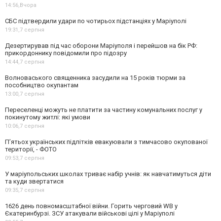
14:56,
Вчора
СБС підтвердили удари по чотирьох підстанціях у Маріуполі
19:31,
7 серпня
Дезертирував під час оборони Маріуполя і перейшов на бік РФ:
прикордоннику повідомили про підозру
14:44,
7 серпня
Волноваського священника засудили на 15 років тюрми за
пособництво окупантам
13:00,
7 серпня
Переселенці можуть не платити за частину комунальних послуг у
покинутому житлі: які умови
10:06,
7 серпня
П’ятьох українських підлітків евакуювали з тимчасово окупованої
території, - ФОТО
09:53,
7 серпня
У маріупольських школах триває набір учнів: як навчатимуться діти
та куди звертатися
09:35,
7 серпня
1626 день повномасштабної війни. Горить черговий WB у
Єкатеринбурзі. ЗСУ атакували військові цілі у Маріуполі