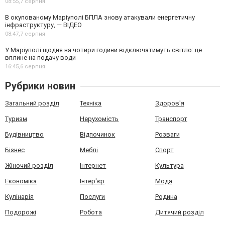
08:55,
7 серпня
В окупованому Маріуполі БПЛА знову атакували енергетичну
інфраструктуру, — ВІДЕО
08:47,
7 серпня
У Маріуполі щодня на чотири години відключатимуть світло: це
вплине на подачу води
16:45,
6 серпня
Рубрики новин
Загальний розділ
Техніка
Здоров'я
Туризм
Нерухомість
Транспорт
Будівництво
Відпочинок
Розваги
Бізнес
Меблі
Спорт
Жіночий розділ
Інтернет
Культура
Економіка
Інтер'єр
Мода
Кулінарія
Послуги
Родина
Подорожі
Робота
Дитячий розділ