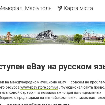
Меморіал. Маріуполь
Карта міста
тупен eBay на русском я
й на международном аукционе eBay — совсем не проблем
ого ресурса
www.ebaystore.com.ua
. Функционал сайта позво
ти языковой барьер, что немаловажно для потенциальных
 общение с продавцами на английском языке вызывает сло