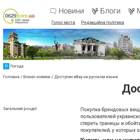
Новини
Блоги
Голос міста
Редакційна політика
П
Погода
Головна
Бізнес новини
Доступен eBay на русском языке
Дос
Загальний розділ
Покупка брендовых веще
пользователей украинск
стереть границы и обой
покупателей, у которых