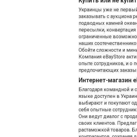
Купить или не купи
Украинцы уже не первый
заказывать с аукциона р
подводных камней океан
пересылки, конвертация
ограниченные возможнос
наших соотечественнико
Обойти сложности и мин
Компания eBayStore актив
опыте сотрудников, и о 
предпочитающих заказыв
Интернет-магазин e
Благодаря командной и 
языке доступен в Украин
выбирают и покупают оде
себя опытные сотрудники
Они ведут диалог с прод
своих клиентов. Предла
растаможкой товаров. Б
контрагентов, сохраняя 