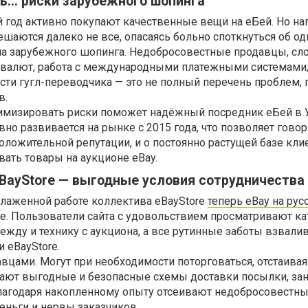
ть… риски зарубежного шопинга
 год активно покупают качественные вещи на еБей. Но н
ешаются далеко не все, опасаясь больно споткнуться об од
а зарубежного шопинга. Недобросовестные продавцы, сл
 валют, работа с международными платежными системами
ти гугл-переводчика — это не полный перечень проблем,
в.
имизировать риски поможет надёжный посредник еБей в 
но развивается на рынке с 2015 года, что позволяет говор
положительной репутации, и о постоянно растущей базе кли
ать товары на аукционе eBay.
BayStore — выгодные условия сотрудничества
слаженной работе коллектива eBayStore
теперь eBay на рус
е. Пользователи сайта с удовольствием просматривают ка
жду и технику с аукциона, а все рутинные заботы взвали
 eBayStore.
авцами. Могут при необходимости поторговаться, отстаива
гают выгодные и безопасные схемы доставки посылки, за
лагодаря накопленному опыту отсеивают недобросовестн
деньги и нервы заказчиков.