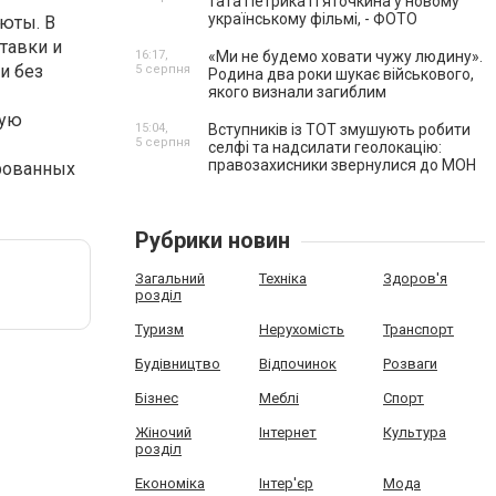
тата Петрика П’яточкина у новому
українському фільмі, - ФОТО
люты. В
тавки и
16:17,
«Ми не будемо ховати чужу людину».
и без
5 серпня
Родина два роки шукає військового,
якого визнали загиблим
ную
15:04,
Вступників із ТОТ змушують робити
5 серпня
селфі та надсилати геолокацію:
правозахисники звернулися до МОН
рованных
Рубрики новин
Загальний
Техніка
Здоров'я
розділ
Туризм
Нерухомість
Транспорт
Будівництво
Відпочинок
Розваги
Бізнес
Меблі
Спорт
Жіночий
Інтернет
Культура
розділ
Економіка
Інтер'єр
Мода