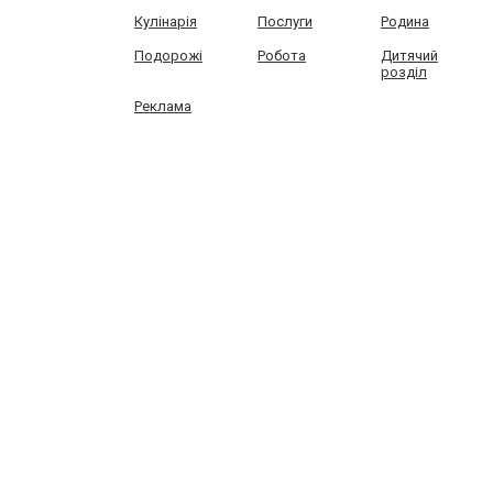
Кулінарія
Послуги
Родина
Подорожі
Робота
Дитячий
розділ
Реклама