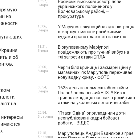
16:27,
Російські військові розстріляли
Вчора
українського полоненого у
апрямую
Волноваському районі, —
ин из
прокуратура
ожности
16:06,
У Маріуполі окупаційна адміністрація
,
Вчора
оскаржує визнане російськими
 пугающих
судами право власності на житло
11:21,
В окупованому Маріуполі
Украине.
Вчора
повідомляють про гучний вибух на
ить и об
тлі загрози атаки БПЛА
ентов,
09:00,
Черги біля криниць і захмарні ціни у
Вчора
магазинах: як Маріуполь переживає
нову водну кризу, - ФОТО
08:54,
1625 день повномасштабної війни.
ском
Вчора
Палає Ярославський НПЗ. У Києві
талоги,
триває ліквідація наслідків російської
атаки на українські логістичні хаби
вают на
20:54,
"Птахи Одіна" оприлюднили доти
я интересы
5 серпня
неопубліковані кадри бойової
роботи, - ВІДЕО
нимаются
ых
17:15,
Маріуполець Андрій Бєдняков зіграє
5 серпня