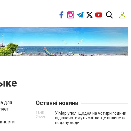
зыке
Останні новини
а для
ляет
16:45,
У Маріуполі щодня на чотири години
Вчора
відключатимуть світло: це вплине на
жности.
подачу води