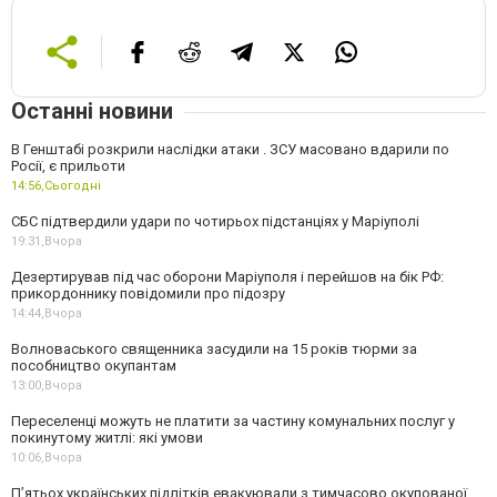
Останні новини
В Генштабі розкрили наслідки атаки . ЗСУ масовано вдарили по
Росії, є прильоти
14:56,
Сьогодні
СБС підтвердили удари по чотирьох підстанціях у Маріуполі
19:31,
Вчора
Дезертирував під час оборони Маріуполя і перейшов на бік РФ:
прикордоннику повідомили про підозру
14:44,
Вчора
Волноваського священника засудили на 15 років тюрми за
пособництво окупантам
13:00,
Вчора
Переселенці можуть не платити за частину комунальних послуг у
покинутому житлі: які умови
10:06,
Вчора
П’ятьох українських підлітків евакуювали з тимчасово окупованої