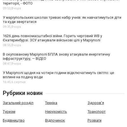
території, - ФОТО
09:53,
Вчора
У маріупольських школах триває набір учнів: як навчатимуться діти
та куди звертатися
09:35,
Вчора
1626 день повномасштабної війни. Горить черговий WB у
Єкатеринбурзі. ЗСУ атакували військові цілі у Маріуполі
08:55,
Вчора
В окупованому Маріуполі БПЛА знову атакували енергетичну
інфраструктуру, — ВІДЕО
08:47,
Вчора
У Маріуполі щодня на чотири години відключатимуть світло: це
вплине на подачу води
16:45,
6 серпня
Рубрики новин
Загальний розділ
Техніка
Здоров'я
Туризм
Нерухомість
Транспорт
Будівництво
Відпочинок
Розваги