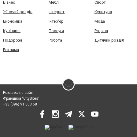
Бізнес
Меблі
Спорт
Жіночий розділ
Інтернет
Культура
Економіка
Інтер'єр
Мода
Кулінарія
Послуги
Родина
Подорожі
Робота
Дитячий розділ
Реклама
Реклама на сайті
Франшиза "CitySites"
+38 (096) 91 303 68