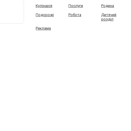
Кулінарія
Послуги
Родина
Подорожі
Робота
Дитячий
розділ
Реклама