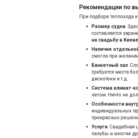
Рекомендации по в
При подборе теплохода
Размер судна
. Зде
составляется заран
на свадьбу в Киев
Наличие отдельно
смогла при желании
Банкетный зал
. Сл
требуется места бо
дискотеки и т.д.
Система климат-к
летом. Ничто не до
Особенности внут
индивидуальных пре
прекрасных решени
Услуги
. Свадебная
палубы и многие др