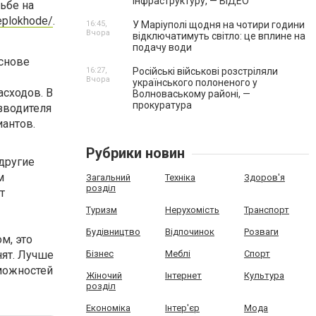
інфраструктуру, — ВІДЕО
ьбе на
teplokhode/
.
16:45,
У Маріуполі щодня на чотири години
Вчора
відключатимуть світло: це вплине на
подачу води
снове
16:27,
Російські військові розстріляли
Вчора
українського полоненого у
асходов. В
Волноваському районі, —
прокуратура
зводителя
иантов.
Рубрики новин
другие
м
Загальний
Техніка
Здоров'я
розділ
т
Туризм
Нерухомість
Транспорт
Будівництво
Відпочинок
Розваги
м, это
нят. Лучше
Бізнес
Меблі
Спорт
зможностей
Жіночий
Інтернет
Культура
розділ
Економіка
Інтер'єр
Мода