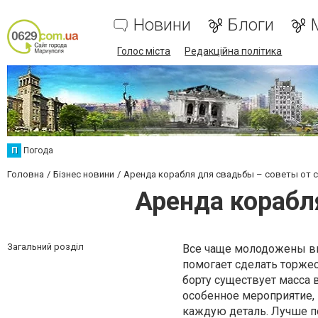
Новини
Блоги
Голос міста
Редакційна політика
П
Погода
Головна
Бізнес новини
Аренда корабля для свадьбы – советы от 
Аренда корабл
Загальний розділ
Все чаще молодожены вы
помогает сделать торже
борту существует масса 
особенное мероприятие, 
каждую деталь. Лучше п