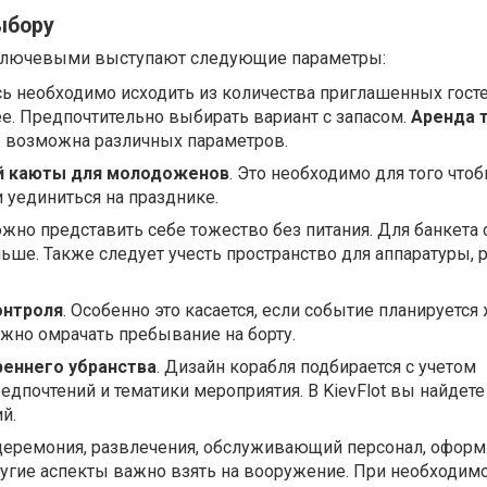
ыбору
 ключевыми выступают следующие параметры:
сь необходимо исходить из количества приглашенных госте
ее. Предпочтительно выбирать вариант с запасом.
Аренда 
е
возможна различных параметров.
й каюты для молодоженов
. Это необходимо для того что
 уединиться на празднике.
ожно представить себе тожество без питания. Для банкета 
льше. Также следует учесть пространство для аппаратуры, 
онтроля
. Особенно это касается, если событие планируетс
лжно омрачать пребывание на борту.
реннего убранства
. Дизайн корабля подбирается с учетом
дпочтений и тематики мероприятия. В KievFlot вы найдете
й.
 церемония, развлечения, обслуживающий персонал, офор
угие аспекты важно взять на вооружение. При необходим