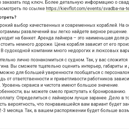
 заказать под ключ
.
Более детальную информацию о свад
осмотреть по ссылке
https://kievflot.com/events/svadba-na-
отреть?
рокий выбор качественных и современных кораблей. На о
ограммы развлечений вы легко найдете верное решение.
уходит на банкет. Аренда лайнера – это наименьшая доля р
стоить немного дороже. Цена корабля зависит от его прои
 В судоходной компании много недорогих и люксовых вар
ельно лично познакомиться с судном. Так, у вас сложится
ина. Вы сможете тщательно оценить интерьер, габариты и 
можно для большей уверенности пообщаться с персонало
дь от ответственности и приветливости работников зависи
. Уровень сервиса и чистота имеют большое значение.
обенности, вы можете смело приступать к бронированию.
оплату. Определиться с лайнером лучше заранее. Дело в то
Есть вероятность, что понравившейся вам вариант будет за
2-3 месяца. Так, в вашем распоряжении будет больше во