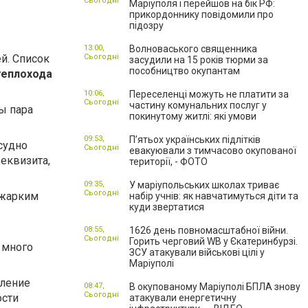
Сьогодні
Маріуполя і перейшов на бік РФ:
прикордоннику повідомили про
підозру
13:00,
Волноваського священника
й. Список
Сьогодні
засудили на 15 років тюрми за
пособництво окупантам
теплохода
10:06,
Переселенці можуть не платити за
Сьогодні
частину комунальних послуг у
бы пара
покинутому житлі: які умови
09:53,
П’ятьох українських підлітків
судно
Сьогодні
евакуювали з тимчасово окупованої
реквизита,
території, - ФОТО
09:35,
У маріупольських школах триває
Сьогодні
я жарким
набір учнів: як навчатимуться діти та
куди звертатися
08:55,
1626 день повномасштабної війни.
Сьогодні
Горить черговий WB у Єкатеринбурзі.
 много
ЗСУ атакували військові цілі у
Маріуполі
мление
08:47,
В окупованому Маріуполі БПЛА знову
Сьогодні
ости
атакували енергетичну