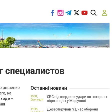
т специалистов
Останні новини
ое решение
го, на
19:31,
СБС підтвердили удари по чотирьох
оходе
–
Сьогодні
підстанціях у Маріуполі
вая
14:44,
Дезертирував під час оборони