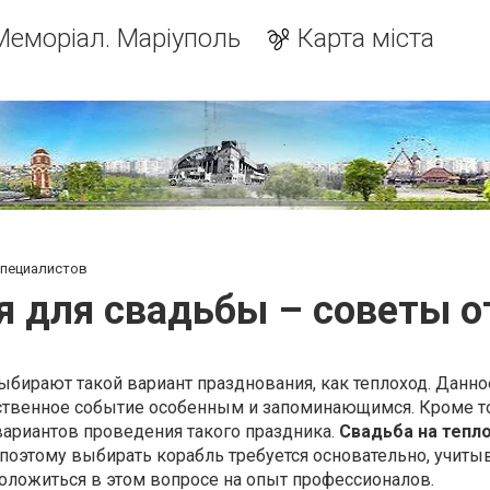
Меморіал. Маріуполь
Карта міста
специалистов
я для свадьбы – советы о
бирают такой вариант празднования, как теплоход. Данн
ственное событие особенным и запоминающимся. Кроме то
вариантов проведения такого праздника.
Свадьба на тепл
поэтому выбирать корабль требуется основательно, учиты
оложиться в этом вопросе на опыт профессионалов.