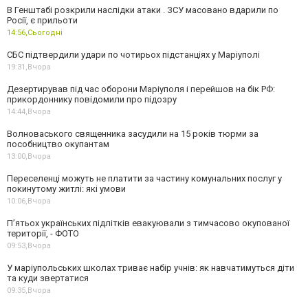
В Генштабі розкрили наслідки атаки . ЗСУ масовано вдарили по
Росії, є прильоти
14:56,
Сьогодні
СБС підтвердили удари по чотирьох підстанціях у Маріуполі
19:31,
Вчора
Дезертирував під час оборони Маріуполя і перейшов на бік РФ:
прикордоннику повідомили про підозру
14:44,
Вчора
Волноваського священника засудили на 15 років тюрми за
пособництво окупантам
13:00,
Вчора
Переселенці можуть не платити за частину комунальних послуг у
покинутому житлі: які умови
10:06,
Вчора
П’ятьох українських підлітків евакуювали з тимчасово окупованої
території, - ФОТО
09:53,
Вчора
У маріупольських школах триває набір учнів: як навчатимуться діти
та куди звертатися
09:35,
Вчора