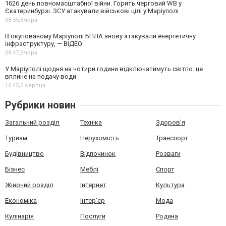
1626 день повномасштабної війни. Горить черговий WB у
Єкатеринбурзі. ЗСУ атакували військові цілі у Маріуполі
08:55,
Вчора
В окупованому Маріуполі БПЛА знову атакували енергетичну
інфраструктуру, — ВІДЕО
08:47,
Вчора
У Маріуполі щодня на чотири години відключатимуть світло: це
вплине на подачу води
16:45,
6 серпня
Рубрики новин
Загальний розділ
Техніка
Здоров'я
Туризм
Нерухомість
Транспорт
Будівництво
Відпочинок
Розваги
Бізнес
Меблі
Спорт
Жіночий розділ
Інтернет
Культура
Економіка
Інтер'єр
Мода
Кулінарія
Послуги
Родина