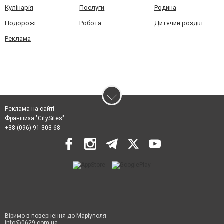
Кулінарія
Послуги
Родина
Подорожі
Робота
Дитячий розділ
Реклама
Реклама на сайті
Франшиза "CitySites"
+38 (096) 91 303 68
Віримо в повернення до Маріуполя
info@0629.com.ua