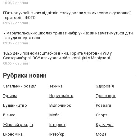
10:06,
7 серпня
П’ятьох українських підлітків евакуювали з тимчасово окупованої
території, - ФОТО
09:53,
7 серпня
У маріупольських школах триває набір учнів: як навчатимуться діти
та куди звертатися
09:35,
7 серпня
1626 день повномасштабної війни. Горить черговий WB у
Єкатеринбурзі. ЗСУ атакували військові цілі у Маріуполі
08:55,
7 серпня
Рубрики новин
Загальний розділ
Техніка
Здоров'я
Туризм
Нерухомість
Транспорт
Будівництво
Відпочинок
Розваги
Бізнес
Меблі
Спорт
Жіночий розділ
Інтернет
Культура
Економіка
Інтер'єр
Мода