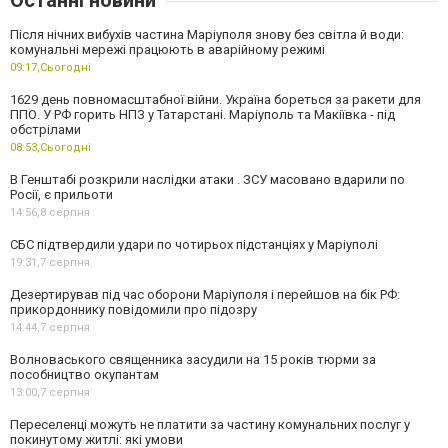
Останні новини
Після нічних вибухів частина Маріуполя знову без світла й води:
комунальні мережі працюють в аварійному режимі
09:17,
Сьогодні
1629 день повномасштабної війни. Україна бореться за ракети для
ППО. У РФ горить НПЗ у Татарстані. Маріуполь та Макіївка - під
обстрілами
08:53,
Сьогодні
В Генштабі розкрили наслідки атаки . ЗСУ масовано вдарили по
Росії, є прильоти
14:56,
8 серпня
СБС підтвердили удари по чотирьох підстанціях у Маріуполі
19:31,
7 серпня
Дезертирував під час оборони Маріуполя і перейшов на бік РФ:
прикордоннику повідомили про підозру
14:44,
7 серпня
Волноваського священника засудили на 15 років тюрми за
пособництво окупантам
13:00,
7 серпня
Переселенці можуть не платити за частину комунальних послуг у
покинутому житлі: які умови