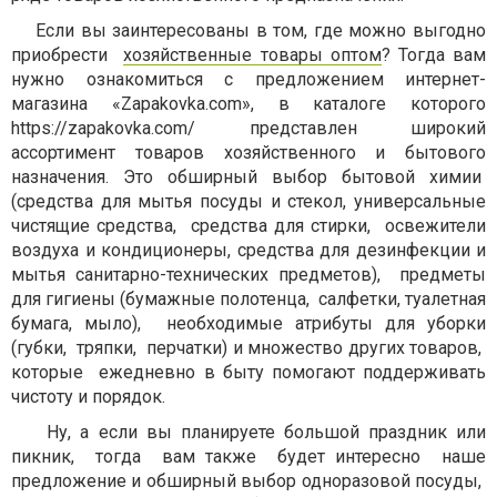
Если вы заинтересованы в том, где можно выгодно
приобрести
хозяйственные товары оптом
? Тогда вам
нужно ознакомиться с предложением интернет-
магазина «Zapakovka.com», в каталоге которого
https://zapakovka.com/ представлен широкий
ассортимент товаров хозяйственного и бытового
назначения. Это обширный выбор бытовой химии
(средства для мытья посуды и стекол, универсальные
чистящие средства, средства для стирки, освежители
воздуха и кондиционеры, средства для дезинфекции и
мытья санитарно-технических предметов), предметы
для гигиены (бумажные полотенца, салфетки, туалетная
бумага, мыло), необходимые атрибуты для уборки
(губки, тряпки, перчатки) и множество других товаров,
которые ежедневно в быту помогают поддерживать
чистоту и порядок.
Ну, а если вы планируете большой праздник или
пикник, тогда вам также будет интересно наше
предложение и обширный выбор одноразовой посуды,