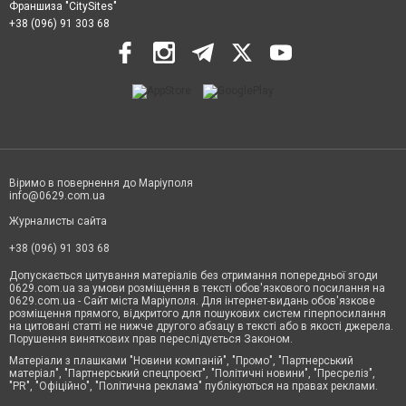
Франшиза "CitySites"
+38 (096) 91 303 68
Віримо в повернення до Маріуполя
info@0629.com.ua
Журналисты сайта
+38 (096) 91 303 68
Допускається цитування матеріалів без отримання попередньої згоди
0629.com.ua за умови розміщення в тексті обов'язкового посилання на
0629.com.ua - Сайт міста Маріуполя. Для інтернет-видань обов'язкове
розміщення прямого, відкритого для пошукових систем гіперпосилання
на цитовані статті не нижче другого абзацу в тексті або в якості джерела.
Порушення виняткових прав переслідується Законом.
Матеріали з плашками "Новини компаній", "Промо", "Партнерський
матеріал", "Партнерський спецпроєкт", "Політичні новини", "Пресреліз",
"PR", "Офіційно", "Політична реклама" публікуються на правах реклами.