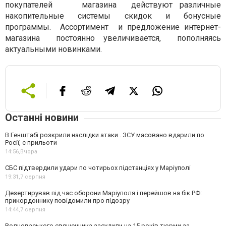
покупателей магазина действуют различные
накопительные системы скидок и бонусные
программы. Ассортимент и предложение интернет-
магазина постоянно увеличивается, пополняясь
актуальными новинками.
Останні новини
В Генштабі розкрили наслідки атаки . ЗСУ масовано вдарили по
Росії, є прильоти
14:56,
Вчора
СБС підтвердили удари по чотирьох підстанціях у Маріуполі
19:31,
7 серпня
Дезертирував під час оборони Маріуполя і перейшов на бік РФ:
прикордоннику повідомили про підозру
14:44,
7 серпня
Волноваського священника засудили на 15 років тюрми за