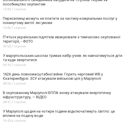
пособництво окупантам
13:00,
7 серпня
Переселенці можуть не платити за частину комунальних послуг у
покинутому житлі: які умови
10:06,
7 серпня
П’ятьох українських підлітків евакуювали з тимчасово окупованої
території, - ФОТО
09:53,
7 серпня
У маріупольських школах триває набір учнів: як навчатимуться діти
та куди звертатися
09:35,
7 серпня
1626 день повномасштабної війни. Горить черговий WB у
Єкатеринбурзі. ЗСУ атакували військові цілі у Маріуполі
08:55,
7 серпня
В окупованому Маріуполі БПЛА знову атакували енергетичну
інфраструктуру, — ВІДЕО
08:47,
7 серпня
У Маріуполі щодня на чотири години відключатимуть світло: це
вплине на подачу води
16:45,
6 серпня