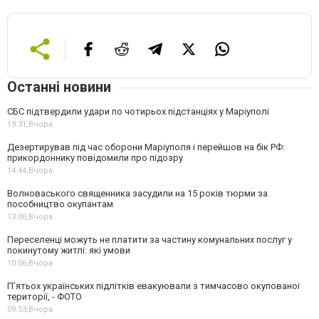
Останні новини
СБС підтвердили удари по чотирьох підстанціях у Маріуполі
19:31,
Вчора
Дезертирував під час оборони Маріуполя і перейшов на бік РФ:
прикордоннику повідомили про підозру
14:44,
Вчора
Волноваського священника засудили на 15 років тюрми за
пособництво окупантам
13:00,
Вчора
Переселенці можуть не платити за частину комунальних послуг у
покинутому житлі: які умови
10:06,
Вчора
П’ятьох українських підлітків евакуювали з тимчасово окупованої
території, - ФОТО
09:53,
Вчора