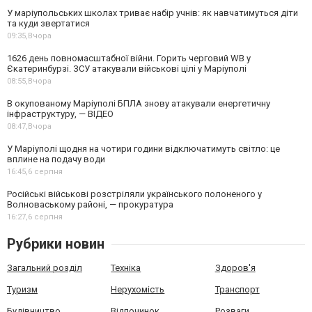
У маріупольських школах триває набір учнів: як навчатимуться діти
та куди звертатися
09:35,
Вчора
1626 день повномасштабної війни. Горить черговий WB у
Єкатеринбурзі. ЗСУ атакували військові цілі у Маріуполі
08:55,
Вчора
В окупованому Маріуполі БПЛА знову атакували енергетичну
інфраструктуру, — ВІДЕО
08:47,
Вчора
У Маріуполі щодня на чотири години відключатимуть світло: це
вплине на подачу води
16:45,
6 серпня
Російські військові розстріляли українського полоненого у
Волноваському районі, — прокуратура
16:27,
6 серпня
Рубрики новин
Загальний розділ
Техніка
Здоров'я
Туризм
Нерухомість
Транспорт
Будівництво
Відпочинок
Розваги