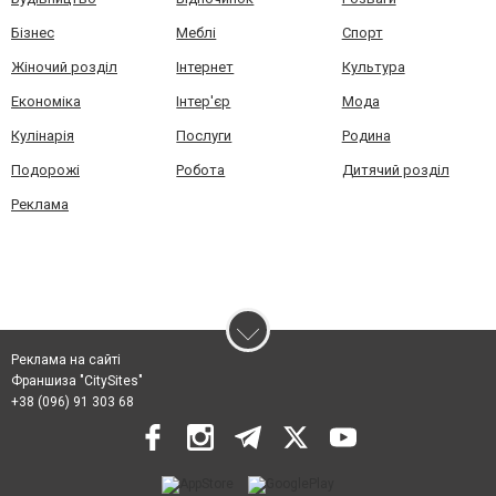
Бізнес
Меблі
Спорт
Жіночий розділ
Інтернет
Культура
Економіка
Інтер'єр
Мода
Кулінарія
Послуги
Родина
Подорожі
Робота
Дитячий розділ
Реклама
Реклама на сайті
Франшиза "CitySites"
+38 (096) 91 303 68