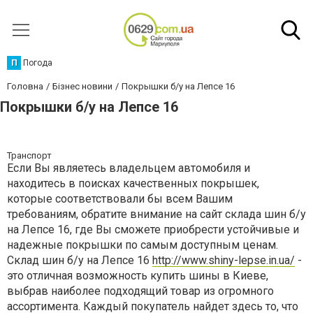
П
Погода
Головна
Бізнес новини
Покрышки б/у на Лепсе 16
Покрышки б/у на Лепсе 16
Транспорт
Если Вы являетесь владельцем автомобиля и
находитесь в поисках качественных покрышек,
которые соответствовали бы всем Вашим
требованиям, обратите внимание на сайт склада шин б/у
на Лепсе 16, где Вы сможете приобрести устойчивые и
надежные покрышки по самым доступным ценам.
Склад шин б/у на Лепсе 16
http://www.shiny-lepse.in.ua/
-
это отличная возможность купить шины в Киеве,
выбрав наиболее подходящий товар из огромного
ассортимента. Каждый покупатель найдет здесь то, что