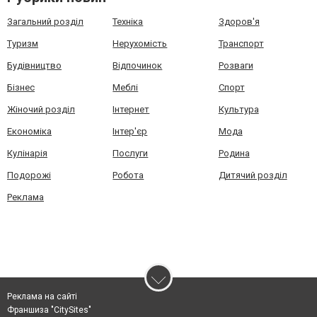
Загальний розділ
Техніка
Здоров'я
Туризм
Нерухомість
Транспорт
Будівництво
Відпочинок
Розваги
Бізнес
Меблі
Спорт
Жіночий розділ
Інтернет
Культура
Економіка
Інтер'єр
Мода
Кулінарія
Послуги
Родина
Подорожі
Робота
Дитячий розділ
Реклама
Реклама на сайті
Франшиза "CitySites"