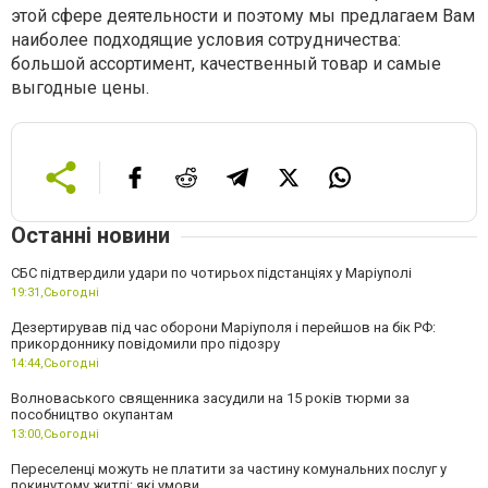
этой сфере деятельности и поэтому мы предлагаем Вам
наиболее подходящие условия сотрудничества:
большой ассортимент, качественный товар и самые
выгодные цены.
Останні новини
СБС підтвердили удари по чотирьох підстанціях у Маріуполі
19:31,
Сьогодні
Дезертирував під час оборони Маріуполя і перейшов на бік РФ:
прикордоннику повідомили про підозру
14:44,
Сьогодні
Волноваського священника засудили на 15 років тюрми за
пособництво окупантам
13:00,
Сьогодні
Переселенці можуть не платити за частину комунальних послуг у
покинутому житлі: які умови