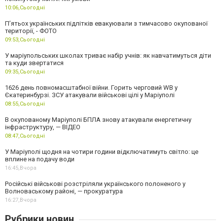
10:06,
Сьогодні
П’ятьох українських підлітків евакуювали з тимчасово окупованої
території, - ФОТО
09:53,
Сьогодні
У маріупольських школах триває набір учнів: як навчатимуться діти
та куди звертатися
09:35,
Сьогодні
1626 день повномасштабної війни. Горить черговий WB у
Єкатеринбурзі. ЗСУ атакували військові цілі у Маріуполі
08:55,
Сьогодні
В окупованому Маріуполі БПЛА знову атакували енергетичну
інфраструктуру, — ВІДЕО
08:47,
Сьогодні
У Маріуполі щодня на чотири години відключатимуть світло: це
вплине на подачу води
16:45,
Вчора
Російські військові розстріляли українського полоненого у
Волноваському районі, — прокуратура
16:27,
Вчора
Рубрики новин