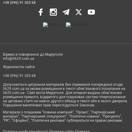
+38 (096) 91 303 68
Віримо в повернення до Маріуполя
info@0629.com.ua
Журналисты сайта
+38 (096) 91 303 68
Допускається цитування матеріалів без отримання попередньої згоди
0629.com.ua за умови розміщення в тексті обов'язкового посилання на
0629.com.ua - Сайт міста Маріуполя. Для інтернет-видань обов'язкове
розміщення прямого, відкритого для пошукових систем гіперпосилання
на цитовані статті не нижче другого абзацу в тексті або в якості джерела.
Порушення виняткових прав переслідується Законом.
Матеріали з плашками "Новини компаній", "Промо", "Партнерський
матеріал", "Партнерський спецпроєкт", "Політичні новини", "Пресреліз",
"PR", "Офіційно", "Політична реклама" публікуються на правах реклами.
Політика конфіденційності
Правила сайту
Правила