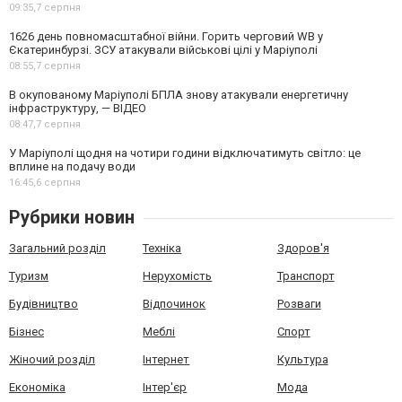
09:35,
7 серпня
1626 день повномасштабної війни. Горить черговий WB у
Єкатеринбурзі. ЗСУ атакували військові цілі у Маріуполі
08:55,
7 серпня
В окупованому Маріуполі БПЛА знову атакували енергетичну
інфраструктуру, — ВІДЕО
08:47,
7 серпня
У Маріуполі щодня на чотири години відключатимуть світло: це
вплине на подачу води
16:45,
6 серпня
Рубрики новин
Загальний розділ
Техніка
Здоров'я
Туризм
Нерухомість
Транспорт
Будівництво
Відпочинок
Розваги
Бізнес
Меблі
Спорт
Жіночий розділ
Інтернет
Культура
Економіка
Інтер'єр
Мода