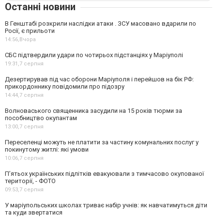
Останні новини
В Генштабі розкрили наслідки атаки . ЗСУ масовано вдарили по
Росії, є прильоти
14:56,
Вчора
СБС підтвердили удари по чотирьох підстанціях у Маріуполі
19:31,
7 серпня
Дезертирував під час оборони Маріуполя і перейшов на бік РФ:
прикордоннику повідомили про підозру
14:44,
7 серпня
Волноваського священника засудили на 15 років тюрми за
пособництво окупантам
13:00,
7 серпня
Переселенці можуть не платити за частину комунальних послуг у
покинутому житлі: які умови
10:06,
7 серпня
П’ятьох українських підлітків евакуювали з тимчасово окупованої
території, - ФОТО
09:53,
7 серпня
У маріупольських школах триває набір учнів: як навчатимуться діти
та куди звертатися