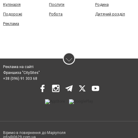
Кулінарія
Послуги
Родина
Подорожі
Робота
Дитячий розділ
Реклама
Реклама на сайті
Франшиза "CitySites"
+38 (096) 91 303 68
Віримо в повернення до Маріуполя
info@0629.com.ua