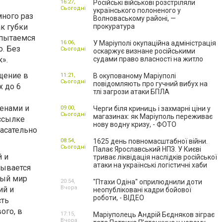
.
16:27,
Російські військові розстріляли
Сьогодні
українського полоненого у
ного раз
Волноваському районі, —
ак губки
прокуратура
 пытаемся
16:06,
У Маріуполі окупаційна адміністрація
о. Без
Сьогодні
оскаржує визнане російськими
к».
судами право власності на житло
щение в
11:21,
В окупованому Маріуполі
Сьогодні
повідомляють про гучний вибух на
х до 6
тлі загрози атаки БПЛА
ценами и
09:00,
Черги біля криниць і захмарні ціни у
Сьогодні
магазинах: як Маріуполь переживає
ссылке
нову водну кризу, - ФОТО
касательно
08:54,
1625 день повномасштабної війни.
Сьогодні
Палає Ярославський НПЗ. У Києві
 и
триває ліквідація наслідків російської
атаки на українські логістичні хаби
тывается
вый мир
20:54,
"Птахи Одіна" оприлюднили доти
Вчора
ий и
неопубліковані кадри бойової
роботи, - ВІДЕО
сть
ого, в
17:15,
Маріуполець Андрій Бєдняков зіграє
Вчора