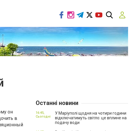
й
Останні новини
му он
16:45,
У Маріуполі щодня на чотири години
Сьогодні
дочить в
відключатимуть світло: це вплине на
подачу води
уляционный