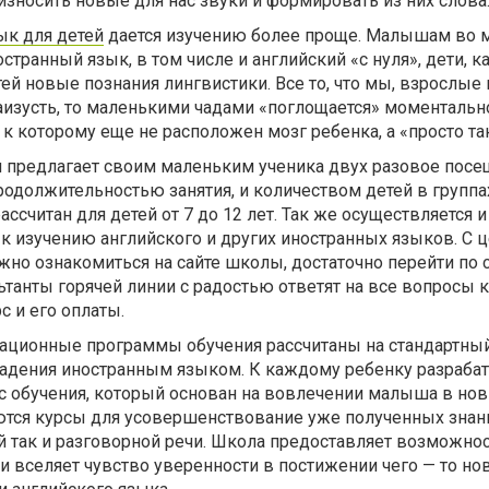
оизносить новые для нас звуки и формировать из них слова
ык для детей
дается изучению более проще. Малышам во м
транный язык, в том числе и английский «с нуля», дети, к
й новые познания лингвистики. Все то, что мы, взрослые
аизусть, то маленькими чадами «поглощается» моментальн
 к которому еще не расположен мозг ребенка, а «просто та
длагает своим маленьким ученика двух разовое посе
родолжительностью занятия, и количеством детей в группа
ассчитан для детей от 7 до 12 лет. Так же осуществляется и
к изучению английского и других иностранных языков. С 
но ознакомиться на сайте школы, достаточно перейти по 
танты горячей линии с радостью ответят на все вопросы 
с и его оплаты.
онные программы обучения рассчитаны на стандартный
адения иностранным языком. К каждому ребенку разраба
 обучения, который основан на вовлечении малыша в но
ются курсы для усовершенствование уже полученных знан
й так и разговорной речи. Школа предоставляет возможно
и вселяет чувство уверенности в постижении чего — то нов