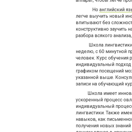
аппарат, чтобы легче пр
Но
английский яз
легче выучить новый инос
впитывают без сложносте
конструктивно заучить н
разбора всякого анализа,
Школа лингвистики пре
неделю, с 60 минутной п
человек. Курс обучения р
индивидуальный подход 
графиком посещений мож
указанной выше. Консуль
записи на обучающий кур
Школа имеет инноваци
ускоренный процесс овл
индивидуальный процесс
лингвистики. Также име
навыков, как письменно
получения новых знаний 