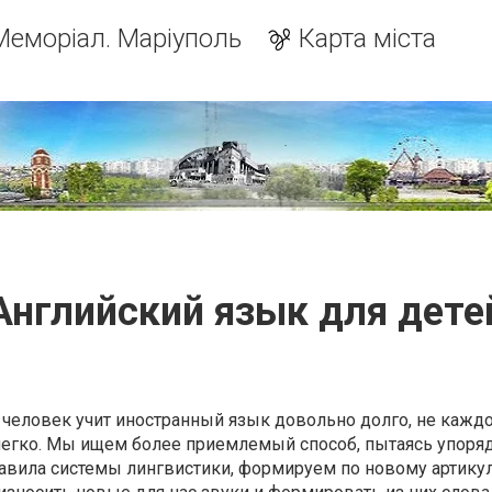
Меморіал. Маріуполь
Карта міста
Английский язык для дете
век учит иностранный язык довольно долго, не каждо
 легко. Мы ищем более приемлемый способ, пытаясь упоря
равила системы лингвистики, формируем по новому артик