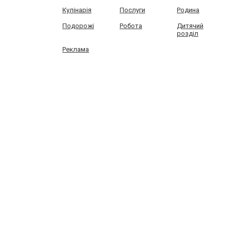
Кулінарія
Послуги
Родина
Подорожі
Робота
Дитячий
розділ
Реклама