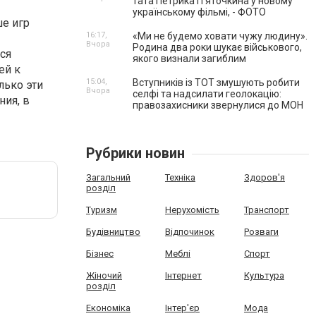
тата Петрика П’яточкина у новому
українському фільмі, - ФОТО
е игр
16:17,
«Ми не будемо ховати чужу людину».
Вчора
Родина два роки шукає військового,
ся
якого визнали загиблим
ей к
15:04,
Вступників із ТОТ змушують робити
лько эти
Вчора
селфі та надсилати геолокацію:
ния, в
правозахисники звернулися до МОН
Рубрики новин
Загальний
Техніка
Здоров'я
розділ
Туризм
Нерухомість
Транспорт
Будівництво
Відпочинок
Розваги
Бізнес
Меблі
Спорт
Жіночий
Інтернет
Культура
розділ
Економіка
Інтер'єр
Мода