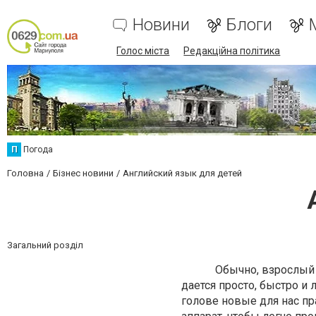
Новини
Блоги
Голос міста
Редакційна політика
П
Погода
Головна
Бізнес новини
Английский язык для детей
Загальний розділ
Обычно, взрослый чело
дается просто, быстро и
голове новые для нас п