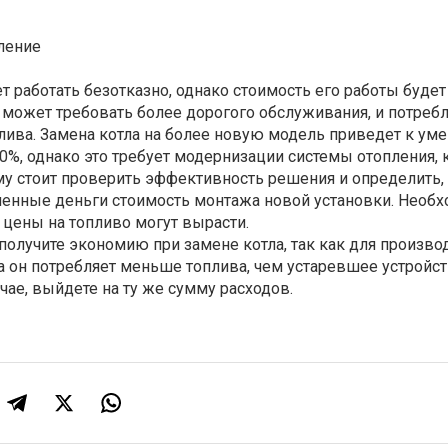
ление
 работать безотказно, однако стоимость его работы будет
может требовать более дорогого обслуживания, и потреб
лива. Замена котла на более новую модель приведет к у
20%, однако это требует модернизации системы отопления, 
му стоит проверить эффективность решения и определить,
нные деньги стоимость монтажа новой установки. Необ
о цены на топливо могут вырасти.
получите экономию при замене котла, так как для произво
а он потребляет меньше топлива, чем устаревшее устройст
чае, выйдете на ту же сумму расходов.