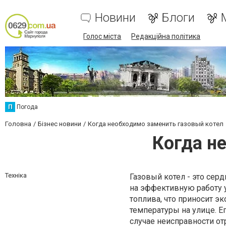
Новини
Блоги
Голос міста
Редакційна політика
П
Погода
Головна
Бізнес новини
Когда необходимо заменить газовый котел
Когда н
Техніка
Газовый котел - это сер
на эффективную работу у
топлива, что приносит э
температуры на улице. Е
случае неисправности от