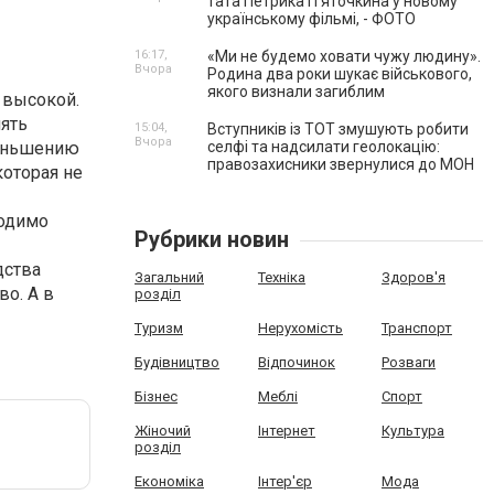
тата Петрика П’яточкина у новому
українському фільмі, - ФОТО
16:17,
«Ми не будемо ховати чужу людину».
Вчора
Родина два роки шукає військового,
якого визнали загиблим
 высокой.
лять
15:04,
Вступників із ТОТ змушують робити
Вчора
меньшению
селфі та надсилати геолокацію:
правозахисники звернулися до МОН
которая не
ходимо
Рубрики новин
дства
Загальний
Техніка
Здоров'я
во. А в
розділ
Туризм
Нерухомість
Транспорт
Будівництво
Відпочинок
Розваги
Бізнес
Меблі
Спорт
Жіночий
Інтернет
Культура
розділ
Економіка
Інтер'єр
Мода