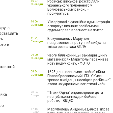
16:27,
Російські військові розстріляли
Сьогодні
українського полоненого у
Волноваському районі, —
прокуратура
16:06,
У Маріуполі окупаційна адміністрація
Сьогодні
оскаржує визнане російськими
ру, а
судами право власності на житло
дставлять
ь.
11:21,
В окупованому Маріуполі
Сьогодні
повідомляють про гучний вибух на
ого в
тлі загрози атаки БПЛА
09:00,
Черги біля криниць і захмарні ціни у
Сьогодні
магазинах: як Маріуполь переживає
нову водну кризу, - ФОТО
большей
08:54,
1625 день повномасштабної війни.
Сьогодні
Палає Ярославський НПЗ. У Києві
триває ліквідація наслідків російської
атаки на українські логістичні хаби
20:54,
"Птахи Одіна" оприлюднили доти
ойка
Вчора
неопубліковані кадри бойової
роботи, - ВІДЕО
ее
17:15,
Маріуполець Андрій Бєдняков зіграє
Вчора