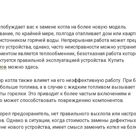
побуждает вас к замене котла на более новую модель.
ание, по крайней мере, полгода отапливает дом или кварти
 источником горячей воды. Непрерывная работа может пре
го устройства, однако, часто неисправности можно устранит
ентом является теплообменник, безотказная работа котор
ктуется правильной эксплуатацией устройства. Купить
лов
можно здесь.
 котла также влияет на его неэффективную работу. При 
 больше топлива, а в случае с жидким топливом вызывает
ты горелки. Это приводит к более частым включениям и
то может способствовать повреждению компонентов.
орел предохранитель, нет правильного выхлопа или настр
в. Однако в ситуации, когда стоимость замены дефектных
не нового устройства, имеет смысл заменить котел на бол