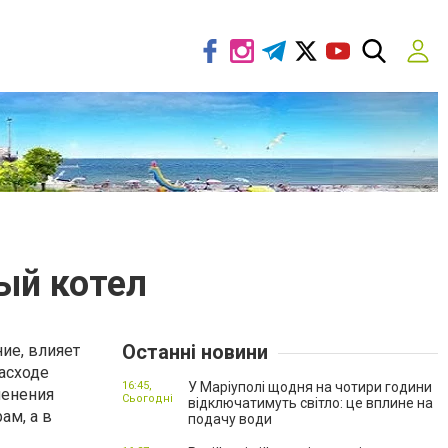
ый котел
Останні новини
ие, влияет
асходе
16:45,
У Маріуполі щодня на чотири години
менения
Сьогодні
відключатимуть світло: це вплине на
ам, а в
подачу води