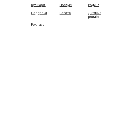
Кулінарія
Послуги
Родина
Подорожі
Робота
Дитячий
розділ
Реклама