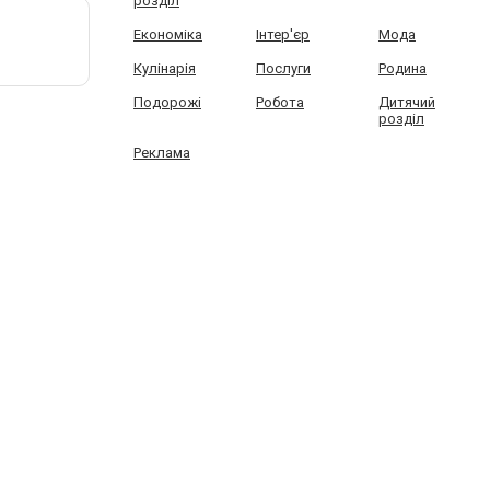
розділ
Економіка
Інтер'єр
Мода
Кулінарія
Послуги
Родина
Подорожі
Робота
Дитячий
розділ
Реклама