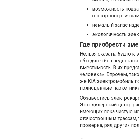
возможность подзар
электроэнергия за
немалый запас наде
экологичность элек
Где приобрести вме
Нельзя сказать, будто к
обходятся без недостат
вместимость. В их предс
человека». Впрочем, так
же KIA электромобиль п
полноценные паркетники
Обзавестись электрокаро
Этот дилерский центр р
имеющих пока чистую ис
отечественным трассам, 
проверка, ряд других по