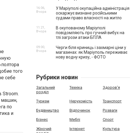
16:06,
У Маріуполі окупаційна адміністрація
Вчора
оскаржує визнане російськими
судами право власності на житло
11:21,
В окупованому Маріуполі
Вчора
повідомляють про гучний вибух на
тлі загрози атаки БПЛА
09:00,
Черги біля криниць і захмарні ціни у
не
Вчора
магазинах: як Маріуполь переживає
нову водну кризу, - ФОТО
очную
«полтора
добие того
Рубрики новин
не себе
Загальний
Техніка
Здоров'я
розділ
 Stroom.
 машин,
Туризм
Нерухомість
Транспорт
га по
Будівництво
Відпочинок
Розваги
тика и
Бізнес
Меблі
Спорт
Жіночий
Інтернет
Культура