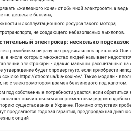
яжать «железного коня» от обычной электросети, а ведь
метно дешевле бензина;
жности и эксплуатационного ресурса такого мотора;
тротранспорта, не создающего небезопасных выхлопов.
стительный электрокар: несколько подсказок
 электромобилям ни разу не предъявлялось претензий. Они 
ков, в числе которых множество людей называет недостат
тавлении электрокары - эдакие малыши, рассчитанные на 
ое утверждение будет опровергнуто, если приобрести напо
о ссылке
https://stroom.ua/kia-soul-ev/
. Такие модели - впол
, но с электромотором взамен бензинового под капотом.
м под собственные потребности удастся, если обратиться в
асполагает значительным ассортиментным рядом подобных
торию существования в Украине. Помимо отсутствия пробе
тут предлагается годовая гарантия, предпродажная диагнос
лезных опций.