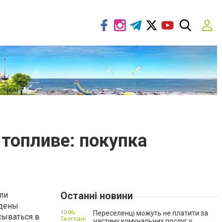
топливе: покупка
Останні новини
ли
ждены
10:06,
Переселенці можуть не платити за
сываться в
Сьогодні
частину комунальних послуг у