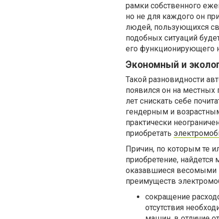
рамки собственного еже
но не для каждого он пр
людей, пользующихся сво
подобных ситуаций буде
его функционирующего н
Экономный и эколо
Такой разновидности авт
появился он на местных 
лет снискать себе почит
гендерным и возрастным
практически неогранич
приобретать
электромоб
Причин, по которым те 
приобретение, найдется 
оказавшиеся весомыми п
преимуществ электромоб
сокращение расходо
отсутствия необход
машин, в отличие о