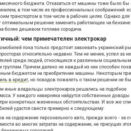
месячного бюджета. Отказаться от машины тоже было бы
иемлем, в том числе из профессиональных соображений: е
им транспортом в том числе в рабочих целях. Однако для
т оптимальным решение заменить работающее на бензине 
а более дешевом топливе сородича.
гичный: чем примечателен электрокар
омобилей пока только предстоит завоевать украинский ры
просторах относительно недавно. Тем не менее, успел за н
ателей среди людей, относящихся к различным социальным
 группам. Причем далеко не каждый из них способен похв
енным бюджетом на приобретение машины. Некоторым при
иль в кредит
, но поводов пожалеть о таком решении не бы
или иные владельцы электрокаров решались на подобное
масса. У каждого наверняка найдутся собственные доводы 
ри конкретных жизненных обстоятельствах. И все же спи
илей удастся свести примерно к следующему:
в на содержание персонального авто, прежде всего - за с
имости во многих затратах на содержание, не присущих это
т бензиновых сородичей;