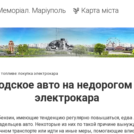
Меморіал. Маріуполь
Карта міста
 топливе: покупка электрокара
одское авто на недорогом 
электрокара
бензин, имеющие тенденцию регулярно повышаться, едва 
адельцев авто. Некоторые из них по такой причине выну
ичном транспорте или идти на иные меры, помогающие впи