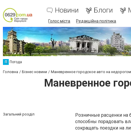
Новини
Блоги
Голос міста
Редакційна політика
П
Погода
Головна
Бізнес новини
Маневренное городское авто на недорогом
Маневренное гор
Загальний розділ
Розничные расценки на 
способны порадовать вл
сокращать поездки на л