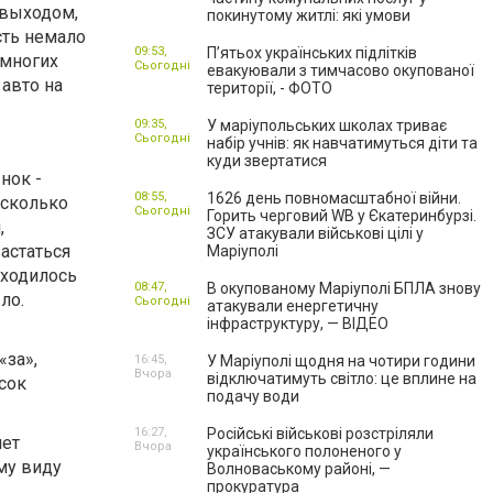
 выходом,
покинутому житлі: які умови
сть немало
09:53,
П’ятьох українських підлітків
 многих
Сьогодні
евакуювали з тимчасово окупованої
авто на
території, - ФОТО
09:35,
У маріупольських школах триває
Сьогодні
набір учнів: як навчатимуться діти та
куди звертатися
нок -
08:55,
1626 день повномасштабної війни.
есколько
Сьогодні
Горить черговий WB у Єкатеринбурзі.
,
ЗСУ атакували військові цілі у
астаться
Маріуполі
ходилось
08:47,
В окупованому Маріуполі БПЛА знову
ло.
Сьогодні
атакували енергетичну
інфраструктуру, — ВІДЕО
«за»,
16:45,
У Маріуполі щодня на чотири години
Вчора
відключатимуть світло: це вплине на
сок
подачу води
16:27,
Російські військові розстріляли
чет
Вчора
українського полоненого у
му виду
Волноваському районі, —
прокуратура