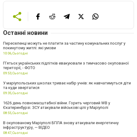
Останні новини
Переселенці можуть не платити за частину комунальних послуг у
покинутому житлі: які умови
10:06,
Сьогодні
П’ятьох українських підлітків евакуювали з тимчасово окупованої
території, - ФОТО
09:53,
Сьогодні
У маріупольських школах триває набір учнів: як навчатимуться діти
та куди звертатися
09:35,
Сьогодні
1626 день повномасштабної війни. Горить черговий WB у
Єкатеринбурзі. ЗСУ атакували військові цілі у Маріуполі
08:55,
Сьогодні
В окупованому Маріуполі БПЛА знову атакували енергетичну
інфраструктуру, — ВІДЕО
08:47,
Сьогодні