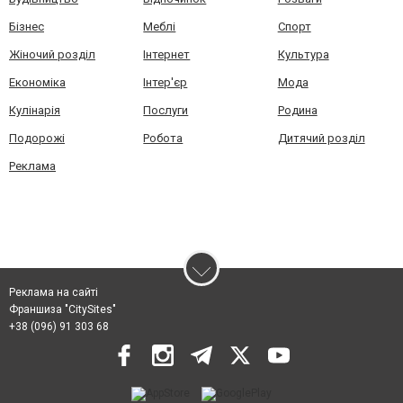
Бізнес
Меблі
Спорт
Жіночий розділ
Інтернет
Культура
Економіка
Інтер'єр
Мода
Кулінарія
Послуги
Родина
Подорожі
Робота
Дитячий розділ
Реклама
Реклама на сайті
Франшиза "CitySites"
+38 (096) 91 303 68