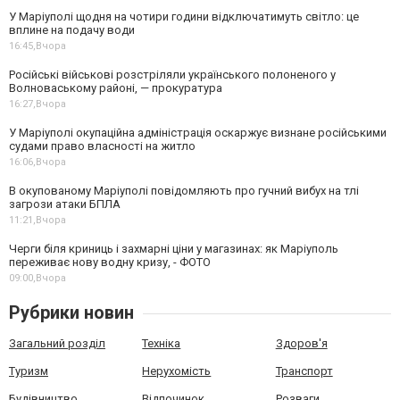
У Маріуполі щодня на чотири години відключатимуть світло: це
вплине на подачу води
16:45,
Вчора
Російські військові розстріляли українського полоненого у
Волноваському районі, — прокуратура
16:27,
Вчора
У Маріуполі окупаційна адміністрація оскаржує визнане російськими
судами право власності на житло
16:06,
Вчора
В окупованому Маріуполі повідомляють про гучний вибух на тлі
загрози атаки БПЛА
11:21,
Вчора
Черги біля криниць і захмарні ціни у магазинах: як Маріуполь
переживає нову водну кризу, - ФОТО
09:00,
Вчора
Рубрики новин
Загальний розділ
Техніка
Здоров'я
Туризм
Нерухомість
Транспорт
Будівництво
Відпочинок
Розваги